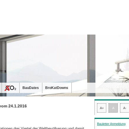
BauDates
BroKatDowns
vom 24.1.2016
A+
A
A-
Bauletter Anmeldung
ationen drei Viertel der Weltbevölkerung und damit