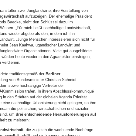
nstalter zwei Junglandwirte, ihre Vorstellung von
gswirtschaft
aufzuzeigen. Der ehemalige Präsident
oris Baecke, sieht den Schlüssel dazu im
issen. „Für mich heißt nachhaltige Landwirtschaft,
tand wieder abgebe als den, in dem ich ihn
andwirt. „Junge Menschen interessieren sich nicht für
 meint Jean Kaahwa, ugandischer Landwirt und
Junglandwirte-Organisationen. Viele gut ausgebildete
 würden heute wieder in den Agrarsektor einsteigen,
u verdienen.
ldete traditionsgemäß der
Berliner
adung von Bundesminister Christian Schmidt
dern sowie hochrangige Vertreter der
U-Kommission trafen. In ihrem Abschlusskommuniqué
g in den Städten auf der globalen Agenda Priorität
eine nachhaltige Urbanisierung nicht gelingen, so ihre
nsam die politischen, wirtschaftlichen und sozialen
 sind, um
drei entscheidende Herausforderungen auf
heit
zu meistern:
ndwirtschaft
, die zugleich die wachsende Nachfrage
Artenvielfalt erhält und die knapper werdenden