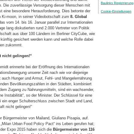
Baulinks Registrierung
n. Die zuverlässige Versorgung dieser Menschen mit
t eine besondere Herausforderung. Dies betonte der
Cookie-Einstellungen
n Ki-moon, in seiner Videobotschaft zum
8. Global
das vom 14. bis 16. Januar parallel zur Internationalen
e lang diskutierten rund 2.000 Vertreter von Politik
lschaft aus über 100 Ländern im Berliner CityCube, wie
künftig gesichert werden kann und welche Rolle dabei
umen zukommt.
 nicht gelingen!“
midt erinnerte bei der Eröffnung des Internationalen
tionsbewegung unserer Zeit nach wie vor diejenige
ft auch Hunger und Armut, Fehl- und Mangelernährung
genden Bevölkerungszahlen in den Städten, kombiniert
ndem Zugang zu Nahrungsmitteln, sind ein wachsender,
he Instabilität“, so der Minister. Der Schlüssel für eine
ei ein enger Schulterschluss zwischen Stadt und Land,
ft nicht gelingen!“
er Bürgermeister von Mailand, Giuliano Pisapia, auf.
en „Milan Urban Food Policy Pact“ ins Leben gerufen hat;
 der Expo 2015 haben sich die
Bürgermeister von 116