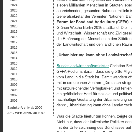
sieben Milliarden Menschen in Städten lebe
2024
2023
ausreichenden, gesunden Nahrungsmitteln is
2022
Generalsekretär der Vereinten Nationen, Ba
2021
Forum for Food and Agriculture (GFFA)
, 
2020
Grünen Woche Berlin 2016 stattfand. Drei Tag
2019
und Wirtschaft, Wissenschaft und Zivilgesel
2018
die Ernährung der Menschen in den Städten 
2017
der Landwirtschaft und den ländlichen Rä
2016
2015
„Urbanisierung kann ohne Landwirtschaft
2014
2013
Bundeslandwirtschaftsminister
Christian Sch
2012
GFFA-Podiums daran, dass die größte Migra
2011
vom Land in die Stadt ist. Damit wandern o
2010
mit in die urbanen Zentren. „Die rasch stei
2009
mit unzureichender Verfügbarkeit und fehle
2008
ein gefährlicher Herd für soziale und politisc
2007
nachhaltige Gestaltung der Urbanisierung s
2006
denn: „Urbanisierung kann ohne Landwirtscha
Baulinks-Archiv ab 2000
AEC-WEB-Archiv ab 1997
Was die Städte hierfür tun können, zeigte d
Nicht nur, dass der italienische Politiker d
mit der Unterzeichnung des Bündnisses auf