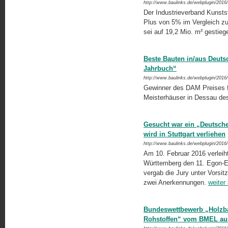
http://www.baulinks.de/webplugin/2016
Der Industrieverband Kunsts
Plus von 5% im Vergleich z
sei auf 19,2 Mio. m² gestie
Beste Bauten in/aus Deut
Jahrbuch“
http://www.baulinks.de/webplugin/2016
Gewinner des DAM Preises fü
Meisterhäuser in Dessau des
Gesucht war ein „Deutsches
wird in Stuttgart verliehen
http://www.baulinks.de/webplugin/2016
Am 10. Februar 2016 verlei
Württemberg den 11. Egon-E
vergab die Jury unter Vorsitz
zwei Anerkennungen.
weiter
Bundeswettbewerb „Holzb
Rohstoffen“ vom BMEL au