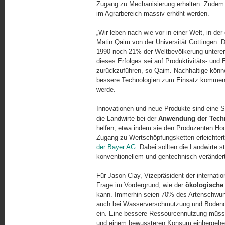
Zugang zu Mechanisierung erhalten. Zudem
im Agrarbereich massiv erhöht werden.
„Wir leben nach wie vor in einer Welt, in d
Matin Qaim von der Universität Göttingen.
1990 noch 21% der Weltbevölkerung unterern
dieses Erfolges sei auf Produktivitäts- un
zurückzuführen, so Qaim. Nachhaltige könne
bessere Technologien zum Einsatz kommen 
werde.
Innovationen und neue Produkte sind eine S
die Landwirte bei der
Anwendung der Tech
helfen, etwa indem sie den Produzenten Hoc
Zugang zu Wertschöpfungsketten erleichtert
der Bayer AG
. Dabei sollten die Landwirte
konventionellem und gentechnisch veränder
Für Jason Clay, Vizepräsident der internati
Frage im Vordergrund, wie der
ökologische 
kann. Immerhin seien 70% des Artenschwund
auch bei Wasserverschmutzung und Bodende
ein. Eine bessere Ressourcennutzung müsse
und einem bewussteren Konsum einhergehe