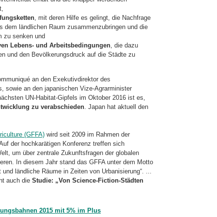
t,
pfungsketten
, mit deren Hilfe es gelingt, die Nachfrage
us dem ländlichen Raum zusammenzubringen und die
um zu senken und
tiven Lebens- und Arbeitsbedingungen
, die dazu
en und den Bevölkerungsdruck auf die Städte zu
mmuniqué an den Exekutivdirektor des
s, sowie an den japanischen Vize-Agrarminister
ächsten UN-Habitat-Gipfels im Oktober 2016 ist es,
ntwicklung zu verabschieden
. Japan hat aktuell den
riculture (GFFA)
wird seit 2009 im Rahmen der
Auf der hochkarätigen Konferenz treffen sich
lt, um über zentrale Zukunftsfragen der globalen
ieren. In diesem Jahr stand das GFFA unter dem Motto
 und ländliche Räume in Zeiten von Urbanisierung“. ...
ht auch die
Studie: „Von Science-Fiction-Städten
htungsbahnen 2015 mit 5% im Plus