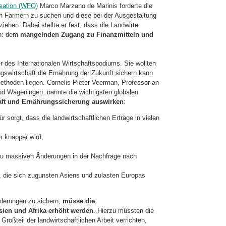
isation (WFO)
Marco Marzano de Marinis forderte die
en Farmern zu suchen und diese bei der Ausgestaltung
ziehen. Dabei stellte er fest, dass die Landwirte
en: dem
mangelnden Zugang zu Finanzmitteln und
r des Internationalen Wirtschaftspodiums. Sie wollten
ngswirtschaft die Ernährung der Zukunft sichern kann
thoden liegen. Cornelis Pieter Veerman, Professor an
und Wageningen, nannte die wichtigsten globalen
haft und Ernährungssicherung auswirken
:
ür sorgt, dass die landwirtschaftlichen Erträge in vielen
r knapper wird,
zu massiven Änderungen in der Nachfrage nach
, die sich zugunsten Asiens und zulasten Europas
nderungen zu sichern,
müsse die
sien und Afrika erhöht werden
. Hierzu müssten die
roßteil der landwirtschaftlichen Arbeit verrichten,