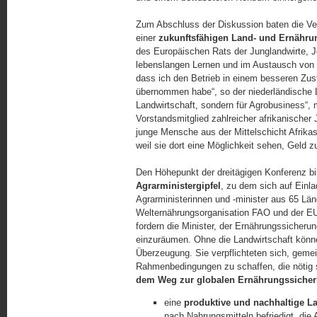
Zum Abschluss der Diskussion baten die Vera
einer
zukunftsfähigen Land- und Ernährun
des Europäischen Rats der Junglandwirte, J
lebenslangen Lernen und im Austausch von W
dass ich den Betrieb in einem besseren Zus
übernommen habe“, so der niederländische L
Landwirtschaft, sondern für Agrobusiness“,
Vorstandsmitglied zahlreicher afrikanischer 
junge Mensche aus der Mittelschicht Afrikas
weil sie dort eine Möglichkeit sehen, Geld z
Den Höhepunkt der dreitägigen Konferenz bi
Agrarministergipfel
, zu dem sich auf Einl
Agrarministerinnen und -minister aus 65 Län
Welternährungsorganisation FAO und der E
fordern die Minister, der Ernährungssicherun
einzuräumen. Ohne die Landwirtschaft könne 
Überzeugung. Sie verpflichteten sich, gemei
Rahmenbedingungen zu schaffen, die nötig
dem Weg zur globalen Ernährungssicher
eine
produktive und nachhaltige La
nach Nahrungsmitteln befriedigt, die 