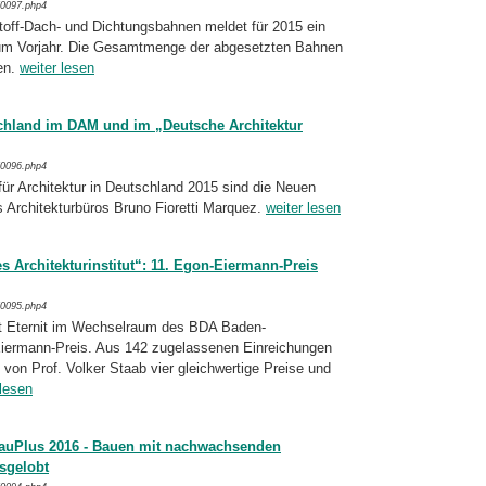
/0097.php4
toff-Dach- und Dichtungsbahnen meldet für 2015 ein
um Vorjahr. Die Gesamtmenge der abgesetzten Bahnen
gen.
weiter lesen
schland im DAM und im „Deutsche Architektur
/0096.php4
r Architektur in Deutschland 2015 sind die Neuen
 Architekturbüros Bruno Fioretti Marquez.
weiter lesen
 Architekturinstitut“: 11. Egon-Eiermann-Preis
/0095.php4
ht Eternit im Wechselraum des BDA Baden-
iermann-Preis. Aus 142 zugelassenen Ein­reichungen
 von Prof. Volker Staab vier gleich­wertige Preise und
 lesen
auPlus 2016 - Bauen mit nachwachsenden
sgelobt