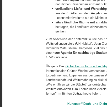
natürlichen Ressourcen effizient nutz
verlässliche Liefer- und Wertschö
aus den Städten mit dem Angebot a
Lebensmittelverluste auf ein Minim
vitale ländliche Räume mit attrak
beitragen, die Landflucht einzudämm
senken.
Zum Abschluss der Konferenz wurde das Ko
Weltsiedlungsgipfels (UN-Habitat), Joan Clo
Hiromichi Matsushima übergeben. Ziel des n
eine
neue Agenda für nachhaltige Stadte
G7-Vorsitz inne.
Übrigens Das
Global Forum for Food and Ag
Internationalen Grünen Woche veranstaltet. 
Expertinnen und Experten aus der ganzen We
Landwirtschaft und Welternährung zu diskut
„Wie ernähren wir die Städte? Landwirtschaft
Weitere Antworten zum Thema kann vielleic
lernen“
im fünften Beitrag heute liefern:
Kunststoff-Dach- und Dic