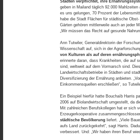
Städten verpflichtet, ihre Ernährungssys
geben in Mailand täglich 92.000 Mahlzeiten 
es uns gelungen, 70 Prozent der Lebensmitt
habe die Stadt Flächen für städtische Obst
Gärten gehören mittlerweile auch an jeder 
„Wir müssen das Recht auf gesunde Nahrung 
Ann Tutwiler, Generaldirektorin der Forschu
Wissenschaft auf, sich in der Agrarforschun
von Kulturen als auf deren ernährungsp
erinnerte daran, dass Krankheiten, die auf 
sind, weltweit auf dem Vormarsch sind. Die
Landwirtschaftsbetriebe in Städten und sta
Diversifizierung der Ernährung anbieten. „V
Einkommensquellen erschließen“, so Tutwile
Ein Beispiel hierfür hatte Bouchaïb Harris 
2006 auf Biolandwirtschaft umgestellt, da di
Mit zahlreichen Berufskollegen hat er sich 
Erzeugerkooperative zusammengeschlossen
städtische Bevölkerung
liefert. „Viele Bau
aufs Land zurückgekehrt“, sagt Harris. Dad
verbessert. Und: „Wir haben ihren Beruf wied