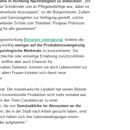
teme in Richtung Nachhaltigkeit zu entwickeln
. „Wir
an Schulkinder und an Pflegebedürftige aus; dabei ist
elverluste einzusparen“, so der Bürgermeister. Zudem
- und Gemüsegärten zur Verfügung gestellt; solche
Mailänder Schule zum Standard. Pisapias Prämisse:
für alle garantieren!“
ngseinrichtung
Bioversity International
, forderte die
g künftig
weniger auf die Produktionssteigerung
hysiologische Merkmale
zu konzentrieren. Sie
schlechte oder einseitige Ernährung zurückzuführen
s eröffne aber auch Chancen für
dtnahen Gebieten, könnten sie doch Lebensmittel zur
or allem Frauen könnten sich damit neue
r.
parat. Der marokkanische Landwirt hat seinen Betrieb
e konventionelle Produktion nicht mehr rentabel war.
vor den Toren Casablancas zu einer
, die nun
Gemüsekörbe im Abosystem an die
ern, die in der Stadt nach Arbeit gesucht haben, sind
urch hätten sich ihre Lebensbedingungen enorm
er aufgewertet.“