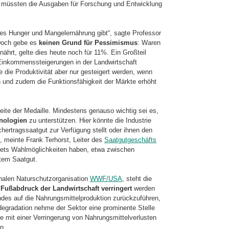
 müssten die Ausgaben für Forschung und Entwicklung
er es Hunger und Mangelernährung gibt“, sagte Professor
 Doch gebe es
keinen Grund für Pessimismus
: Waren
ährt, gelte dies heute noch für 11%. Ein Großteil
d Einkommenssteigerungen in der Landwirtschaft
 die Produktivität aber nur gesteigert werden, wenn
und zudem die Funktionsfähigkeit der Märkte erhöht
eite der Medaille. Mindestens genauso wichtig sei es,
nologien
zu unterstützen. Hier könnte die Industrie
hertragssaatgut zur Verfügung stellt oder ihnen den
, meinte Frank Terhorst, Leiter des
Saatgutgeschäfts
 stets Wahlmöglichkeiten haben, etwa zwischen
tem Saatgut.
onalen Naturschutzorganisation
WWF/USA
, steht die
Fußabdruck der Landwirtschaft verringert
werden
es auf die Nahrungsmittelproduktion zurückzuführen,
gradation nehme der Sektor eine prominente Stelle
 mit einer Verringerung von Nahrungsmittelverlusten
n.