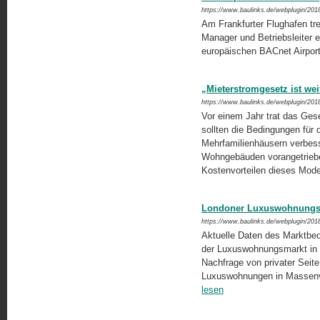
https://www.baulinks.de/webplugin/201
Am Frankfurter Flughafen tr
Manager und Betriebsleiter e
europäischen BACnet Airpor
„Mieterstromgesetz ist we
https://www.baulinks.de/webplugin/201
Vor einem Jahr trat das Gese
sollten die Bedingungen für
Mehrfamilienhäusern verbess
Wohngebäuden vorangetrieben 
Kostenvorteilen dieses Modells
Londoner Luxuswohnungsm
https://www.baulinks.de/webplugin/201
Aktuelle Daten des Marktbe
der Luxuswohnungsmarkt in 
Nachfrage von privater Seit
Luxuswohnungen in Mas­sen­ve
lesen