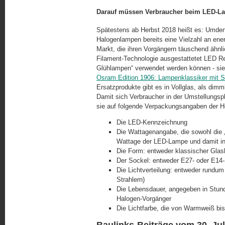
Darauf müssen Verbraucher beim LED-L
Spätestens ab Herbst 2018 heißt es: Umdenken
Halogenlampen bereits eine Vielzahl an ener
Markt, die ihren Vorgängern täuschend ähnli
Filament-Technologie ausgestattetet LED Ret
Glühlampen“ verwendet werden können - sieh
Osram Edition 1906: Lam­pen­klas­si­ker mit
Ersatzprodukte gibt es in Vollglas, als dim
Damit sich Verbraucher in der Umstellungsp
sie auf folgende Verpackungsangaben der He
Die LED-Kennzeichnung
Die Wattagenangabe, die sowohl die „
Wattage der LED-Lampe und damit ind
Die Form: entweder klassischer Glask
Der Sockel: entweder E27- oder E14
Die Lichtverteilung: entweder rundum 
Strahlern)
Die Lebensdauer, angegeben in Stunde
Halogen-Vorgänger
Die Lichtfarbe, die von Warmweiß bis
Baulinks-Beiträge vom 30. Jul