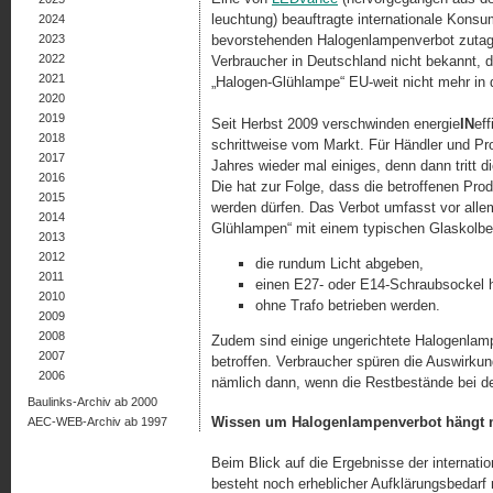
leuch­tung) beauftragte internationale Kon
2024
2023
bevorstehenden Halogenlampenverbot zutage
2022
Verbraucher in Deutschland nicht bekannt, d
2021
„Halogen-Glühlampe“ EU-weit nicht mehr in 
2020
2019
Seit Herbst 2009 verschwinden energie
IN
ef
2018
schrittweise vom Markt. Für Händler und P
2017
Jahres wieder mal einiges, denn dann tritt 
2016
Die hat zur Folge, dass die betroffenen Pro
2015
werden dürfen. Das Verbot umfasst vor allem
2014
Glühlampen“ mit einem typischen Glaskolben
2013
2012
die rundum Licht abgeben,
2011
einen E27- oder E14-Schraubsockel 
2010
ohne Trafo betrieben werden.
2009
2008
Zudem sind einige ungerichtete Halogenla
2007
betroffen. Verbraucher spüren die Auswirkun
2006
nämlich dann, wenn die Restbestände bei de
Baulinks-Archiv ab 2000
Wissen um Halogenlampenverbot hängt 
AEC-WEB-Archiv ab 1997
Beim Blick auf die Ergebnisse der internat
besteht noch erheblicher Aufklärungsbedar