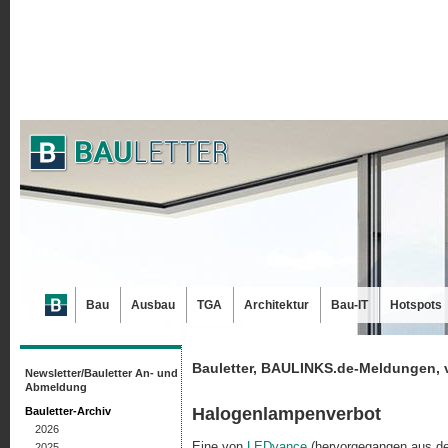
Bau
Ausbau
TGA
Architektur
Bau-IT
Hotspots
Bauletter, BAULINKS.de-Meldungen, 
Newsletter/Bauletter An- und
Abmeldung
Halogenlampenverbot
Bauletter-Archiv
2026
Eine von
LEDvance
(hervorgegangen aus de
2025