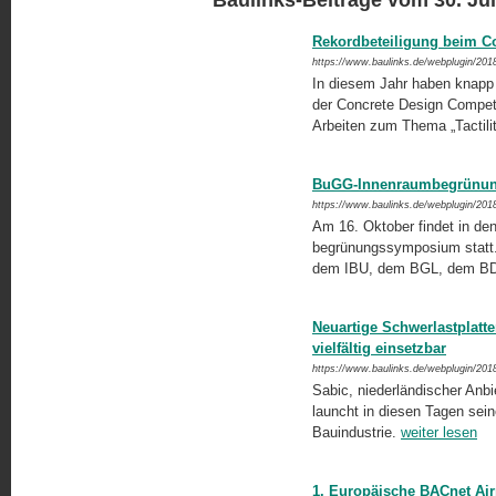
Rekordbeteiligung beim Co
https://www.baulinks.de/webplugin/201
In diesem Jahr haben knapp 
der Concrete Design Compet
Arbeiten zum Thema „Tactilit
BuGG-Innenraumbegrünung
https://www.baulinks.de/webplugin/201
Am 16. Oktober findet in d
be­grü­nungs­sym­po­si­um sta
dem IBU, dem BGL, dem B
Neuartige Schwerlastplatte
vielfältig einsetzbar
https://www.baulinks.de/webplugin/201
Sabic, niederländischer Anbie
launcht in diesen Tagen sein
Bauindustrie.
weiter lesen
1. Europäische BACnet Ai