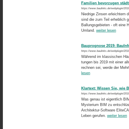
Familien bevorzugen städ
https://www.baulinks.de/webplugin/201
Niedrige Zinsen erleichtern 
sind die zum Teil erheblich g
Ballungsgebieten - oft eine H
Umland.
weiter lesen
Bauprognose 2019: BauIn
https://www.baulinks.de/webplugin/201
Während im klassischen Häus
tungen bis 2019 mit einer allm
rechnen sei, werde der Mehr
lesen
Klartext: Wissen Sie, wie 
https://www.baulinks.de/webplugin/201
Was genau ist eigentlich BI
Mysterium BIM zu entschlüs
Architektur-Software EliteCAD)
Leben gerufen.
weiter lesen