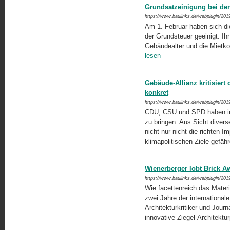
Grundsatzeinigung bei der 
https://www.baulinks.de/webplugin/201
Am 1. Februar haben sich die
der Grundsteuer geeinigt. Ihr
Gebäudealter und die Mietko
lesen
Gebäude-Allianz kritisier
konkret
https://www.baulinks.de/webplugin/201
CDU, CSU und SPD haben im 
zu bringen. Aus Sicht diver
nicht nur nicht die richten 
klimapolitischen Ziele gefäh
Wienerberger lobt Brick A
https://www.baulinks.de/webplugin/201
Wie facettenreich das Materia
zwei Jahre der internationale
Architekturkritiker und Journa
innovative Ziegel-Architektur