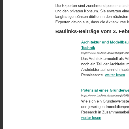
Die Experten sind zunehmend pessimistisch m
und den privaten Konsum. Sie erwarten eine
langfristigen Zinsen dürften in den nächste
Experten davon aus, dass die Aktienkurse i
Baulinks-Beiträge vom 3. Feb
Architektur und Modellbau
Technik
https://www.baulinks.de/webplugin/201
Das Architekturmodell als Ar
noch ein Teil der Architektu
Architektur auf sinnlich-hapt
Renaissance.
weiter lesen
Potenzial eines Grunderwe
https://www.baulinks.de/webplugin/201
Wie sich ein Grunderwerbste
den jeweiligen Immobilienpr
Research in Zusammenarbeit m
weiter lesen