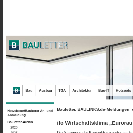
Bau
Ausbau
TGA
Architektur
Bau-IT
Hotspots
Bauletter, BAULINKS.de-Meldungen, 
Newsletter/Bauletter An- und
Abmeldung
ifo Wirtschaftsklima „Eurorau
Bauletter-Archiv
2026
Die Stimmung der Konjunkturexperten im Eur
2025