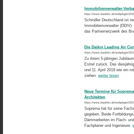
Immobilienverwalter-Verba
https://www.baulinks.de/webplugin/201
Schindler Deutschland ist 
Immobilienverwalter (DDIV). 
das Partnernetzwerk des B
Die Daikin Leading Air Con
https://www.baulinks.de/webplugin/201
Zu ihrem 5-jährigen Jubiläum
Estrel zurück. Das diesjähri
und 11. April 2019 wie ein r
ziehen.
weiter lesen
Neue Termine für Soprema-
Architekten
https://www.baulinks.de/webplugin/201
Soprema hat für seine Fach
gegeben. Beide Fortbildungsr
Dämmarbeiten im Flach- und S
Fachplaner und Ingenieure.