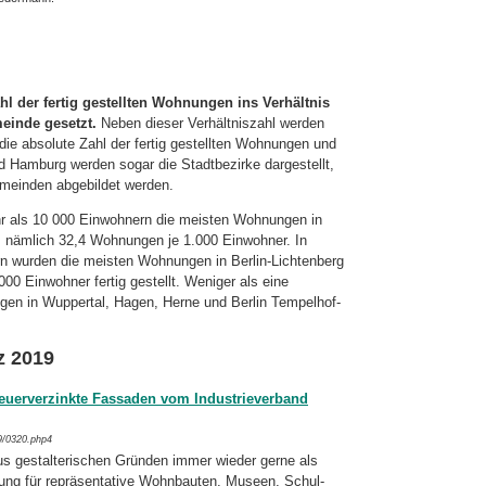
hl der fertig gestellten Wohnungen ins Verhältnis
einde gesetzt.
Neben dieser Verhältniszahl werden
e absolute Zahl der fertig gestellten Wohnungen und
d Hamburg werden sogar die Stadtbezirke dargestellt,
emeinden abgebildet werden.
r als 10 000 Einwohnern die meisten Woh­nun­gen in
n, nämlich 32,4 Wohnungen je 1.000 Einwohner. In
 wurden die meisten Wohnungen in Berlin-Lichtenberg
 Ein­woh­ner fertig gestellt. Weniger als eine
gen in Wuppertal, Hagen, Herne und Berlin Tempelhof-
z 2019
feuerverzinkte Fassaden vom Industrieverband
9/0320.php4
aus gestalterischen Gründen immer wieder gerne als
g für repräsentative Wohn­bau­ten, Museen, Schul-