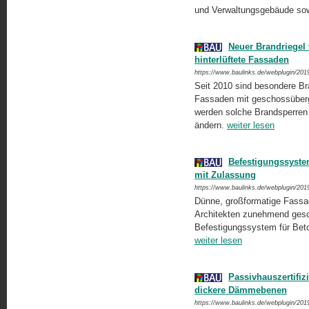
und Verwaltungsgebäude sowi
Neuer Brandriegel 
hinterlüftete Fassaden
https://www.baulinks.de/webplugin/201
Seit 2010 sind besondere Bra
Fassaden mit geschossübergr
werden solche Brandsperren 
ändern.
weiter lesen
Befestigungssyste
mit Zulassung
https://www.baulinks.de/webplugin/201
Dünne, großformatige Fassad
Architekten zunehmend gesc
Befestigungssystem für Bet
weiter lesen
Passivhauszertifi
dickere Dämmebenen
https://www.baulinks.de/webplugin/201