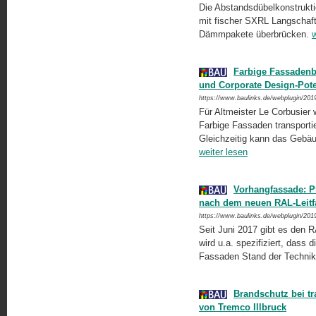
Die Abstandsdübelkonstrukti
mit fischer SXRL Langschaf
Dämmpakete überbrücken.
w
Farbige Fassadenb
und Corporate Design-Pote
https://www.baulinks.de/webplugin/201
Für Altmeister Le Corbusier
Farbige Fassaden transporti
Gleichzeitig kann das Gebäu
weiter lesen
Vorhangfassade: P
nach dem neuen RAL-Leit
https://www.baulinks.de/webplugin/201
Seit Juni 2017 gibt es den R
wird u.a. spezifiziert, dass
Fassaden Stand der Technik
Brandschutz bei tr
von Tremco Illbruck