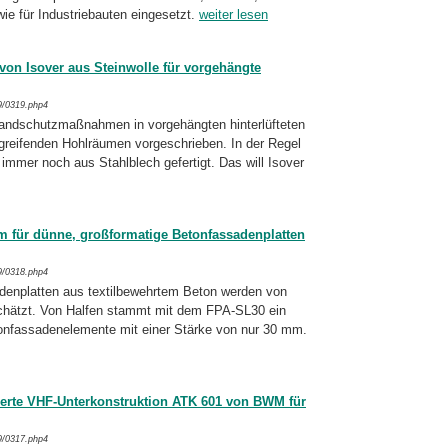
e für Industriebauten eingesetzt.
weiter lesen
von Isover aus Steinwolle für vorgehängte
9/0319.php4
ndschutzmaßnahmen in vorgehängten hin­ter­lüf­te­ten
eifenden Hohlräumen vor­ge­schrie­ben. In der Regel
immer noch aus Stahlblech gefertigt. Das will Isover
m für dünne, großformatige Betonfassadenplatten
9/0318.php4
enplatten aus textilbewehrtem Beton wer­den von
hätzt. Von Halfen stammt mit dem FPA-
SL30 ein
onfassadenelemente mit einer Stärke von nur 30 mm.
zierte VHF-Unterkonstruktion ATK 601 von BWM für
9/0317.php4