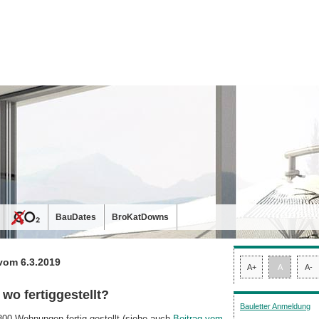
BauDates
BroKatDowns
vom 6.3.2019
A+
A
A-
o fertiggestellt?
Bauletter Anmeldung
800 Wohnungen fertig gestellt (siehe auch
Beitrag vom