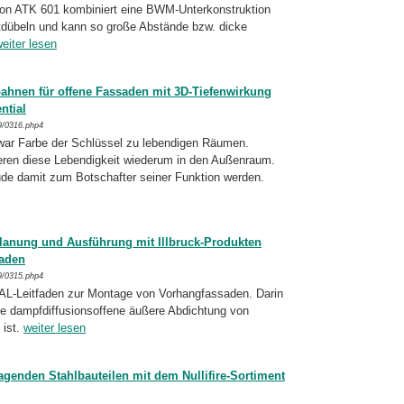
on ATK 601 kombiniert eine BWM-Unter­kon­struk­tion
tdübeln und kann so große Abstände bzw. dicke
eiter lesen
ahnen für offene Fassaden mit 3D-Tiefenwirkung
ntial
9/0316.php4
 war Farbe der Schlüssel zu lebendigen Räu­men.
eren diese Lebendigkeit wiederum in den Außen­raum.
de damit zum Botschafter seiner Funktion werden.
lanung und Ausführung mit Illbruck-Produkten
faden
9/0315.php4
AL-Leitfaden zur Montage von Vorhang­fas­sa­den. Darin
 die dampfdiffusionsoffene äußere Abdichtung von
 ist.
weiter lesen
agenden Stahlbauteilen mit dem Nullifire-Sortiment