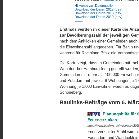
Erstmals werden in dieser Karte die Anza
zur Bevölkerungszahl der jeweiligen Gem
nach dem Anklicken einer Gemeinden auch di
die Einwohnerzahl angegeben. Für Berlin un
während für Rheinland-Pfalz die Verbandsg
Die Karte zeigt, dass in Gemeinden mit meh
Wentdorf bei Hamburg fertig gestellt wurde
Gemeinden mit mehr als 100.000 Einwohnern
und Potsdam mit jeweils 9 Wohnungen je 1.000
Wohnung je 1.000 Einwohner waren es da­ge­
Schöneberg.
Baulinks-Beiträge vom 6. Mär
Planungshilfe für 
Feuerverzinken
https://www.baulinks.de/webplugin/201
Feuerverzinkter Stahl wird 
Fassaden- und Wandbekleidun