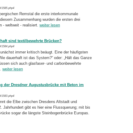
9/1585.php4
ergischen Remstal die erste inter­kom­mu­nale
n diesem Zusammenhang wurden die ersten drei
- weltweit - realisiert.
weiter lesen
haft sind textilbewehrte Brücken?
9/1584.php4
nächst immer kritisch beäugt. Eine der häu­figsten
Wie dauerhaft ist das System?“ oder: „Hält das Ganze
üssen sich auch glasfaser- und carbonbewehrte
n.
weiter lesen
g der Dresdner Augustusbrücke mit Beton im
9/1583.php4
nnt die Elbe zwischen Dresdens Altstadt und
 Jahrhundert gibt es hier eine Fluss­que­rung; mit bis
rücke sogar die längste Steinbogenbrücke Europas.