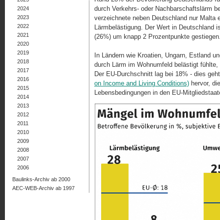
durch Verkehrs- oder Nachbarschaftslärm bel
2024
2023
verzeichnete neben Deutschland nur Malta ei
2022
Lärmbelästigung. Der Wert in Deutschland i
2021
(26%) um knapp 2 Prozentpunkte gestiegen
2020
2019
In Ländern wie Kroatien, Ungarn, Estland un
2018
durch Lärm im Wohnumfeld belästigt fühlte, 
2017
Der EU-Durchschnitt lag bei 18% - dies geht
2016
on Income and Living Conditions)
hervor, di
2015
Lebensbedingungen in den EU-Mitgliedstaaten
2014
2013
2012
2011
2010
2009
2008
2007
2006
Baulinks-Archiv ab 2000
AEC-WEB-Archiv ab 1997