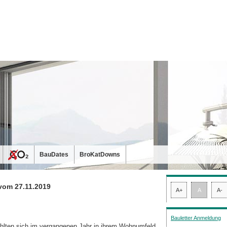
BauDates
BroKatDowns
vom 27.11.2019
A+
A
A-
Bauletter Anmeldung
hlten sich im vergangenen Jahr in ihrem Wohnumfeld