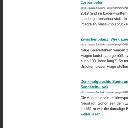
Carbonbeton
https://www.baulinks.de/webplugin/201
2019 fand im baden-württemb
Landesgartenschau statt. I
integralen Massivholzbrücken 
Zwischenbilanz: Wie dauer
https://www.baulinks.de/webplugin/201
Neue Bauverfahren werden zu
Fragen lautet naturgemäß: „
auch 100 Jahre lang?“ So m
Brücken dieser Frage stelle
Denkmalgerechte Sanierun
Sandstein-Look
https://www.baulinks.de/webplugin/201
Die Augustusbrücke überspa
Neustadt. Schon seit dem 12.
zu 561 m war die damalige B
weiter lesen