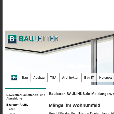
Bau
Ausbau
TGA
Architektur
Bau-IT
Hotspots
Bauletter, BAULINKS.de-Meldungen, 
Newsletter/Bauletter An- und
Abmeldung
Mängel im Wohnumfeld
Bauletter-Archiv
2026
Rund 28% der Bevölkerung Deutschlands fü
2025