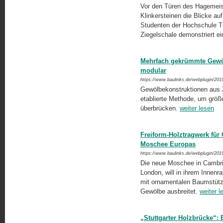
Vor den Türen des Hagemeist
Klinkersteinen die Blicke a
Studenten der Hochschule Tr
Ziegelschale demonstriert ein
Mehrfach gekrümmte Gewöl
modular
https://www.baulinks.de/webplugin/201
Gewölbekonstruktionen aus Z
etablierte Methode, um größ
überbrücken.
weiter lesen
Freiform-Holztragwerk für
Moschee Europas
https://www.baulinks.de/webplugin/201
Die neue Moschee in Cambrid
London, will in ihrem Innenr
mit ornamentalen Baumstütz
Gewölbe ausbreitet.
weiter l
„Stuttgarter Holzbrücke“: