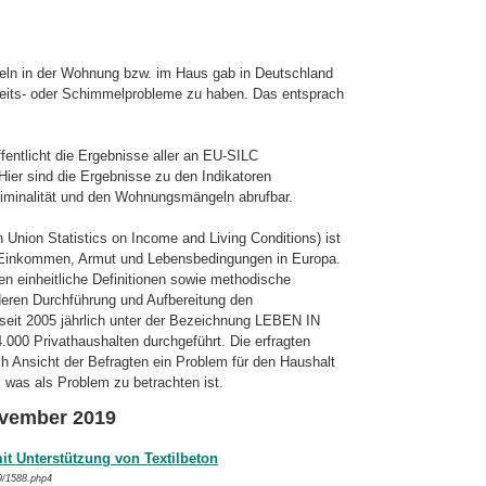
n in der Wohnung bzw. im Haus gab in Deutschland
keits- oder Schimmelprobleme zu haben. Das entsprach
fentlicht die Ergebnisse aller an EU-SILC
er sind die Ergebnisse zu den Indi­ka­to­ren
iminalität und den Wohnungsmängeln abrufbar.
Union Statistics on Income and Living Conditions) ist
r Einkommen, Armut und Lebensbedingungen in Europa.
ten ein­heit­liche Definitionen sowie methodische
deren Durchführung und Aufbereitung den
d seit 2005 jährlich unter der Bezeichnung LEBEN IN
.000 Privathaushalten durchgeführt. Die erfragten
 Ansicht der Befragten ein Problem für den Haushalt
on, was als Problem zu betrachten ist.
ovember 2019
it Unterstützung von Textilbeton
9/1588.php4