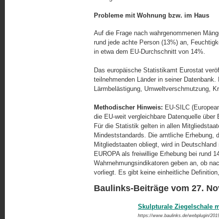
Probleme mit Wohnung bzw. im Haus
Auf die Frage nach wahrgenommenen Mängel
rund jede achte Person (13%) an, Feuchtig
in etwa dem EU-Durchschnitt von 14%.
Das europäische Statistikamt Eurostat veröf
teilnehmenden Länder in seiner Datenbank. Hi
Lärmbelästigung, Umweltverschmutzung, Kr
Methodischer Hinweis:
EU-SILC (European 
die EU-weit vergleichbare Datenquelle übe
Für die Statistik gelten in allen Mitgliedstaa
Mindeststandards. Die amtliche Erhebung, 
Mitgliedstaaten obliegt, wird in Deutschlan
EUROPA als freiwillige Erhebung bei rund 14
Wahrnehmungsindikatoren geben an, ob nach
vorliegt. Es gibt keine einheitliche Definiti
Baulinks-Beiträge vom 27. N
Skulpturale Ziegelschale m
https://www.baulinks.de/webplugin/201