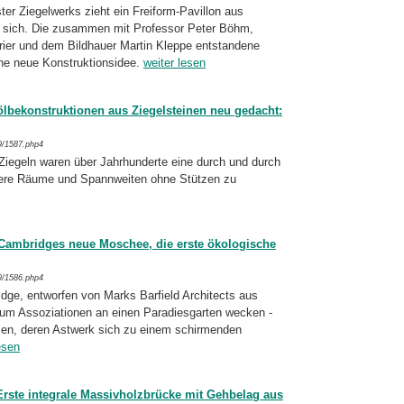
er Ziegelwerks zieht ein Freiform-Pavillon aus
uf sich. Die zusammen mit Professor Peter Böhm,
ier und dem Bildhauer Martin Kleppe entstandene
e neue Kon­struk­tions­idee.
weiter lesen
bekonstruktionen aus Ziegelsteinen neu gedacht:
9/1587.php4
iegeln waren über Jahrhunderte eine durch und durch
ere Räume und Spann­wei­ten ohne Stützen zu
 Cambridges neue Moschee, die erste ökologische
9/1586.php4
ge, entworfen von Marks Barfield Archi­tects aus
aum Assoziationen an einen Para­dies­gar­ten wecken -
en, deren Astwerk sich zu einem schirmenden
esen
 Erste integrale Massivholzbrücke mit Gehbelag aus