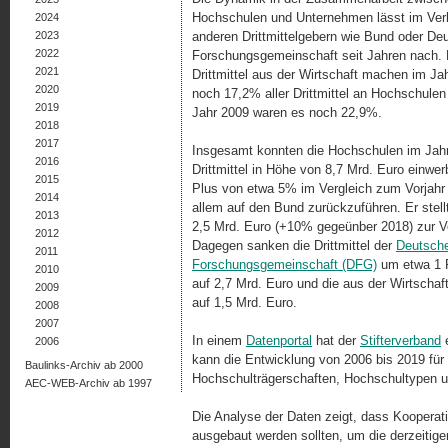
Hochschulen und Unternehmen lässt im Verh
2024
2023
anderen Drittmittelgebern wie Bund oder De
2022
Forschungsgemeinschaft seit Jahren nach. 
2021
Drittmittel aus der Wirtschaft machen im Ja
2020
noch 17,2% aller Drittmittel an Hochschulen
2019
Jahr 2009 waren es noch 22,9%.
2018
2017
Insgesamt konnten die Hochschulen im Jah
2016
Drittmittel in Höhe von 8,7 Mrd. Euro einwe
2015
Plus von etwa 5% im Vergleich zum Vorjahr 
2014
allem auf den Bund zurückzuführen. Er stell
2013
2,5 Mrd. Euro (+10% gegeünber 2018) zur V
2012
Dagegen sanken die Drittmittel der
Deutsch
2011
Forschungsgemeinschaft (DFG)
um etwa 1 
2010
auf 2,7 Mrd. Euro und die aus der Wirtscha
2009
auf 1,5 Mrd. Euro.
2008
2007
In einem
Datenportal
hat der
Stifterverband
e
2006
kann die Entwicklung von 2006 bis 2019 für
Baulinks-Archiv ab 2000
Hochschulträgerschaften, Hochschultypen u
AEC-WEB-Archiv ab 1997
Die Analyse der Daten zeigt, dass Koopera
ausgebaut werden sollten, um die derzeitig