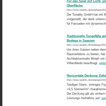
Für das Spiel mit Licht- u
Oberfläche
https://www.baulinks.de/webplugin/202
Die Tonality GmbH hat mit M
vorgestellt, der dank untersc
für Fassaden mit dynamische
Traditionelle Tongefäße a
Bodega in Spanien
https://www.baulinks.de/webplugin/202
Um ihren Gästen neben dem 
Raumerlebnis zu bieten, hat
Architekturstudio Morph mit
Villarobledo beauftragt.
weite
Horizontale Deckung: Edler
https://www.baulinks.de/webplugin/202
Seidiger Glanz, strenges Fug
<6,5 Steinen/m² charakteris
Die Deckung gilt als einfach
Leistungs-Verhältnis auf.
wei