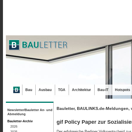
Bau
Ausbau
TGA
Architektur
Bau-IT
Hotspots
Bauletter, BAULINKS.de-Meldungen, 
Newsletter/Bauletter An- und
Abmeldung
gif Policy Paper zur Sozial
Bauletter-Archiv
2026
Der erfolgreiche Berliner Volksentscheid zu
2025