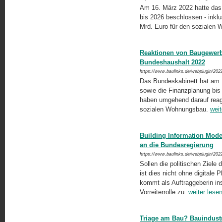
Am 16. März 2022 hatte das
bis 2026 beschlossen - ink
Mrd. Euro für den sozialen
Reaktionen von Baugewerb
Bundeshaushalt 2022
https://www.baulinks.de/webplugin/202
Das Bundeskabinett hat am 1
sowie die Finanzplanung bis
haben umgehend darauf reagi
sozialen Wohnungsbau.
weit
Building Information Mod
an die Bundesregierung
https://www.baulinks.de/webplugin/202
Sollen die politischen Ziel
ist dies nicht ohne digitale
kommt als Auftraggeberin in
Vorreiterrolle zu.
weiter lese
Triage am Bau? Bauindustri