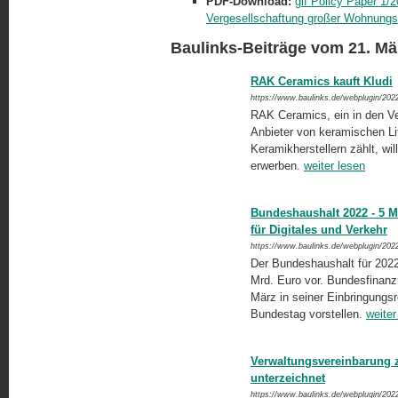
PDF-Download:
gif Policy Paper 1/
Vergesellschaftung großer Wohnung
Baulinks-Beiträge vom 21. Mä
RAK Ceramics kauft Kludi
https://www.baulinks.de/webplugin/202
RAK Ceramics, ein in den Ve
Anbieter von keramischen Lif
Keramikherstellern zählt, wi
erwerben.
weiter lesen
Bundeshaushalt 2022 - 5 
für Digitales und Verkehr
https://www.baulinks.de/webplugin/202
Der Bundeshaushalt für 2022
Mrd. Euro vor. Bundesfinanzm
März in seiner Einbringungs
Bundestag vorstellen.
weiter
Verwaltungsvereinbarung
unterzeichnet
https://www.baulinks.de/webplugin/202