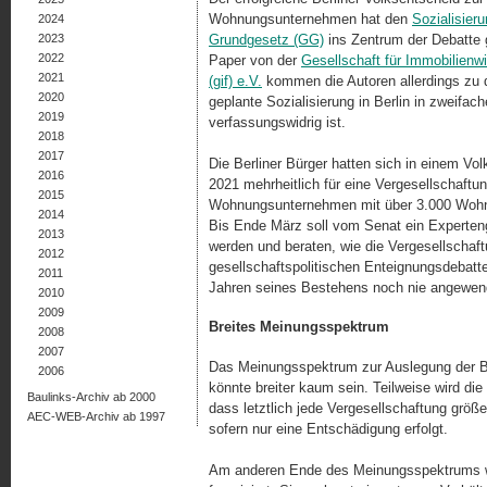
Wohnungsunternehmen hat den
Sozialisier
2024
2023
Grundgesetz (GG)
ins Zentrum der Debatte 
2022
Paper von der
Gesellschaft für Immobilienw
2021
(gif) e.V.
kommen die Autoren allerdings zu 
2020
geplante Sozialisierung in Berlin in zweifach
2019
verfassungswidrig ist.
2018
2017
Die Berliner Bürger hatten sich in einem V
2016
2021 mehrheitlich für eine Vergesellschaftung
2015
Wohnungsunternehmen mit über 3.000 Woh
2014
Bis Ende März soll vom Senat ein Experten
2013
werden und beraten, wie die Vergesellschaf
2012
gesellschaftspolitischen Enteignungsdebatte
2011
Jahren seines Bestehens noch nie angewend
2010
2009
Breites Meinungsspektrum
2008
2007
Das Meinungsspektrum zur Auslegung der Be
2006
könnte breiter kaum sein. Teilweise wird di
Baulinks-Archiv ab 2000
dass letztlich jede Vergesellschaftung größ
AEC-WEB-Archiv ab 1997
sofern nur eine Entschädigung erfolgt.
Am anderen Ende des Meinungsspektrums wir