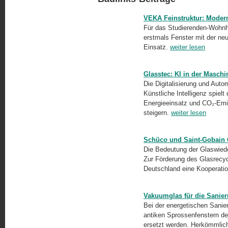
VEKA Feinstruktur: Moder
Für das Studierenden-Wohnh
erstmals Fenster mit der ne
Einsatz.
weiter lesen
Glasstec: KI in der Maschi
Die Digitalisierung und Autom
Künstliche Intelligenz spiel
Energieeinsatz und CO₂-Emi
steigern.
weiter lesen
Schüco und Saint-Gobain G
Die Bedeutung der Glaswie
Zur Förderung des Glasrecy
Deutschland eine Kooperati
Vakuumglas für die Sanier
Bei der energetischen Sanieru
antiken Sprossenfenstern de
ersetzt werden. Herkömmlich