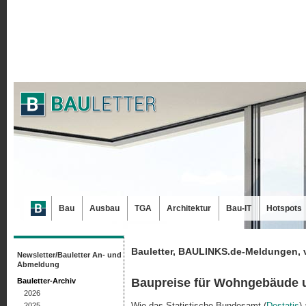
Bau
Ausbau
TGA
Architektur
Bau-IT
Hotspots
Bauletter, BAULINKS.de-Meldungen, 
Newsletter/Bauletter An- und
Abmeldung
Baupreise für Wohngebäude 
Bauletter-Archiv
2026
Wie das Statistische Bundesamt (
Destatis
)
2025