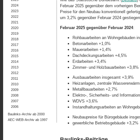
2024
Februar 2025 gegenüber dem vorherigen Be
2023
Preise für den Neubau konventionell gefert
2022
um 3,2% gegenüber Februar 2024 gestiegen.
2021
Februar 2025 gegenüber Februar 2024
:
2020
2019
Rohbauarbeiten an Wohngebäuden i
2018
Betonarbeiten +1,0%
2017
Mauerarbeiten +1,4%
2016
Dachdeckungsarbeiten +4,5%
2015
Erdarbeiten +3,4%
2014
Zimmer- und Holzbauarbeiten +3,8%
2013
2012
Ausbauarbeiten insgesamt +3,9%
2011
Heizanlagen, zentrale Wassererwär
2010
Metallbauarbeiten +2,7%
2009
Elektro-, Sicherheits- und Informati
2008
WDVS +3,6%
2007
2006
Instandhaltungsarbeiten an Wohnge
Baulinks-Archiv ab 2000
Neubaupreise für Bürogebäude insg
AEC-WEB-Archiv ab 1997
gewerbliche Betriebsgebäude +3,2%
Baulinks-Beiträge