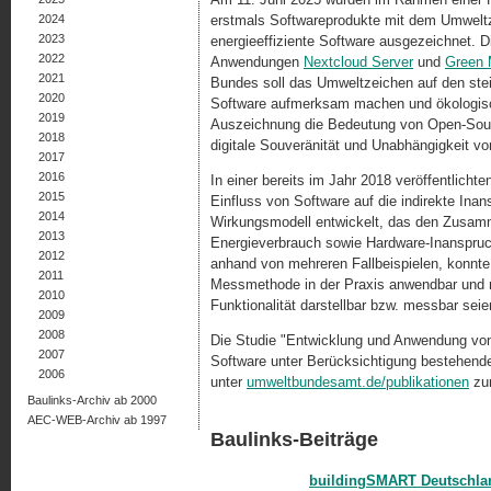
2024
erstmals Softwareprodukte mit dem Umweltz
2023
energieeffiziente Software ausgezeichnet. D
2022
Anwendungen
Nextcloud Server
und
Green 
2021
Bundes soll das Umweltzeichen auf den ste
2020
Software aufmerksam machen und ökologische
2019
Auszeichnung die Bedeutung von Open-Sourc
2018
digitale Souveränität und Unabhängigkeit v
2017
2016
In einer bereits im Jahr 2018 veröffentlic
2015
Einfluss von Software auf die indirekte In
2014
Wirkungsmodell entwickelt, das den Zusa
2013
Energieverbrauch sowie Hardware-Inanspruch
2012
anhand von mehreren Fallbeispielen, konnte
2011
Messmethode in der Praxis anwendbar und r
2010
Funktionalität darstellbar bzw. messbar seie
2009
2008
Die Studie "Entwicklung und Anwendung von
2007
Software unter Berücksichtigung bestehen
2006
unter
umweltbundesamt.de/publikationen
zur
Baulinks-Archiv ab 2000
AEC-WEB-Archiv ab 1997
Baulinks-Beiträge
buildingSMART Deutschla