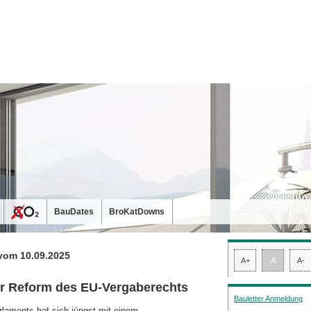
BauDates
BroKatDowns
vom 10.09.2025
A+
A
A-
r Reform des EU-Vergaberechts
Bauletter Anmeldung
aments hat sich jüngst mit einem