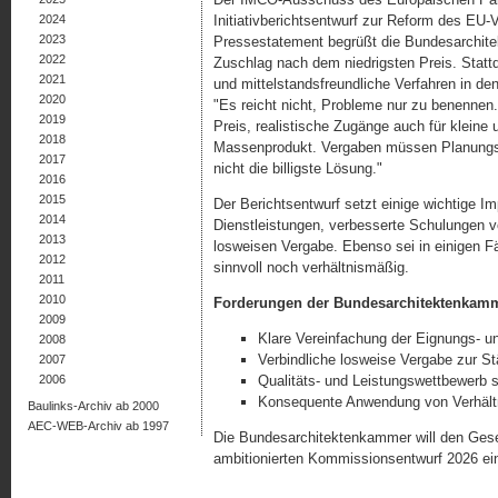
2024
Initiativberichtsentwurf zur Reform des EU-
2023
Pressestatement begrüßt die Bundesarchit
2022
Zuschlag nach dem niedrigsten Preis. Stat
2021
und mittelstandsfreundliche Verfahren in de
2020
"Es reicht nicht, Probleme nur zu benennen
2019
Preis, realistische Zugänge auch für kleine u
2018
Massenprodukt. Vergaben müssen Planungsqu
2017
nicht die billigste Lösung."
2016
2015
Der Berichtsentwurf setzt einige wichtige Im
2014
Dienstleistungen, verbesserte Schulungen v
2013
losweisen Vergabe. Ebenso sei in einigen F
2012
sinnvoll noch verhältnismäßig.
2011
2010
Forderungen der Bundesarchitektenkam
2009
Klare Vereinfachung der Eignungs- u
2008
Verbindliche losweise Vergabe zur St
2007
2006
Qualitäts- und Leistungswettbewerb sta
Konsequente Anwendung von Verhält
Baulinks-Archiv ab 2000
AEC-WEB-Archiv ab 1997
Die Bundesarchitektenkammer will den Gese
ambitionierten Kommissionsentwurf 2026 ei