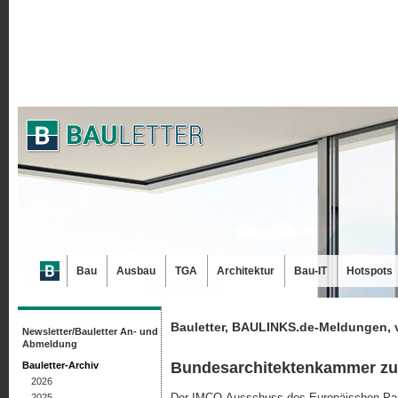
Bau
Ausbau
TGA
Architektur
Bau-IT
Hotspots
Bauletter, BAULINKS.de-Meldungen, 
Newsletter/Bauletter An- und
Abmeldung
Bundesarchitektenkammer zu
Bauletter-Archiv
2026
Der IMCO-Ausschuss des Europäischen Parl
2025