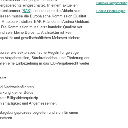
Baulinks Registrierung
Vergaberechts eingeschaltet. In einem aktuellen
ektenkammer (
BAK
) insbesondere die Abkehr vom
Cookie-Einstellungen
tdessen müsse die Europäische Kommission Qualität
n Mittelpunkt stellen. BAK-Präsidentin Andrea Gebhard:
. Die Kommission muss jetzt handeln: Qualität vor
nd sehr kleine Büros. ... Architektur ist kein
alität und gesellschaftlichen Mehrwert sichern –
pulse, wie sektorspezifische Regeln für geistige
on Vergabestellen, Bürokratieabbau und Förderung der
ällen eine Einbeziehung in das EU-Vergaberecht weder
mer:
nd Nachweispflichten
ärkung kleiner Büros
tt Billigstbieterprinzip
nismäßigkeit und Angemessenheit
tzgebungsprozess begleiten und sich für einen
nsetzen.