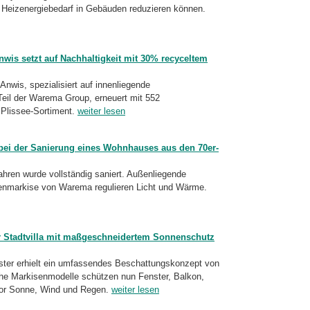
n Heizenergiebedarf in Gebäuden reduzieren können.
nwis setzt auf Nachhaltigkeit mit 30% recyceltem
nwis, spezialisiert auf innenliegende
il der Warema Group, erneuert mit 552
 Plissee-Sortiment.
weiter lesen
bei der Sanierung eines Wohnhauses aus den 70er-
ahren wurde vollständig saniert. Außenliegende
tenmarkise von Warema regulieren Licht und Wärme.
r Stadtvilla mit maßgeschneidertem Sonnenschutz
lster erhielt ein umfassendes Beschattungskonzept von
iche Markisenmodelle schützen nun Fenster, Balkon,
vor Sonne, Wind und Regen.
weiter lesen