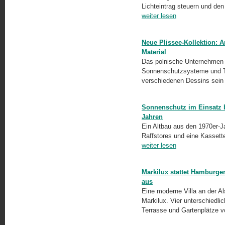
Lichteintrag steuern und de
weiter lesen
Neue Plissee-Kollektion: A
Material
Das polnische Unternehmen A
Sonnenschutzsysteme und Te
verschiedenen Dessins sein
Sonnenschutz im Einsatz 
Jahren
Ein Altbau aus den 1970er-J
Raffstores und eine Kasset
weiter lesen
Markilux stattet Hamburge
aus
Eine moderne Villa an der A
Markilux. Vier unterschiedl
Terrasse und Gartenplätze 