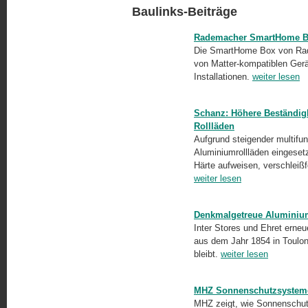
Baulinks-Beiträge
Rademacher SmartHome Box
Die SmartHome Box von Rade
von Matter-kompatiblen Gerä
Installationen.
weiter lesen
Schanz: Höhere Beständigke
Rollläden
Aufgrund steigender multifu
Aluminiumrollläden eingesetz
Härte aufweisen, verschleißf
weiter lesen
Denkmalgetreue Aluminium
Inter Stores und Ehret erne
aus dem Jahr 1854 in Toulon
bleibt.
weiter lesen
MHZ Sonnenschutzsysteme 
MHZ zeigt, wie Sonnenschut