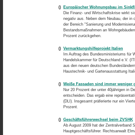
()
Europäischer Wohnungsbau im Sinkf
Die Finanz- und Wirtschaftskrise wirkt 
negativ aus. Neben dem Neubau, der in d
der Bereich "Sanierung und Modernisierun
Bestandsmaßnahmen an Wohngebäuden we
Prozent zurückgehen.
()
Vermarktungshilfeprojekt Italien
Im Auftrag des Bundesministeriums für Wi
Handelskammer für Deutschland e.V. (I
aus den neuen deutschen Bundesländern 
Haustechnik- und Gartenausstattung Itali
()
Weiße Fassaden sind immer weniger g
Nur 20 Prozent der unter 40jährigen in 
entscheiden. Das ergab eine repräsentat
(DLI). Insgesamt präferierte nur ein Vier
Prozent.
()
Geschäftsführerwechsel beim ZVSHK
Ab August 2009 hat der Zentralverband 
Hauptgeschäftsführer. Rechtsanwalt Elm