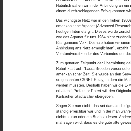
Natürlich sahen wir in der Anbindung an ein 
einem durch-schlagenden Erfolg konnten wir 
Das wichtigste Netz war in den frühen 198
amerikanische Arpanet (Advanced Research 
heutigen Internets gilt. Dieses wurde zunäc
war das Arpanet für uns 1984 nicht zugängl
fürs gemeine Volk. Deshalb haben wir einen
Anbindung ans Netz ermöglichten", erzählt P
Vorstandvorsitzender des Verbandes der deuts
Zum genauen Zeitpunkt der Übermittlung ga
Rotert klärt auf: "Laura Breeden versendet
amerikanischer Zeit. Sie wurde an den Serv
so genannten CSNET-Relay, in dem die Mai
werden mussten. Deshalb haben wir die E-Ma
erhalten." Professor Rotert will den Origi
Karlsruher Stadtarchiv übergeben.
Sagen Sie nun nicht, das sei damals die "g
ständig erreichbar war und in der man währe
nichts zutun oder ein Buch zu lesen. Anderers
mal sagen wird, dass es die gute alte gewes