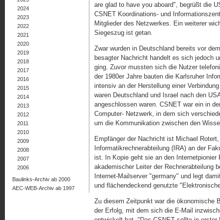
are glad to have you aboard", begrüßt die U
2024
CSNET Koordinations- und Informationszen
2023
Mitglieder des Netzwerkes. Ein weiterer wich
2022
Siegeszug ist getan.
2021
2020
Zwar wurden in Deutschland bereits vor de
2019
besagter Nachricht handelt es sich jedoch um
2018
ging. Zuvor mussten sich die Nutzer telefo
2017
der 1980er Jahre bauten die Karlsruher Infor
2016
intensiv an der Herstellung einer Verbindung
2015
waren Deutschland und Israel nach den USA 
2014
angeschlossen waren. CSNET war ein in den
2013
Computer- Netzwerk, in dem sich verschi
2012
um die Kommunikation zwischen den Wissens
2011
2010
Empfänger der Nachricht ist Michael Rotert, 
2009
Informatikrechnerabteilung (IRA) an der Fakul
2008
ist. In Kopie geht sie an den Internetpionie
2007
akademischer Leiter der Rechnerabteilung be
2006
Internet-Mailserver "germany" und legt dami
Baulinks-Archiv ab 2000
und flächendeckend genutzte "Elektronische
AEC-WEB-Archiv ab 1997
Zu diesem Zeitpunkt war die ökonomische 
der Erfolg, mit dem sich die E-Mail inzwis
entwickelt hat. "Das CSNET sollte in erster