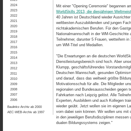
2024
Mit einer "Opening Ceremonie" begannen am
2023
WorldSkills 2013, die diesjährigen Weltmeis
2022
40 Jahren ist Deutschland wieder Ausrichter
2021
weltbesten Auszubildenden und jungen Fachk
2020
nichtakademischen Berufen. Für den Gastgeb
2019
Nationalmannschaft in der WM-Geschichte a
2018
Teilnehmer, darunter 5 Frauen, wetteifern in
2017
um WM-Titel und Medaillen.
2016
2015
"Die Erwartungen an die deutschen WorldSki
2014
Dienstleistungsbereich sind hoch. Aber unse
2013
Klumpp, geschäftsführendes Vorstandsmitg
2012
Deutschen Mannschaft, gesunden Optimismus
2011
und darauf, dass das weltweit größte Bildung
2010
Motivationsschub für alle. Die Mitglieder u
2009
regionalen und Bundesausscheiden gegen te
2008
2007
Fahrkarten nach Leipzig gelöst. Alle Teilne
2006
Experten, Ausbildern und auch Kollegen trai
wieder geübt. Jetzt wollen sie im eigenen La
Baulinks-Archiv ab 2000
vorn dabei sein können. Wir wollen uns mit
AEC-WEB-Archiv ab 1997
in den jeweiligen Berufsdisziplinen messe
dualen Bildungssystems zeigen."