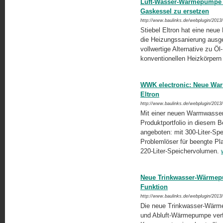
Luft-Wasser-Wärmepumpe v
Gaskessel zu ersetzen
http://www.baulinks.de/webplugin/2013
Stiebel Eltron hat eine neue
die Heizungssanierung ausgel
vollwertige Alternative zu Ö
konventionellen Heizkörpern
WWK electronic: Neue Wa
Eltron
http://www.baulinks.de/webplugin/2013
Mit einer neuen Warmwasser
Produktportfolio in diesem 
angeboten: mit 300-Liter-Spe
Problemlöser für beengte Pla
220-Liter-Speichervolumen.
Neue Trinkwasser-Wärmepum
Funktion
http://www.baulinks.de/webplugin/2013
Die neue Trinkwasser-Wärme
und Abluft-Wärmepumpe verfü