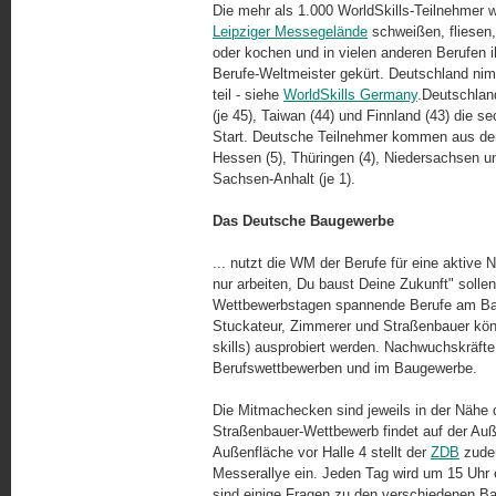
Die mehr als 1.000 WorldSkills-Teilnehmer
Leipziger Messegelände
schweißen, fliesen, 
oder kochen und in vielen anderen Berufen i
Berufe-Weltmeister gekürt. Deutschland nim
teil - siehe
WorldSkills Germany
.Deutschlan
(je 45), Taiwan (44) und Finnland (43) die s
Start. Deutsche Teilnehmer kommen aus de
Hessen (5), Thüringen (4), Niedersachsen un
Sachsen-Anhalt (je 1).
Das Deutsche Baugewerbe
... nutzt die WM der Berufe für eine akti
nur arbeiten, Du baust Deine Zukunft" soll
Wettbewerbstagen spannende Berufe am Bau 
Stuckateur, Zimmerer und Straßenbauer kö
skills) ausprobiert werden. Nachwuchskräfte
Berufswettbewerben und im Baugewerbe.
Die Mitmachecken sind jeweils in der Nähe d
Straßenbauer-Wettbewerb findet auf der Auße
Außenfläche vor Halle 4 stellt der
ZDB
zudem
Messerallye ein. Jeden Tag wird um 15 Uhr
sind einige Fragen zu den verschiedenen B