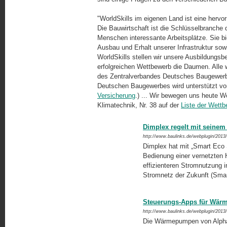
"WorldSkills im eigenen Land ist eine hervo
Die Bauwirtschaft ist die Schlüsselbranche d
Menschen interessante Arbeitsplätze. Sie bi
Ausbau und Erhalt unserer Infrastruktur so
WorldSkills stellen wir unsere Ausbildungsb
erfolgreichen Wettbewerb die Daumen. Alle 
des Zentralverbandes Deutsches Baugewerbe
Deutschen Baugewerbes wird unterstützt v
Versicherung
.) ... Wir bewegen uns heute W
Klimatechnik, Nr. 38 auf der
Liste der Wettb
Dimplex regelt mit seine
http://www.baulinks.de/webplugin/2013
Dimplex hat mit „Smart Eco S
Bedienung einer vernetzten 
effizienteren Stromnutzung in
Stromnetz der Zukunft (Smar
Steuerungs-Apps für Wär
http://www.baulinks.de/webplugin/2013
Die Wärmepumpen von Alpha-