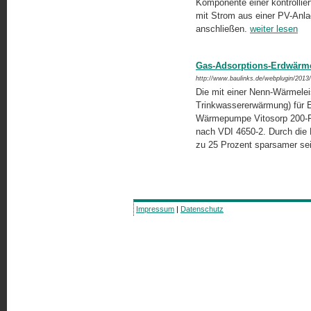
Komponente einer kontrollier
mit Strom aus einer PV-Anla
anschließen.
weiter lesen
Gas-Adsorptions-Erdwärm
http://www.baulinks.de/webplugin/2013
Die mit einer Nenn-Wärmelei
Trinkwassererwärmung) für E
Wärmepumpe Vitosorp 200-F 
nach VDI 4650-2. Durch die 
zu 25 Prozent sparsamer sei
Impressum
|
Datenschutz