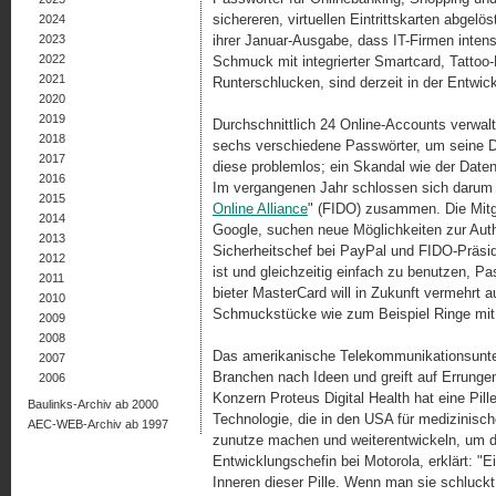
sichereren, virtuellen Eintrittskarten abgelö
2024
2023
ihrer Januar-Ausgabe, dass IT-Firmen intensi
2022
Schmuck mit integrierter Smartcard, Tattoo
2021
Runterschlucken, sind derzeit in der Entwic
2020
2019
Durchschnittlich 24 Online-Accounts verwal
2018
sechs verschiedene Passwörter, um seine D
2017
diese problemlos; ein Skandal wie der Daten
2016
Im vergangenen Jahr schlossen sich darum 
2015
Online Alliance
" (FIDO) zusam­men. Die Mitg
2014
Google, suchen neue Möglichkeiten zur Authe
2013
Sicherheitschef bei PayPal und FIDO-Präsid
2012
ist und gleichzeitig einfach zu benutzen, Pa
2011
bieter MasterCard will in Zukunft vermehrt a
2010
Schmuckstücke wie zum Beispiel Ringe mit e
2009
2008
Das amerikanische Telekommunikationsunter
2007
Branchen nach Ideen und greift auf Errunge
2006
Konzern Proteus Digital Health hat eine Pill
Baulinks-Archiv ab 2000
Technologie, die in den USA für medizinisch
AEC-WEB-Archiv ab 1997
zunutze machen und weiterentwickeln, um d
Entwicklungschefin bei Motorola, erklärt: "E
Inneren dieser Pille. Wenn man sie schluckt