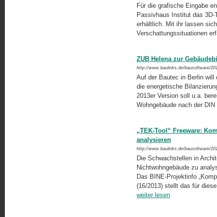
Für die grafische Eingabe en
Passivhaus Institut das 3D-T
erhältlich. Mit ihr lassen si
Verschattungssituationen erf
ZUB Helena zur Gebäudebi
http://www.baulinks.de/bausoftware/20
Auf der Bautec in Berlin wi
die energetische Bilan­zieru
2013er Version soll u.a. ber
Wohngebäude nach der DIN 
„TEK-Tool“ Freeware: Kom
analysieren
http://www.baulinks.de/bausoftware/20
Die Schwachstellen in Archi
Nichtwohngebäude zu analysie
Das BINE-Projekt­info „Kom
(16/2013) stellt das für die
weiter lesen