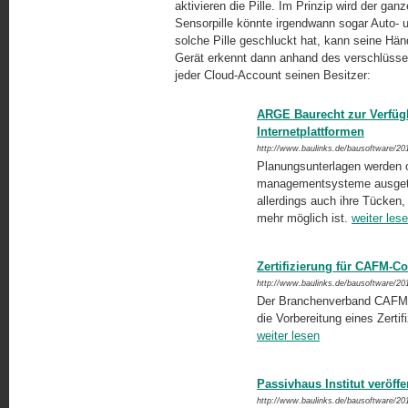
aktivieren die Pille. Im Prinzip wird der ga
Sensorpille könnte irgendwann sogar Auto- 
solche Pille geschluckt hat, kann seine H
Gerät erkennt dann anhand des verschlüssel
jeder Cloud-Account seinen Besitzer:
ARGE Baurecht zur Verfügb
Internetplattformen
http://www.baulinks.de/bausoftware/20
Planungsunterlagen werden of
managementsysteme ausgetau
allerdings auch ihre Tücken,
mehr möglich ist.
weiter les
Zertifizierung für CAFM-Co
http://www.baulinks.de/bausoftware/20
Der Branchenverband CAFM R
die Vorbereitung eines Zerti
weiter lesen
Passivhaus Institut veröff
http://www.baulinks.de/bausoftware/20