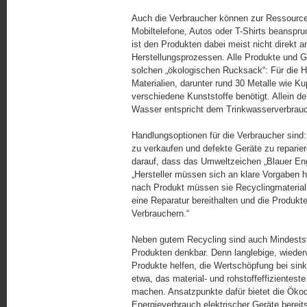
Auch die Verbraucher können zur Ressourcen
Mobiltelefone, Autos oder T-Shirts beanspr
ist den Produkten dabei meist nicht direkt a
Herstellungsprozessen. Alle Produkte und G
solchen „ökologischen Rucksack“: Für die H
Materialien, darunter rund 30 Metalle wie Ku
verschiedene Kunststoffe benötigt. Allein de
Wasser entspricht dem Trinkwas­ser­ver­brau
Handlungsoptionen für die Verbraucher sind: 
zu verkaufen und defekte Geräte zu reparie
darauf, dass das Umweltzeichen „Blauer Engel
„Hersteller müssen sich an klare Vorgaben h
nach Produkt müssen sie Recycling­ma­terial
eine Reparatur bereit­hal­ten und die Produkt
Verbrauchern.“
Neben gutem Recycling sind auch Mindeststand
Produkten denkbar. Denn langlebige, wiederv
Produkte helfen, die Wertschöpfung bei sink
etwa, das material- und rohstoffeffizientes
machen. Ansatzpunkte dafür bietet die Ökode
Energieverbrauch elek­tri­scher Geräte bereit