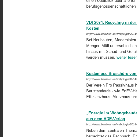
einen Überblick über alle f
berufsgenossenschaftlichen
VDI 2074: Recycling in de
Kosten
http://www.baulinks.de/webplugin/2014
Bei Neubauten, Modernisieru
Mengen Müll unterschiedlicher
hinaus mit Schad- und Gefah
werden müssen.
weiter lese
Kostenlose Broschüre von 
http://www.baulinks.de/webplugin/2014
Der Verein Pro Passivhaus ha
Baustandards - wie EnEV-Ha
Effizienzhaus, Aktivhaus und
„Energie im Wohngebäude 
aus dem VDE-Verlag
http://www.baulinks.de/webplugin/2014
Neben dem zentralen Thema 
betrachtet das Fachbuch „E