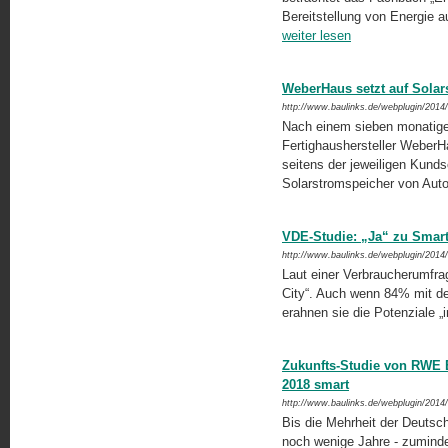
Bereitstellung von Energie a
weiter lesen
WeberHaus setzt auf Sola
http://www.baulinks.de/webplugin/2014
Nach einem sieben monatigen
Fertighaushersteller WeberH
seitens der jeweiligen Kund
Solarstromspeicher von Aut
VDE-Studie: „Ja“ zu Smart
http://www.baulinks.de/webplugin/2014
Laut einer Verbraucherumfrag
City“. Auch wenn 84% mit dem
erahnen sie die Potenziale „i
Zukunfts-Studie von RWE E
2018 smart
http://www.baulinks.de/webplugin/2014
Bis die Mehrheit der Deutsc
noch wenige Jahre - zumindes