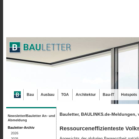
Bau
Ausbau
TGA
Architektur
Bau-IT
Hotspots
Bauletter, BAULINKS.de-Meldungen, 
Newsletter/Bauletter An- und
Abmeldung
Ressourceneffizienteste Volks
Bauletter-Archiv
2026
Angesichts der globalen Begrenztheit natü
2025