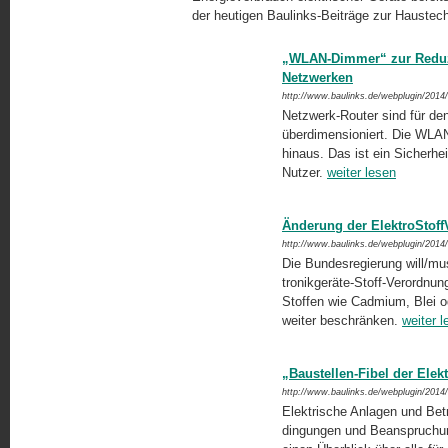
der heutigen Baulinks-Beiträge zur Haustech
„WLAN-Dimmer“ zur Reduz
Netzwerken
http://www.baulinks.de/webplugin/2014
Netzwerk-Router sind für den
überdimensioniert. Die WLAN-
hinaus. Das ist ein Sicherheit
Nutzer.
weiter lesen
Änderung der ElektroStoffV
http://www.baulinks.de/webplugin/2014
Die Bundesregierung will/mu
tronikgeräte-Stoff-Verordnun
Stoffen wie Cadmium, Blei od
weiter beschränken.
weiter l
„Baustellen-Fibel der Elek
http://www.baulinks.de/webplugin/2014
Elektrische Anlagen und Bet
dingungen und Beanspruchung