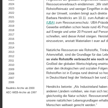
Ressourcenverbrauch eindämmen: „Wir stehe
2024
2023
Rohstoffeinsatz und weniger Eingriffen in die
2022
nur der Umwelt, sondern bringt auch direkte 
2021
Barbara Hendricks am 10.11. zum Auftakt e
2020
(UBA)
zum Ressourcenschutz. UBA-Präsident
2019
Gewerbe entfallen schon heute rund 45 Proz
2018
auf Energie und unter 20 Prozent auf Person
2017
schnellen, wird dieser Anteil steigen. Herst
2016
einzusetzen, anstatt Materialien t euer auf
2015
2014
Natürliche Ressourcen wie Rohstoffe, Trink
2013
Artenvielfalt, sind die Grundlage für das Le
2012
so viele Rohstoffe verbraucht wie noch v
2011
Großteil der globalen Wertschöpfung erwirts
2010
unter den ökologischen und sozialen Folge
2009
Rohstoffen ist in Europa rund dreimal so hoc
2008
in Deutsch­land liegt der Verbrauch bei rund
2007
2006
Hendricks betonte: „Als Industrieland habe
Baulinks-Archiv ab 2000
anderen Ländern vorleben, wie man sich tech
AEC-WEB-Archiv ab 1997
gleichzeitig die Natur schützt. Ressourcenef
unsere natürlichen Lebensgrundlagen erhalt
Menschen weltweit gerecht werden.“