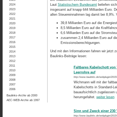
Laut
Statistischem Bundesamt
beliefen sic
2024
2023
insgesamt auf knapp 644 Milliarden Euro. 
2022
allen Steuereinnahmen lag damit bei 8,9%. 
2021
39,8 Milliarden Euro auf die Energiest
2020
8,5 Milliarden Euro auf die Kraftfahr
2019
6,6 Milliarden Euro auf die Stromste
2018
2017
zusammen 2,4 Milliarden Euro auf die
2016
Emissionsberechtigungen.
2015
Und mit den Informationen fahren wir jetzt z
2014
Baulinks-Beiträge lesen:
2013
2012
2011
Faltbares Kabelschott vo
2010
Leerrohre auf
2009
http://www.baulinks.de/webplugin/2015
2008
Wichmann will mit der faltba
2007
Kabelschotts in Standard-Lei
2006
bauaufsichtlich zugelassen 
Baulinks-Archiv ab 2000
herumgefaltet.
weiter lesen
AEC-WEB-Archiv ab 1997
Sinn und Zweck einer 230
http://www.baulinks.de/webplugin/2015