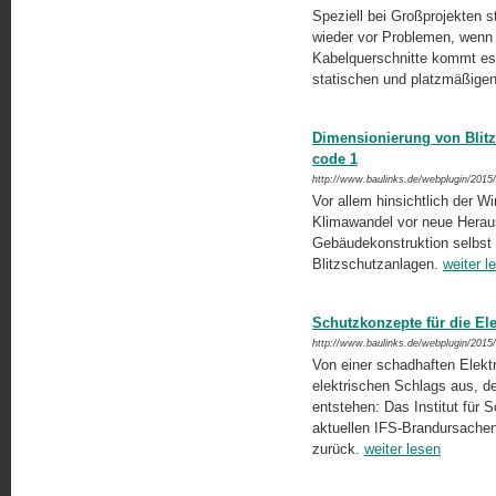
Speziell bei Großprojekten 
wieder vor Problemen, wenn 
Kabelquerschnitte kommt es 
statischen und platzmäßige
Dimensionierung von Blitz
code 1
http://www.baulinks.de/webplugin/2015
Vor allem hinsichtlich der W
Klimawandel vor neue Herausf
Gebäudekonstruktion selbst so
Blitzschutzanlagen.
weiter l
Schutzkonzepte für die Ele
http://www.baulinks.de/webplugin/2015
Von einer schadhaften Elektr
elektrischen Schlags aus, 
entstehen: Das Institut für 
aktuellen IFS-Brandursachens
zurück.
weiter lesen