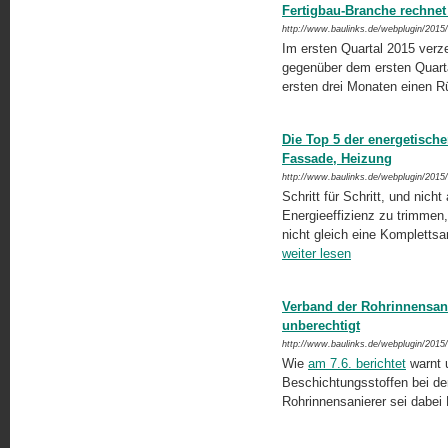
Fertigbau-Branche rechnet 
http://www.baulinks.de/webplugin/2015
Im ersten Quartal 2015 verz
gegenüber dem ersten Quarta
ersten drei Monaten einen
Die Top 5 der energetische
Fassade, Heizung
http://www.baulinks.de/webplugin/2015
Schritt für Schritt, und nich
Energieeffizienz zu trimmen
nicht gleich eine Kompletts
weiter lesen
Verband der Rohrinnensani
unberechtigt
http://www.baulinks.de/webplugin/2015
Wie
am 7.6. berichtet
warnt 
Beschichtungsstoffen bei de
Rohrinnensanierer sei dabei