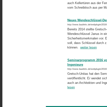
auch Kellertüren aus der F
vom Schreibtisch aus per M
Neues Wendeschlüssel-De
http://www.baulinks.de/webplugin/2016
Bereits 2014 stellte Grets
Wendeschlüssel Janus in ei
Sicherheitsmerkmalen vor. E
soll, dass Schlüssel durch z
können.
weiter lesen
Seminarprogramm 2016 von 
Ingenieure
http://www.baulinks.de/webplugin/2016
Gretsch-Unitas hat den Sem
veröffentlicht. Er wendet si
auch an Architekten und Ing
lesen