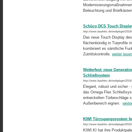
Modernisierungsmaßnahmen 
Beleuchtung und Briefkäste
Schüco DCS Touch Display
http://www.baulinks.de/webplugin/2016
Das neue Touch Display des
flächenbündig in Türprofile 
kombiniert es sämtliche Fun
Zutrittskontrolle.
weiter lese
Wetterfest: neue Generati
Schließsystem
http://www.baulinks.de/webplugin/2016
Elegant, robust und sicher -
das Omega Flex Schließsyst
entwickelten Türbeschläge s
Außenbereich eignen.
weite
KIWI Türzugangssystem fer
http://www.baulinks.de/webplugin/2016
KIWI.KI hat ihre Produktpale