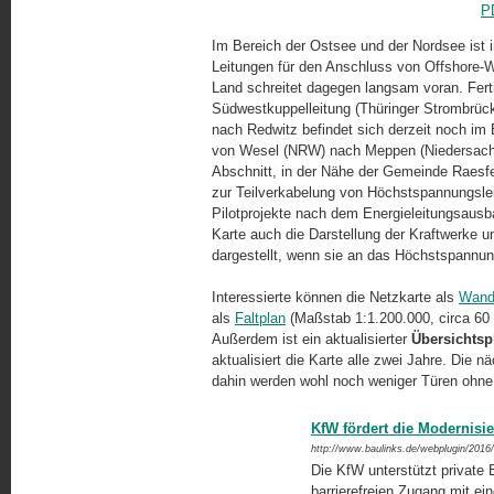
P
Im Bereich der Ostsee und der Nordsee ist i
Leitungen für den Anschluss von Offshore-W
Land schreitet dagegen langsam voran. Fertig
Südwestkuppelleitung (Thüringer Strombrücke
nach Redwitz befindet sich derzeit noch im B
von Wesel (NRW) nach Mep­pen (Niedersachse
Abschnitt, in der Nähe der Gemeinde Raesfeld
zur Teilverkabelung von Höchstspannungslei
Pilotprojekte nach dem Energieleitungsausb
Karte auch die Darstellung der Kraftwerke 
dargestellt, wenn sie an das Höchstspannun
Interessierte können die Netzkarte als
Wand
als
Faltplan
(Maßstab 1:1.200.000, circa 60
Außerdem ist ein aktualisierter
Übersichtsp
aktualisiert die Karte alle zwei Jahre. Die 
dahin werden wohl noch weniger Türen ohne 
KfW fördert die Modernisi
http://www.baulinks.de/webplugin/2016
Die KfW unterstützt privat
barrierefreien Zugang mit e