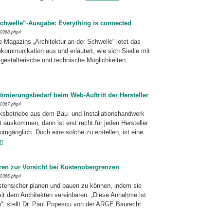
Schwelle“-Ausgabe: Everything is connected
/0368.php4
-Magazins „Architektur an der Schwelle“ lotet das
ommunikation aus und erläutert, wie sich Siedle mit
estalterische und tech­nische Mög­lichkeiten
mierungsbedarf beim Web-Auftritt der Hersteller
/0367.php4
betriebe aus dem Bau- und Installations­hand­werk
 auskommen, dann ist erst recht für jeden Hersteller
m­gäng­lich. Doch eine solche zu erstellen, ist eine
en
en zur Vorsicht bei Kostenobergrenzen
/0366.php4
stensicher planen und bauen zu können, indem sie
t dem Architekten vereinbaren. „Diese An­nahme ist
ch“, stellt Dr. Paul Popes­cu von der ARGE Baurecht