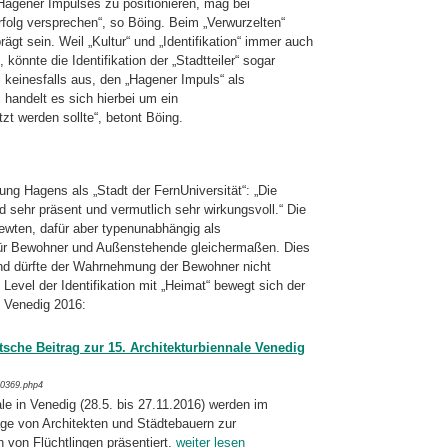
 Hagener Impulses zu positionieren, mag bei
Erfolg versprechen“, so Böing. Beim „Verwurzelten“
rägt sein. Weil „Kultur“ und „Identifikation“ immer auch
könnte die Identifikation der „Stadtteiler“ sogar
 keinesfalls aus, den „Hagener Impuls“ als
handelt es sich hierbei um ein
zt werden sollte“, betont Böing.
ng Hagens als „Stadt der FernUniversität“: „Die
 sehr präsent und vermutlich sehr wirkungsvoll.“ Die
iewten, dafür aber typenunabhängig als
für Bewohner und Außenstehende gleichermaßen. Dies
 und dürfte der Wahrnehmung der Bewohner nicht
Level der Identifikation mit „Heimat“ bewegt sich der
e Venedig 2016:
sche Beitrag zur 15. Architekturbiennale Venedig
/0369.php4
le in Venedig (28.5. bis 27.11.2016) wer­den im
ge von Architekten und Städtebau­ern zur
n von Flüchtlingen präsentiert.
weiter lesen