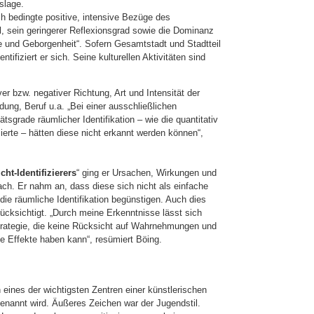
slage.
h bedingte positive, intensive Bezüge des
il, sein geringerer Reflexionsgrad sowie die Dominanz
 und Geborgenheit“. Sofern Gesamtstadt und Stadtteil
fiziert er sich. Seine kulturellen Aktivitäten sind
r bzw. negativer Richtung, Art und Intensität der
ildung, Beruf u.a. „Bei einer ausschließlichen
tsgrade räumlicher Identifikation – wie die quantitativ
ierte – hätten diese nicht erkannt werden können“,
cht-Identifizierers
“ ging er Ursachen, Wirkungen und
ch. Er nahm an, dass diese sich nicht als einfache
ie räumliche Identifikation begünstigen. Auch dies
ücksichtigt. „Durch meine Erkenntnisse lässt sich
trategie, die keine Rücksicht auf Wahrnehmungen und
e Effekte haben kann“, resümiert Böing.
 eines der wichtigsten Zentren einer künstlerischen
enannt wird. Äußeres Zeichen war der Jugendstil.