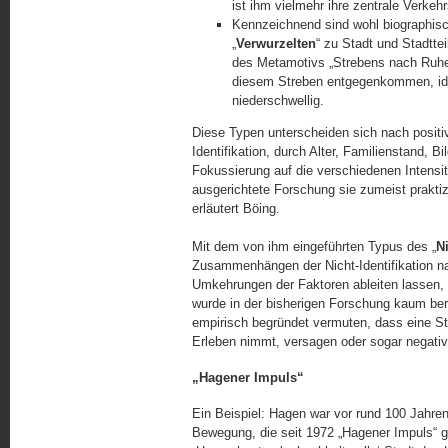
ist ihm vielmehr ihre zentrale Verkehr
Kennzeichnend sind wohl biographisc
„
Verwurzelten
“ zu Stadt und Stadtte
des Metamotivs „Strebens nach Ruhe
diesem Streben entgegenkommen, identi
niederschwellig.
Diese Typen unterscheiden sich nach positive
Identifikation, durch Alter, Familienstand, B
Fokussierung auf die verschiedenen Intensitä
ausgerichtete Forschung sie zumeist praktiz
erläutert Böing.
Mit dem von ihm eingeführten Typus des „
Ni
Zusammenhängen der Nicht-Identifikation na
Umkehrungen der Faktoren ableiten lassen, d
wurde in der bisherigen Forschung kaum ber
empirisch begründet vermuten, dass eine S
Erleben nimmt, versagen oder sogar negativ
„Hagener Impuls“
Ein Beispiel: Hagen war vor rund 100 Jahren
Bewegung, die seit 1972 „Hagener Impuls“ g