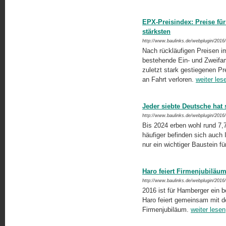
EPX-Preisindex: Preise fü
stärksten
http://www.baulinks.de/webplugin/2016
Nach rückläufigen Preisen im
bestehende Ein- und Zweifami
zuletzt stark gestiegenen P
an Fahrt verloren.
weiter les
Jeder siebte Deutsche hat 
http://www.baulinks.de/webplugin/2016
Bis 2024 erben wohl rund 7,7
häufiger befinden sich auch 
nur ein wichtiger Baustein fü
Haro feiert Firmenjubiläu
http://www.baulinks.de/webplugin/2016
2016 ist für Hamberger ein 
Haro feiert gemeinsam mit 
Firmenjubiläum.
weiter lesen