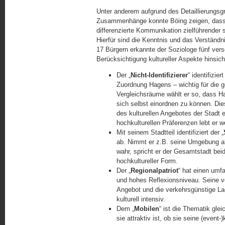
Unter anderem aufgrund des Detaillierungsgr
Zusammenhänge konnte Böing zeigen, dass e
differenzierte Kommunikation zielführender sei
Hierfür sind die Kenntnis und das Verständni
17 Bürgern erkannte der Soziologe fünf vers
Berücksichtigung kultureller Aspekte hinsicht
Der „
Nicht-Identifizierer
“ identifizie
Zuordnung Hagens – wichtig für die ge
Vergleichsräume wählt er so, dass Hag
sich selbst einordnen zu können. Die
des kulturellen Angebotes der Stadt 
hochkulturellen Präferenzen lebt er w
Mit seinem Stadtteil identifiziert der „
ab. Nimmt er z.B. seine Umgebung als 
wahr, spricht er der Gesamtstadt beides
hochkultureller Form.
Der „
Regionalpatriot
“ hat einen umf
und hohes Reflexionsniveau. Seine v
Angebot und die verkehrsgünstige Lag
kulturell intensiv.
Dem „
Mobilen
“ ist die Thematik glei
sie attraktiv ist, ob sie seine (event-)k