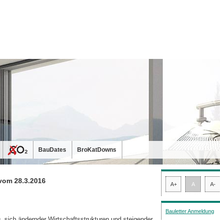
BauDates
BroKatDowns
vom 28.3.2016
A+
A
A-
Bauletter Anmeldung
 sich ändernder Wirtschaftsstrukturen und steigender