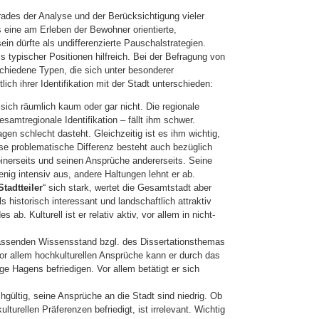
ades der Analyse und der Berück­sich­tigung vieler
ine am Erleben der Bewoh­ner orientierte,
n dürfte als undif­fe­ren­zierte Pauschalstrategien.
s typischer Positionen hilfreich. Bei der Befragung von
chiedene Typen, die sich unter besonderer
lich ihrer Identifikation mit der Stadt unterschieden:
rt sich räumlich kaum oder gar nicht. Die regionale
samtregionale Identifikation – fällt ihm schwer.
en schlecht dasteht. Gleichzeitig ist es ihm wichtig,
se pro­ble­matische Differenz besteht auch bezüglich
einerseits und seinen Ansprüche andererseits. Seine
enig intensiv aus, andere Haltungen lehnt er ab.
Stadtteiler
“ sich stark, wertet die Ge­samt­stadt aber
historisch interessant und landschaftlich attraktiv
 ab. Kulturell ist er relativ aktiv, vor allem in nicht-
assenden Wissensstand bzgl. des Disser­ta­tions­themas
or allem hochkulturellen Ansprüche kann er durch das
e Hagens befriedigen. Vor allem betätigt er sich
chgültig, seine Ansprüche an die Stadt sind niedrig. Ob
ulturellen Präferenzen be­frie­digt, ist irrelevant. Wichtig