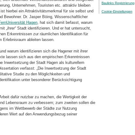
Baulinks Registrierung
rung, Unternehmen, Touristen etc. attraktiv bleiben
ist hierbei ein Attrak­tivitätsmerkmal für sie selbst und
Cookie-Einstellungen
nd Bewohner. Dr. Jasper Böing, Wissenschaftlicher
FernUniversität Hagen
, hat sich damit befasst, warum
„ihrer“ Stadt identifizieren. Und er hat untersucht,
hen Erkenntnissen zur räumlichen Identifikation für
em Erlebnisraum ableiten lassen.
und warum identifizieren sich die Hagener mit ihrer
e lassen sich aus den empi­ri­schen Erkenntnissen
ine Inwertsetzung der Stadt Hagen als kulturellem
issertation verfasst: „Die Inwertsetzung der Stadt
li­tative Studie zu den Möglichkeiten und
entifikation unter besonderer Berücksichtigung
Arbeit dafür nutzbar zu machen, die Wertig­keit der
 und Lebensraum zu verbessern; zum zweiten sollen die
Hagens im Wett­be­werb der Städte zur Nutzung
nderen Wert auf den Anwendungsbezug seiner