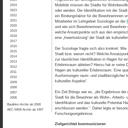
Mobilität müssen die Städte für Wohnbevölke
2024
2023
oder werden. Die Identifikation mit der Stadt 
2022
ein Bindungsfaktor für die Bewohnerinnen u
2021
Mitarbeiter im Lehrgebiet Soziologie an der
2020
und wie sich Bewohnerinnen und Bewohner mit 
2019
welche Ansatz­punkte sich aus den empi­ri­sc
2018
eine „Inwertsetzung“ der Stadt als kulturell
2017
2016
Der Soziologe fragte sich also konkret: Wie 
2015
Stadt bzw. warum nicht? Welche Ansatzpunkt
2014
zur räumlichen Identifikation in Hagen für e
2013
Erlebnisraum ableiten? Hierzu hat er seine D
2012
Hagen als kultureller Erlebnisraum. Eine qua­
2011
Ausformungen raum- und stadtbezüglicher Id
2010
kultureller Aspekte“.
2009
2008
Ein Ziel Böings war es, „die Ergebnisse der 
2007
Stadt für die Bewohner als Wohn-, Arbeits-
2006
Identifikation und das kulturelle Potential 
Baulinks-Archiv ab 2000
erschlossen werden.“. Daher legte er beso
AEC-WEB-Archiv ab 1997
Forschungsergebnisse.
Zielgerichtet kommunizieren