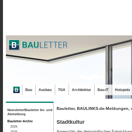
Bau
Ausbau
TGA
Architektur
Bau-IT
Hotspots
Bauletter, BAULINKS.de-Meldungen, 
Newsletter/Bauletter An- und
Abmeldung
Stadtkultur
Bauletter-Archiv
2026
Angesichts der demografischen Entwicklung,
2025