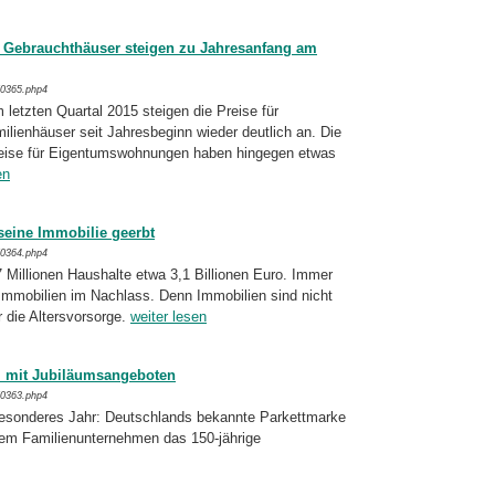
r Gebrauchthäuser steigen zu Jahresanfang am
/0365.php4
 letzten Quartal 2015 steigen die Preise für
lienhäuser seit Jahresbeginn wieder deut­lich an. Die
reise für Eigentumswoh­nun­gen haben hingegen etwas
en
seine Immobilie geerbt
/0364.php4
 Millionen Haushalte etwa 3,1 Billionen Euro. Immer
Immo­bilien im Nachlass. Denn Immo­bilien sind nicht
r die Altersvorsorge.
weiter lesen
m mit Jubiläumsangeboten
/0363.php4
besonderes Jahr: Deutschlands bekannte Par­kettmarke
dem Familienunternehmen das 150-
jährige