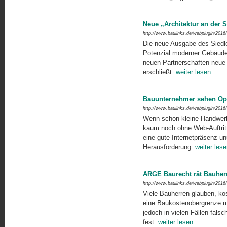
Neue „Architektur an der 
http://www.baulinks.de/webplugin/2016
Die neue Ausgabe des Siedle
Potenzial moderner Gebäudek
neuen Partnerschaften neue g
erschließt.
weiter lesen
Bauunternehmer sehen Opti
http://www.baulinks.de/webplugin/2016
Wenn schon kleine Handwerks
kaum noch ohne Web-Auftritt
eine gute Internetpräsenz unu
Herausforderung.
weiter les
ARGE Baurecht rät Bauherr
http://www.baulinks.de/webplugin/2016
Viele Bauherren glauben, ko
eine Baukostenobergrenze mi
jedoch in vielen Fällen fals
fest.
weiter lesen