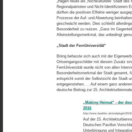
„Hagen heute als ‚hochkulturelle‘ Stadt des
Regionalpatrioten und Nicht-Identifizierern 
dürften die positiven Effekte weniger ausgep
Prozesse der Auf- und Abwertung beinhalten, 
geschwächt werden. Dies schließt allerdings
Besonderheit zu nutzen. „Ganz im Gegenteil 
Alleinstellungsmerkmal, das unbedingt genut
„Stadt der FernUniversität“
Böing befasste sich auch mit der Eigenwerbu
Ortseingangsschilder mit diesem Zusatz sind
FernUniversität wurde nicht von allen Interv
Besonderheitsmerkmal der Stadt genannt, 
entspricht somit der Selbstsicht der Stadt
entgegenstehen. ... Auf einem ganz anderen 
deutsche Beitrag zur 15. Architekturbiennal
„Making Heimat“ - der deut
2016
http://www.baulinks.de/webplugin/2016
Auf der 15. Architekturbienna
Deutschen Pavillon Vorschlä
Unterbringung und Integra­tio