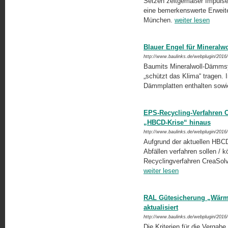
Setzen zeitgemäßer Impulse
eine bemerkenswerte Erweit
München.
weiter lesen
Blauer Engel für Mineral
http://www.baulinks.de/webplugin/2016
Baumits Mineralwoll-Dämmsy
„schützt das Klima“ tragen.
Dämmplatten enthalten sowie
EPS-Recycling-Verfahren Cr
„HBCD-Krise“ hinaus
http://www.baulinks.de/webplugin/2016
Aufgrund der aktuellen HBCD-
Abfällen verfahren sollen / 
Recyclingverfahren CreaSol
weiter lesen
RAL Gütesicherung „Wär
aktualisiert
http://www.baulinks.de/webplugin/2016
Die Kriterien für die Verg