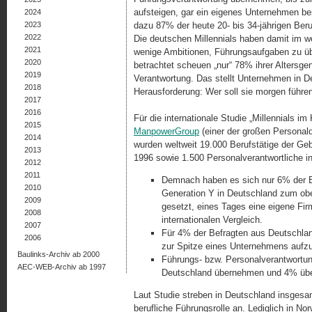
aufsteigen, gar ein ei­genes Unternehmen be
2024
2023
dazu 87% der heute 20- bis 34-jäh­rigen Beru
2022
Die deutschen Millennials haben damit im wel
2021
wenige Ambitionen, Führungsaufga­ben zu üb
2020
betrachtet scheuen „nur“ 78% ihrer Altersge
2019
Verantwortung. Das stellt Unternehmen in D
2018
Herausforde­rung: Wer soll sie mor­gen führe
2017
2016
Für die internationale Studie „Millennials im
2015
ManpowerGroup
(einer der großen Personald
2014
wurden weltweit 19.000 Be­rufstätige der Ge­
2013
1996 sowie 1.500 Personalverant­wortliche i
2012
2011
Demnach haben es sich nur 6% der B
2010
Generation Y in Deutschland zum ober
2009
gesetzt, eines Tages eine eigene Fir
2008
internationalen Vergleich.
2007
Für 4% der Befragten aus Deutschland 
2006
zur Spitze eines Unternehmens aufzus
Baulinks-Archiv ab 2000
Führungs- bzw. Personalverantwortu
AEC-WEB-Archiv ab 1997
Deutschland übernehmen und 4% über
Laut Studie streben in Deutschland insgesamt
berufliche Führungsrolle an. Lediglich in N