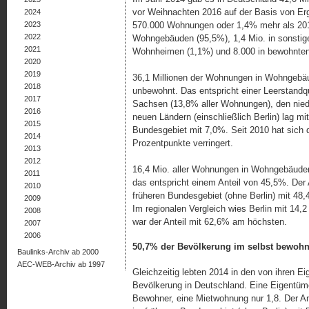
vor Weihnachten 2016 auf der Basis von Erg
2024
2023
570.000 Wohnungen oder 1,4% mehr als 201
2022
Wohngebäuden (95,5%), 1,4 Mio. in sonsti
2021
Wohnheimen (1,1%) und 8.000 in be­wohnten
2020
2019
36,1 Millionen der Wohnungen in Wohngebä
2018
unbewohnt. Das entspricht einer Leerstandq
2017
Sachsen (13,8% aller Wohnungen), den nied
2016
neuen Ländern (einschließlich Berlin) lag m
2015
Bundesgebiet mit 7,0%. Seit 2010 hat sich 
2014
Prozentpunkte verringert.
2013
2012
16,4 Mio. aller Wohnungen in Wohngebäuden
2011
das entspricht einem Anteil von 45,5%. Der
2010
früheren Bundesgebiet (ohne Berlin) mit 48
2009
Im regionalen Vergleich wies Berlin mit 14,
2008
war der Anteil mit 62,6% am höchsten.
2007
2006
50,7% der Bevölkerung im selbst bewoh
Baulinks-Archiv ab 2000
AEC-WEB-Archiv ab 1997
Gleichzeitig lebten 2014 in den von ihren
Bevölkerung in Deutschland. Eine Eigentüm
Bewohner, eine Mietwohnung nur 1,8. Der A