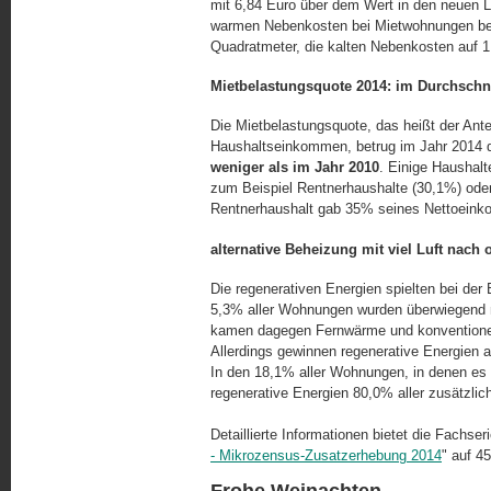
mit 6,84 Euro über dem Wert in den neuen Län
warmen Nebenkosten bei Mietwohnungen beli
Quadratmeter, die kalten Nebenkosten auf 1
Mietbelastungsquote 2014: im Durchschn
Die Mietbelastungsquote, das heißt der Ante
Haushaltseinkommen, betrug im Jahr 2014 d
weniger als im Jahr 2010
. Einige Haushalt
zum Beispiel Rentnerhaushalte (30,1%) oder
Rentnerhaushalt gab 35% seines Nettoein­ko
alternative Beheizung mit viel Luft nach
Die regenerativen Energien spielten bei der
5,3% aller Wohnungen wurden überwiegend mi
kamen dagegen Fernwärme und konventionell
Allerdings gewinnen regenerative Energien a
In den 18,1% aller Wohnungen, in de­nen e
regenerative Energien 80,0% aller zusätzli
Detaillierte Informationen bietet die Fachseri
- Mikrozensus-Zusatzerhebung 2014
" auf 4
Frohe Weinachten