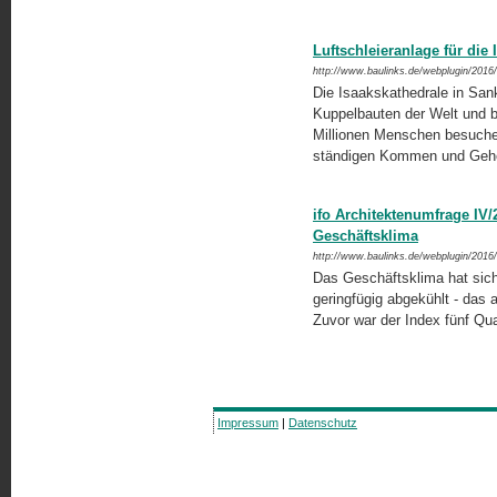
Luftschleieranlage für die
http://www.baulinks.de/webplugin/2016
Die Isaakskathedrale in Sank
Kuppelbauten der Welt und bi
Millionen Menschen besuchen
ständigen Kommen und Ge
ifo Architektenumfrage IV/
Geschäftsklima
http://www.baulinks.de/webplugin/2016
Das Geschäftsklima hat sich
geringfügig abgekühlt - das 
Zuvor war der Index fünf Qua
Impressum
|
Datenschutz