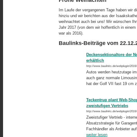
Im Laufe der vergangenen Tage haben wir d
hinziu und wir berichten aus der Isaakskath
weihnachtet auch bei uns! Wir wünschen Ih
Jahr 2017 (von dem wir hoffentlich in eine
war als 2016).
Baulinks-Beiträge vom 22.12.
Deckensektionaltore der N
erhältlich
http://www.baulinks.de/webplugin/2016
Autos werden heutzutage imme
auch ganz normale Limousine
hat der Golf VII fast 19 cm 
Teckentrup plant Web-Shop
zweistufigen Vertriebs
http://www.baulinks.de/webplugin/2016
Zweistufiger Vertrieb - inter
Absatzstrategie für Garagent
Fachhändler als Anbieter aufr
weiter lesen