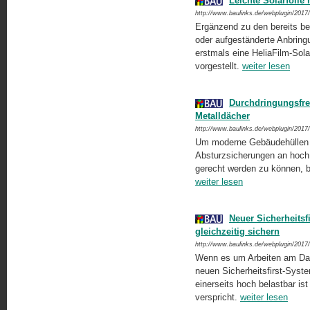
Leichte Solarfoli
http://www.baulinks.de/webplugin/2017
Ergänzend zu den bereits be
oder aufgeständerte Anbring
erstmals eine HeliaFilm-Solar
vorgestellt.
weiter lesen
Durchdringungsfre
Metalldächer
http://www.baulinks.de/webplugin/2017
Um moderne Gebäudehüllen s
Absturzsicherungen an hoch
gerecht werden zu können, b
weiter lesen
Neuer Sicherheitsf
gleichzeitig sichern
http://www.baulinks.de/webplugin/2017
Wenn es um Arbeiten am Dach
neuen Sicherheitsfirst-Syste
einerseits hoch belastbar is
verspricht.
weiter lesen