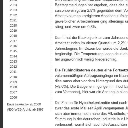
Beitragsmeldungen hat ergeben, dass das e
2024
2023
saisonbereinigt um 2,9% gegenüber dem Vo
2022
Arbeitsvolumen korrigierten Angaben zufolge 
2021
gewerblichen Arbeitnehmer ging allerdings
2020
stieg, und zwar um 0,3%.
2019
2018
Damit hat die Baukonjunktur zum Jahresende
2017
Arbeitsstunden im vierten Quartal um 2,2% 
2016
Jahresbeginn. Im Dezember wurde die Bauko
2015
begünstigt. Die Temperaturen lagen deutlich
2014
fiel ungewöhnlich wenig Niederschlag.
2013
2012
Die Frühindikatoren deuten eine Fortset
2011
volumenmäßigen Auftragseingänge im Bauh
2010
dies muss aber vor dem Hintergrund des äu
2009
(+9,0%). Die Baugenehmigungen im Hochbau
2008
zum Vormonat), hier war ein Anstieg in allen
2007
2006
Die Zinsen für Hypothekenkredite sind na
Baulinks-Archiv ab 2000
zwar das erste Mal seit April vergangenen J
AEC-WEB-Archiv ab 1997
sich aber immer noch nahe des Allzeittiefs,
Stimmung in der deutschen Industrie laut U
verbessert, womit sich auch die Aussichten 