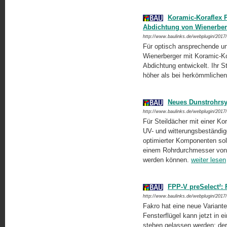
Koramic-Koraflex P
Abdichtung von Wienerber
http://www.baulinks.de/webplugin/2017
Für optisch ansprechende un
Wienerberger mit Koramic-Ko
Abdichtung entwickelt. Ihr S
höher als bei herkömmliche
Neues Dunstrohrsy
http://www.baulinks.de/webplugin/2017
Für Steildächer mit einer K
UV- und witterungsbeständig
optimierter Komponenten sol
einem Rohrdurchmesser von 
werden können.
weiter lesen
FPP-V preSelect²: 
http://www.baulinks.de/webplugin/2017
Fakro hat eine neue Variante
Fensterflügel kann jetzt in 
stehen gelassen werden; de