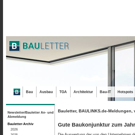
Bau
Ausbau
TGA
Architektur
Bau-IT
Hotspots
Bauletter, BAULINKS.de-Meldungen, 
Newsletter/Bauletter An- und
Abmeldung
Gute Baukonjunktur zum Jah
Bauletter-Archiv
2026
Die Auswertung der von den Unternehmen de
2025