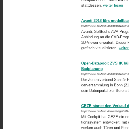
stattdessen.
weiter lesen
Avanti 2018 fürs modellbas
https://www.baulinks.de/bausoftware/2
Avanti, Softtechs AVA-Progra
Anbindung an die CAD-Progr
3D-Viewer erweitert. Dieser 
grafisch visualisieren.
weiter
Open-Datapool: ZVSHK bünde
Badplanung
https://www.baulinks.de/bausoftware/2
Der Zentralverband Sanitär H
derversammlung in Bonn (21./
sein Datenportal zur Bereits
GEZE startet den Verkauf
https://www.baulinks.de/webplugin/201
Mit Cockpit hat GEZE ein n
tionssystem entwickelt, mi
werken auch Türen und Fenster