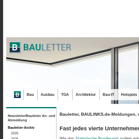
Bau
Ausbau
TGA
Architektur
Bau-IT
Hotspots
Bauletter, BAULINKS.de-Meldungen, 
Newsletter/Bauletter An- und
Abmeldung
Fast jedes vierte Unternehm
Bauletter-Archiv
2026
Wie das
Statistische Bundesamt
zudem mitg
2025