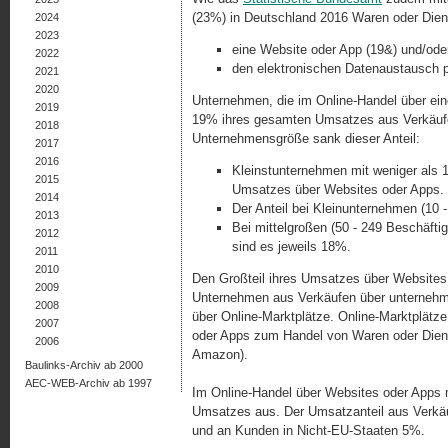
(23%) in Deutschland 2016 Waren oder Diens
2024
2023
eine Website oder App (19&) und/ode
2022
den elektronischen Datenaustausch p
2021
2020
Unternehmen, die im Online-Handel über ein
2019
19% ihres gesamten Umsatzes aus Verkäufen
2018
Unternehmensgröße sank dieser Anteil:
2017
2016
Kleinstunternehmen mit weniger als 
2015
Umsatzes über Websites oder Apps.
2014
Der Anteil bei Kleinunternehmen (10 
2013
Bei mittelgroßen (50 - 249 Beschäft
2012
sind es jeweils 18%.
2011
2010
Den Großteil ihres Umsatzes über Websites o
2009
Unternehmen aus Verkäufen über unterneh
2008
über Online-Marktplätze. Online-Marktplät
2007
oder Apps zum Handel von Waren oder Diens
2006
Amazon).
Baulinks-Archiv ab 2000
AEC-WEB-Archiv ab 1997
Im Online-Handel über Websites oder Apps
Umsatzes aus. Der Umsatzanteil aus Verkä
und an Kunden in Nicht-EU-Staaten 5%.