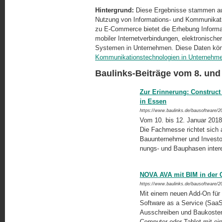
Hintergrund:
Diese Ergebnisse stammen aus
Nutzung von Informations- und Kommunikat
zu E-Commerce bietet die Erhebung Informa
mobiler Internetverbindungen, elektronisch
Systemen in Unternehmen. Diese Daten kön
Kommunikationstechnologien in Unternehm
Baulinks-Beiträge vom 8. und
Zur Erinnerung: Construc
in Essen
https://www.baulinks.de/bausoftware/2
Vom 10. bis 12. Januar 2018
Die Fachmesse richtet sich a
Bauunternehmer und Investor
nungs- und Bauphasen inter
NOVA AVA mit BIM in der 
https://www.baulinks.de/bausoftware/2
Mit einem neuen Add-On für 
Software as a Service (SaaS
Ausschreiben und Baukostenm
Computer oder Tablet mit ei