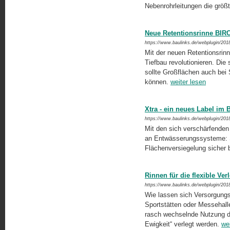
Nebenrohrleitungen die grö
Neue Retentionsrinne BIR
https://www.baulinks.de/webplugin/201
Mit der neuen Retentionsrinn
Tiefbau revolutionieren. Die 
sollte Großflächen auch bei 
können.
weiter lesen
Xtra - ein neues Label i
https://www.baulinks.de/webplugin/201
Mit den sich verschärfende
an Entwässerungssysteme: Si
Flächenversiegelung sicher
Rinnen für die flexible V
https://www.baulinks.de/webplugin/201
Wie lassen sich Versorgungs- u
Sportstätten oder Messehalle
rasch wechselnde Nutzung dies
Ewigkeit“ verlegt werden.
we