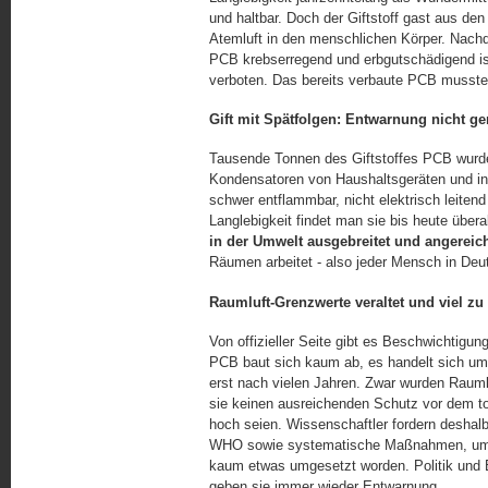
und haltbar. Doch der Giftstoff gast aus de
Atemluft in den menschlichen Körper. Nach
PCB krebserregend und erbgutschädigend is
verboten. Das bereits verbaute PCB musste 
Gift mit Spätfolgen: Entwarnung nicht ger
Tausende Tonnen des Giftstoffes PCB wurde
Kondensatoren von Haushaltsgeräten und in F
schwer entflammbar, nicht elektrisch leitend 
Langlebigkeit findet man sie bis heute übera
in der Umwelt ausgebreitet und angereich
Räumen arbeitet - also jeder Mensch in De
Raumluft-Grenzwerte veraltet und viel zu
Von offizieller Seite gibt es Beschwichtigu
PCB baut sich kaum ab, es handelt sich um e
erst nach vielen Jahren. Zwar wurden Rauml
sie keinen ausreichenden Schutz vor dem to
hoch seien. Wissenschaftler for­dern deshal
WHO sowie sys­te­ma­ti­sche Maßnahmen, um 
kaum etwas umgesetzt worden. Politik und 
geben sie immer wieder Entwarnung.