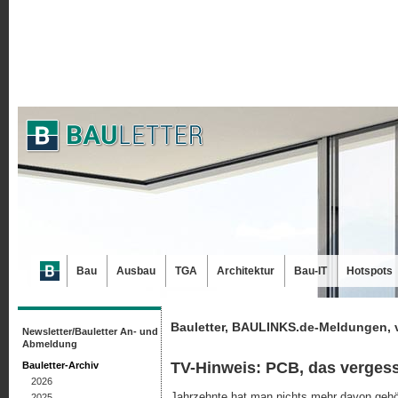
Bau
Ausbau
TGA
Architektur
Bau-IT
Hotspots
Bauletter, BAULINKS.de-Meldungen, 
Newsletter/Bauletter An- und
Abmeldung
TV-Hinweis: PCB, das vergess
Bauletter-Archiv
2026
Jahrzehnte hat man nichts mehr davon gehör
2025