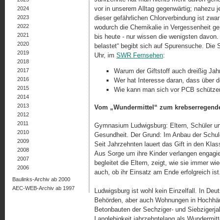
vor in unserem Alltag gegenwärtig; nahezu j
2024
2023
dieser gefährlichen Chlorverbindung ist zwa
2022
wodurch die Chemikalie in Vergessenheit g
2021
bis heute - nur wissen die wenigsten davon. 
2020
belastet“ begibt sich auf Spu­rensuche. Die
2019
Uhr, im
SWR Fernsehen
:
2018
2017
Warum der Giftstoff auch dreißig Jah
2016
Wer hat Interesse daran, dass über d
2015
Wie kann man sich vor PCB schütze
2014
2013
Vom „Wundermittel“ zum krebserregenden
2012
2011
Gymnasium Ludwigsburg: Eltern, Schüler un
2010
Gesundheit. Der Grund: Im Anbau der Schul
2009
Seit Jahrzehnten lauert das Gift in den Kla
2008
Aus Sorge um ihre Kinder verlangen engagiert
2007
begleitet die Eltern, zeigt, wie sie immer 
2006
auch, ob ihr Einsatz am Ende erfolgreich ist
Baulinks-Archiv ab 2000
AEC-WEB-Archiv ab 1997
Ludwigsburg ist wohl kein Einzelfall. In Deu
Behörden, aber auch Wohnungen in Hochhäuse
Betonbauten der Sechziger- und Siebzigerja
Langlebigkeit jahrzehntelang als Wun­der­mi