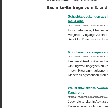
Baulinks-Beiträge vom 8. und 
Schachtabdeckungen aus b
RAL-Farbe
https://www.baulinks.de/webplugin/201
Industriebetriebe, Chemiepark
Vorgärten: Zugänge zu einer u
„Front-End“ sind mehr oder 
Modulares, Starkregen-tau
https://www.baulinks.de/webplugin/201
Um den aktuell unübersehba
wirkungsvoll begegnen zu kön
in sein Programm aufgenomme
Niederschlagsmengen proble
Weiterentwickeltes AwaDo
Kanalrohre
https://www.baulinks.de/webplugin/201
Jeder vierte Liter in Abwasse
Dabei ergeben sich durch se