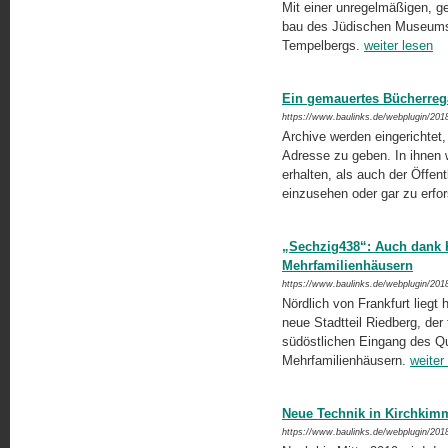
Mit einer unregelmäßigen, ge
bau des Jüdischen Museums
Tempelbergs.
weiter lesen
Ein gemauertes Bücherregal
https://www.baulinks.de/webplugin/201
Archive werden eingerichtet,
Adresse zu geben. In ihnen
erhalten, als auch der Öffent
einzusehen oder gar zu er­fo
„Sechzig438“: Auch dank K
Mehrfamilienhäusern
https://www.baulinks.de/webplugin/201
Nördlich von Frankfurt liegt 
neue Stadtteil Riedberg, der
südöstlichen Eingang des Qua
Mehrfamilienhäusern.
weiter
Neue Technik in Kirchkim
https://www.baulinks.de/webplugin/201