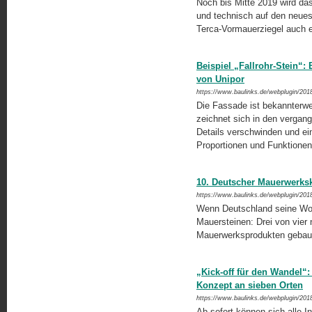
Noch bis Mitte 2019 wird d
und technisch auf den neues
Terca-Vormauerziegel auch 
Beispiel „Fallrohr-Stein“:
von Unipor
https://www.baulinks.de/webplugin/201
Die Fassade ist bekannterwe
zeichnet sich in den vergang
Details verschwinden und ein
Proportionen und Funktione
10. Deutscher Mauerwerks
https://www.baulinks.de/webplugin/201
Wenn Deutschland seine Woh
Mauersteinen: Drei von vie
Mauerwerksprodukten gebau
„Kick-off für den Wandel“
Konzept an sieben Orten
https://www.baulinks.de/webplugin/201
Ab sofort können sich alle Int