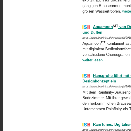
explizit auch für Badsanieru
gängigen Brausearmen montie
großen Wassertropfen.
weite
ATT
Aquamoon
von Do
und Düften
https://www.baulinks.de/webplugin/201
ATT
Aquamoon
kombiniert ästh
mit digitalem Bedienkomfort
verschiedene Choreografien 
weiter lesen
Hansgrohe führt mit
Designkonzept ein
https://www.baulinks.de/webplugin/201
Mit dem Rainfinity-Brausen
Badezimmer. Mit ihrer gewöl
den herkömmlichen Brausear
Unternehmen Rainfinity als 
RainTunes: Digitalis
https://www.baulinks.de/webplugin/201