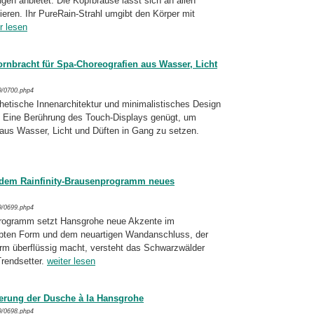
ngen anbietet: Die Kopfbrause lässt sich an allen
ren. Ihr PureRain-Strahl umgibt den Körper mit
r lesen
rnbracht für Spa-Choreografien aus Wasser, Licht
9/0700.php4
etische Innenarchitektur und mini­ma­lis­ti­sches Design
: Eine Berührung des Touch-Displays genügt, um
aus Wasser, Licht und Düften in Gang zu setzen.
 dem Rainfinity-Brausenprogramm neues
9/0699.php4
programm setzt Hansgrohe neue Akzente im
bten Form und dem neuartigen Wand­an­schluss, der
m überflüssig macht, versteht das Schwarzwälder
Trendsetter.
weiter lesen
ierung der Dusche à la Hansgrohe
9/0698.php4