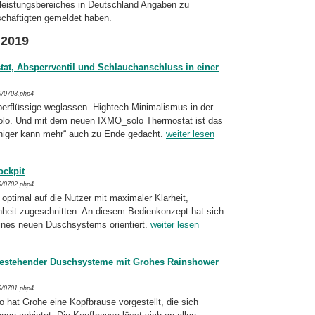
leistungsbereiches in Deutschland Angaben zu
häftigten gemeldet haben.
 2019
at, Absperrventil und Schlauchanschluss in einer
9/0703.php4
berflüssige weglassen. Hightech-
Mini­ma­lis­mus in der
lo. Und mit dem neuen IXMO_solo Thermostat ist das
iger kann mehr“ auch zu Ende gedacht.
weiter lesen
ockpit
9/0702.php4
 optimal auf die Nutzer mit maximaler Klarheit,
chheit zugeschnitten. An diesem Bedienkonzept hat sich
eines neuen Dusch­systems orientiert.
weiter lesen
bestehender Duschsysteme mit Grohes Rainshower
9/0701.php4
 hat Grohe eine Kopfbrause vorgestellt, die sich