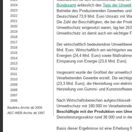
Bundesamt
anlässlich des
Tags der Umwelt
2024
2023
Betriebe des Produzierenden Gewerbes und de
2022
Deutschland 73,9 Mrd. Euro Umsatz mit War
2021
Die Zahl der Beschäftigten, die bei der Pro­
2020
Umweltschutz eingesetzt waren, lag bei 263
2019
Umweltschutz ist damit auch ein wichtiger F
2018
2017
Der wirtschaftlich bedeutendste Umweltber
2016
Mrd. Euro. Wirtschaftlich am wichtigsten w
2015
Energien (24,4 Mrd. Euro) sowie Maßnahmen
2014
Einsparung von Energie (23,6 Mrd. Euro).
2013
2012
Insgesamt wurde der Großteil der umwelts
2011
Verarbeitenden Gewerbe erzielt. Die wichti
2010
(23,3 Mrd. Euro), die Herstellung von elektr
2009
Herstellung von Gummi- und Kunststoffwaren
2008
2007
Nach Wirtschaftsbereichen aufgeschlüsselt 
2006
Umweltschutz mit 180.000 im Verarbeitende
Baulinks-Archiv ab 2000
Beschäftigte mit der Produktion von Umwel
AEC-WEB-Archiv ab 1997
Dienstleistungssektor rund 38 000 und in de
Basis dieser Ergebnisse ist eine Erhebung f