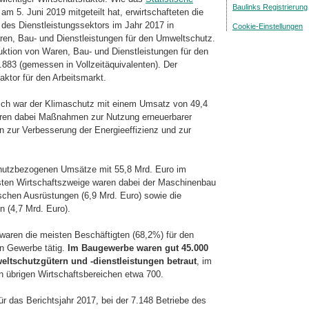
Baulinks Registrierung
am 5. Juni 2019 mitgeteilt hat, er­wirt­schafteten die
s Dienst­leis­tungs­sektors im Jahr 2017 in
Cookie-Einstellungen
en, Bau- und Dienst­leistungen für den Umweltschutz.
duk­tion von Waren, Bau- und Dienstleistungen für den
.883 (gemessen in Vollzeitäquivalenten). Der
aktor für den Arbeitsmarkt.
eich war der Klimaschutz mit einem Umsatz von 49,4
aren dabei Maßnahmen zur Nut­zung erneuerbarer
 zur Verbesserung der Energieeffizienz und zur
chutzbezogenen Umsätze mit 55,8 Mrd. Euro im
gsten Wirtschaftszweige waren dabei der Maschinenbau
ischen Aus­rüs­tungen (6,9 Mrd. Euro) sowie die
 (4,7 Mrd. Euro).
waren die meisten Beschäftigten (68,2%) für den
n Gewerbe tätig.
Im Bau­ge­wer­be waren gut 45.000
t­schutz­gü­tern und -dienstleistungen betraut
, im
n übrigen Wirtschaftsbereichen etwa 700.
ür das Berichtsjahr 2017, bei der 7.148 Betriebe des