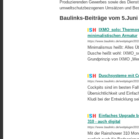
Produzierenden Gewerbes sowie des Dienst
umweltschutzbezogenen Umsätzen und Besc
Baulinks-Beiträge vom 5.Juni
IXMO_solo: Thermost
minimalistischen Armatur
https://www.baulinks.de/webplugin/201
Minimalismus heißt: Alles Ü
Dusche heißt wohl: IXMO_so
Grundprinzip von IXMO „Wen
Duschsysteme mit C
https://www.baulinks.de/webplugin/201
Cockpits sind im besten Fall
Übersichtlichkeit und Einfa
Kludi bei der Entwicklung s
Einfaches Upgrade 
310 - auch digital
https://www.baulinks.de/webplugin/201
Mit der Rainshower 310 Mono