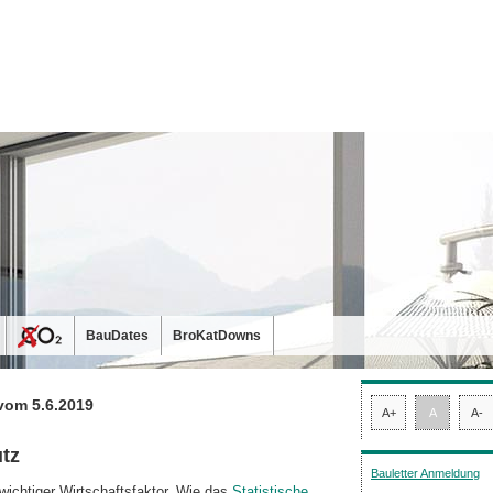
BauDates
BroKatDowns
vom 5.6.2019
A+
A
A-
tz
Bauletter Anmeldung
ichtiger Wirtschaftsfaktor. Wie das
Sta­tis­tische