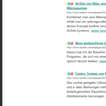
AirSite von Nibe: ei
Wärmepumpe
https://www.baulinks.de/webplugin/201
Kombiniert man eine Wärmepum
erhält man ein wirkungsvoll
dieses Konzept konkret umse
AirSite-Systems.
weiter les
Neue geräuschlose U
https://www.baulinks.de/webplugin/201
Aereco hat mit der Baureihe
Programm, die sich mit ein
optisch dezent bleiben.
weit
Centro: System von M
https://www.baulinks.de/webplugin/201
Das zentral geregelte Lüftun
und in allen Wohnungen mehr
bedarfsgerechtes Raumklima 
Abluftelemente beizutragen.