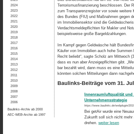
Terrorismusfinanzierung beschlossen. Der R
2024
2023
zum Transparenzregister vor sowie weiter
2022
des Bundes (FIU) und Maßnahmen gegen de
2021
im Immobiliensektor sind die Geld­wäscheris
2020
Verdachtsmeldepflichten für Makler und Nota
2019
beispielsweise große Bargeldzahlungen.
2018
2017
Im Kampf gegen Geldwäsche hält Bundesfina
2016
Käufer von Immobilien auch hohe Summen ba
2015
Recht beliebt“, sagte Scholz am Mittwoch (3
2014
dass es nun aber Anzeigepflichten gibt. „We
2013
bar bezahlt wird, dann muss es eine Mittei
2012
könnten solchen Mitteilungen dann nachgeh
2011
2010
Baulinks-Beiträge vom 31. Jul
2009
2008
Innenraumluftqualität und 
2007
Unternehmensstrategie
2006
https://www.baulinks.de/webplugin/201
Baulinks-Archiv ab 2000
Bei getAir wurde eine Neuaus
AEC-WEB-Archiv ab 1997
Zukunft soll sich nicht mehr a
drehen.
weiter lesen