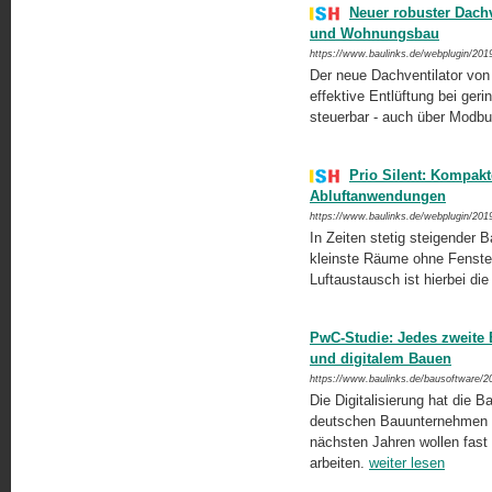
Neuer robuster Dachv
und Wohnungsbau
https://www.baulinks.de/webplugin/201
Der neue Dachventilator von
effektive Entlüftung bei geri
steuerbar - auch über Modb
Prio Silent: Kompakt
Abluftanwendungen
https://www.baulinks.de/webplugin/201
In Zeiten stetig steigender
kleinste Räume ohne Fenster
Luftaustausch ist hierbei di
PwC-Studie: Jedes zweite
und digitalem Bauen
https://www.baulinks.de/bausoftware/2
Die Digitalisierung hat die Ba
deutschen Bauunternehmen (
nächsten Jahren wollen fast
arbeiten.
weiter lesen