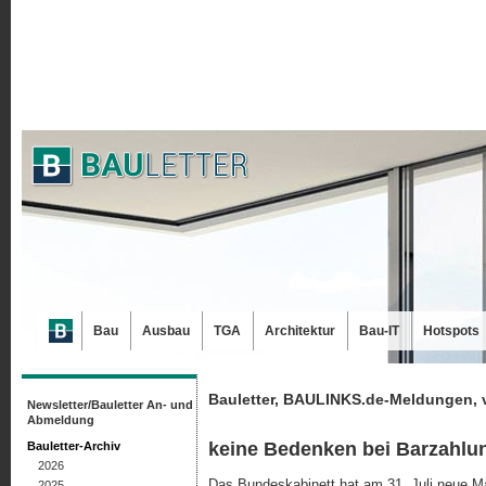
Bau
Ausbau
TGA
Architektur
Bau-IT
Hotspots
Bauletter, BAULINKS.de-Meldungen, 
Newsletter/Bauletter An- und
Abmeldung
keine Bedenken bei Barzahlu
Bauletter-Archiv
2026
Das Bundeskabinett hat am 31. Juli neue 
2025