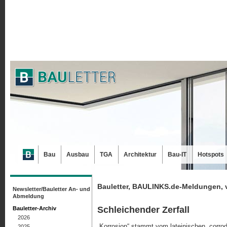
Bau
Ausbau
TGA
Architektur
Bau-IT
Hotspots
Bauletter, BAULINKS.de-Meldungen, 
Newsletter/Bauletter An- und
Abmeldung
Schleichender Zerfall
Bauletter-Archiv
2026
„Korrosion“ stammt vom lateinischen „corrod
2025