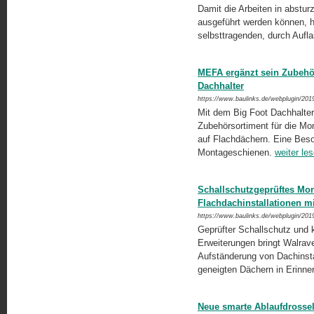
Damit die Arbeiten in abstur
ausgeführt werden können, ha
selbsttragenden, durch Aufla
MEFA ergänzt sein Zubehö
Dachhalter
https://www.baulinks.de/webplugin/201
Mit dem Big Foot Dachhalter
Zubehörsortiment für die Mon
auf Flachdächern. Eine Beso
Montageschienen.
weiter le
Schallschutzgeprüftes Mo
Flachdachinstallationen m
https://www.baulinks.de/webplugin/201
Geprüfter Schallschutz und k
Erweiterungen bringt Walra
Aufständerung von Dachinsta
geneigten Dächern in Erinne
Neue smarte Ablaufdrossel