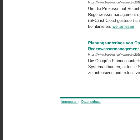
https://www.baulinks.de/webplugin/201
Um die Prozesse auf Retenti
Regenwassermanagement dyna
(SFC) ist Cloud-gesteuert und
kombinieren.
weiter lesen
Planungsunterlage von Op
Regenwassermanagement
https://www.baulinks.de/webplugin/201
Die Optigrün Planungsunterl
Systemaufbauten, aktuelle S
zur intensiven und extensiv
Impressum
|
Datenschutz