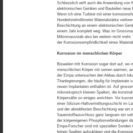
Schliesslich wirft auch die Anwendung von fun
elektronischen Geräten und Bauteilen neue K
Wenn ich eine Turbine mit einer korrosionsf
Hundertstelmillimeter Materialstärke verlore
Beschichtung an einem elektronischen Gerät,
einem Jahr komplett weg. Was im Grossmass
Mikromassstab also bei weitem nicht mehr. 
der Korro­sions­em­pfind­lich­keit eines Material
Korrosion im menschlichen Körper
Bisweilen tritt Korrosion sogar dort auf, w
menschlichen Körper mit seinen warmen, an
der Empa untersuchen den Abbau durch lokal
Titanlegierungen, die häufig für Implantate 
neuen Implantaten enthalten ist. Auf grosse
mikroskopisch kleinen Spalten, die kon­stru
Körpersäfte so einiges anrichten. Vor kur
einer Silizium-Haft­ver­mitt­lungs­schicht i
und der abriebfesten Beschichtung war ein 
Sauerstoffausschluss ganz langsam ein seh
der körpereigenen Phosphorverbindungen die S
Empa-Forscher sind mit speziellen Sonden i
feinen Spalten aufzuklären und die Korrosi