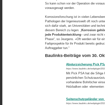
So kann schon vor der Operation die voraus
vorausgesagt werden.
Korrosionsforschung ist in vielen Lebensber
Pathologen der Ingenieurswelt oft noch unt
sich dafür stark, an Universitäten und tec
diesem Bereich zu legen. „
Korrosion gehör
jede Produktentwicklung
– und zwar nicht 
Phase“, so Jeurgens. «Oft werden wir für ei
Farbprospekte für ihr Produkt bereits gedruc
Auftraggeber tun.“
Baulinks-Beiträge vom 30. Ok
Absturzsicherung Pick PSA
https://www.baulinks.de/webplugin/201
Mit Pick PSA hat die Sihg
persönlichen Schutzausrüstu
vorhandene Bohrlöcher einset
Holzbalken oder -elementen m
Seitenschutzgeländer von 
https://www.baulinks.de/webplugin/201