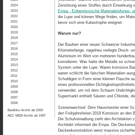
Zerstörung eines Stoffes durch Einwirkung
2024
2023
Empa - Eidgenössische Materialprüfungs- u
2022
die Lupe und können Wege finden, um Materi
2021
bevor sich eine Katastrophe ereignet.
2020
2019
Warum nur?
2018
2017
Der Bauherr einer neuen Schweizer Industri
2016
Kilometerlange, nagelneu verlegte Druck- und
2015
Aluminium im Wert von mehreren hundertta
2014
korrodieren. Was hatte die Metalle so schn
2013
System unter die Lupe: Waren korrosive Bau
2012
waren schlicht die falschen Materialien aus
2011
Schuldigen in Form einer kleinen Flasche a
2010
eines professionellen Dichtigkeitsprüfmitte
2009
verwendet, um mit dem Schaum Undichtigkei
2008
Supermarkt enthielt Säuren und Chloride, die
2007
2006
Szenenwechsel: Dem Hausmeister einer Schule
Baulinks-Archiv ab 2000
den Frühjahrsferien 2019 Korrosion an den Be
AEC-WEB-Archiv ab 1997
Die Schulverwaltung zieht den Architekten zu
Architekt informiert die Empa. Die Decken­ve
Deckenkonstruktion weist massive sicherhei