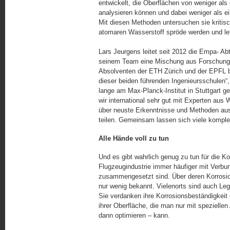
entwickelt, die Oberflächen von weniger als
analysieren können und dabei weniger als ei
Mit diesen Methoden untersuchen sie kritis
atomaren Wasserstoff spröde werden und let
Lars Jeurgens leitet seit 2012 die Empa- Ab
seinem Team eine Mischung aus Forschung u
Absolventen der ETH Zürich und der EPFL 
dieser beiden führenden Ingenieursschulen“,
lange am Max-Planck-Institut in Stuttgart g
wir international sehr gut mit Experten aus
über neuste Erkenntnisse und Methoden aus. 
teilen. Gemeinsam lassen sich viele komplex
Alle Hände voll zu tun
Und es gibt wahrlich genug zu tun für die Ko
Flugzeugindustrie immer häufiger mit Verbun
zusammengesetzt sind. Über deren Kor­ro­sio
nur wenig bekannt. Vielenorts sind auch Le
Sie verdanken ihre Korrosionsbeständigkeit
ihrer Oberfläche, die man nur mit speziell
dann optimieren – kann.