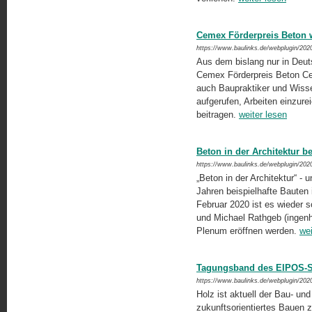
Cemex Förderpreis Beton w
https://www.baulinks.de/webplugin/202
Aus dem bislang nur in Deu
Cemex Förderpreis Beton Cent
auch Baupraktiker und Wisse
aufgerufen, Arbeiten einzurei
beitragen.
weiter lesen
Beton in der Architektur b
https://www.baulinks.de/webplugin/202
„Beton in der Architektur“ - 
Jahren beispielhafte Baute
Februar 2020 ist es wieder 
und Michael Rathgeb (ingenh
Plenum eröffnen werden.
wei
Tagungsband des EIPOS-Sa
https://www.baulinks.de/webplugin/202
Holz ist aktuell der Bau- un
zukunftsorientiertes Bauen z