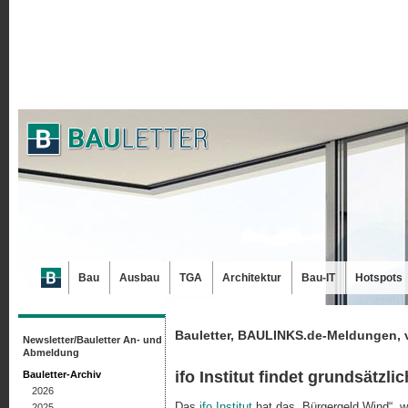
Bau
Ausbau
TGA
Architektur
Bau-IT
Hotspots
Bauletter, BAULINKS.de-Meldungen, 
Newsletter/Bauletter An- und
Abmeldung
ifo Institut findet grundsätzl
Bauletter-Archiv
2026
Das
ifo Institut
hat das „Bürgergeld Wind“, w
2025