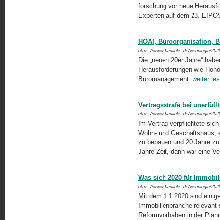
forschung vor neue Herausfor
Experten auf dem 23. EIPOS-S
HOAI, Büroorganisation, B
https://www.baulinks.de/webplugin/202
Die „neuen 20er Jahre“ habe
Herausforderungen wie Honora
Büromanagement.
weiter le
Vertragsstrafe bei unerfül
https://www.baulinks.de/webplugin/202
Im Vertrag verpflichtete sic
Wohn- und Geschäftshaus, ei
zu bebauen und 20 Jahre zu 
Jahre Zeit, dann war eine Ver
Was sich 2020 für Immobil
https://www.baulinks.de/webplugin/202
Mit dem 1.1.2020 sind einige
Immobilienbranche relevant s
Reformvorhaben in der Planun