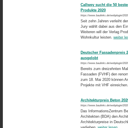
Callwey sucht die 50 best
Produkte 2020
https://www.baulinks.de/webplugin/202
Seit zehn Jahren verleiht de
Jury wählt dabei aus den Ein
Weiteren will der Verlag Pro
Wohnkultur leisten.
weiter l
Deutscher Fassadenpreis 2
ausgelobt
https://www.baulinks.de/webplugin/202
Bereits zum dreizehnten Mal 
Fassaden (FVHF) den renommi
zum 18. Mai 2020 können Ar
Projekte mit VHF einreichen
Architekturpreis Beton 202
https://www.baulinks.de/webplugin/202
Das InformationsZentrum Bet
Architekten (BDA) den Archit
Architekturpreise in Deutsch
verliehen.
weiter lesen