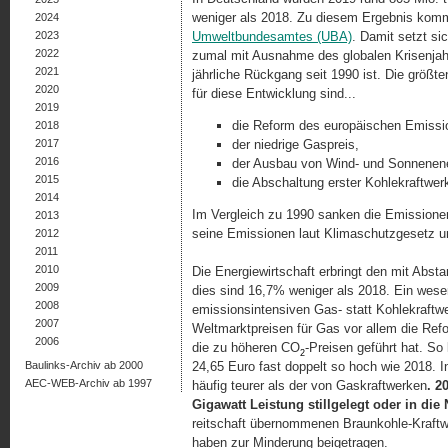
weniger als 2018. Zu diesem Ergebnis kommt 
2024
2023
Umweltbundesamtes (UBA)
. Damit setzt sic
2022
zumal mit Ausnahme des globalen Krisenjah
2021
jährliche Rückgang seit 1990 ist. Die größte
2020
für diese Entwicklung sind...
2019
die Reform des europäischen Emissi
2018
2017
der niedrige Gaspreis,
2016
der Ausbau von Wind- und Sonnenene
2015
die Abschaltung erster Kohlekraftwer
2014
Im Vergleich zu 1990 sanken die Emissione
2013
seine Emissionen laut Klimaschutzgesetz 
2012
2011
2010
Die Energiewirtschaft erbringt den mit Abst
2009
dies sind 16,7% weniger als 2018. Ein wesen
2008
emissionsintensiven Gas- statt Kohlekraftw
2007
Weltmarktpreisen für Gas vor allem die Ref
2006
die zu höheren CO
-Preisen geführt hat. So 
2
Baulinks-Archiv ab 2000
24,65 Euro fast doppelt so hoch wie 2018. I
AEC-WEB-Archiv ab 1997
häufig teurer als der von Gas­kraft­wer­ken
. 2
Gigawatt Leistung stillgelegt oder in die 
reit­schaft übernommenen Braunkohle-Kraft
haben zur Minderung beigetragen.