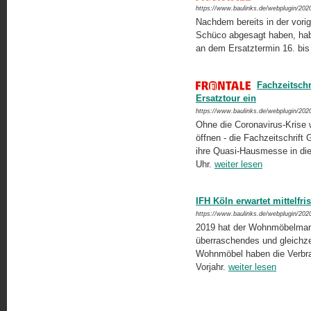
https://www.baulinks.de/webplugin/202
Nachdem bereits in der vori
Schüco abgesagt haben, hab
an dem Ersatztermin 16. bis
Fachzeitschr
Ersatztour ein
https://www.baulinks.de/webplugin/202
Ohne die Coronavirus-Krise 
öffnen - die Fachzeitschrift 
ihre Quasi-Hausmesse in di
Uhr.
weiter lesen
IFH Köln erwartet mittelf
https://www.baulinks.de/webplugin/202
2019 hat der Wohnmöbelmarkt
überraschendes und gleichzei
Wohnmöbel haben die Verbra
Vorjahr.
weiter lesen