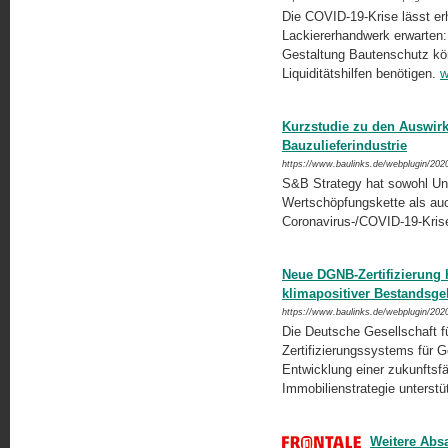
Die COVID-19-Krise lässt e
Lackiererhandwerk erwarten
Gestaltung Bautenschutz kön
Liquiditätshilfen benötigen.
w
Kurzstudie zu den Auswirk
Bauzulieferindustrie
https://www.baulinks.de/webplugin/202
S&B Strategy hat sowohl Un
Wertschöpfungskette als au
Coronavirus-/COVID-19-Kris
Neue DGNB-Zertifizierung h
klimapositiver Bestandsg
https://www.baulinks.de/webplugin/202
Die Deutsche Gesellschaft f
Zertifizierungssystems für Ge
Entwicklung einer zukunftsfä
Immobilienstrategie unterst
Weitere Abs