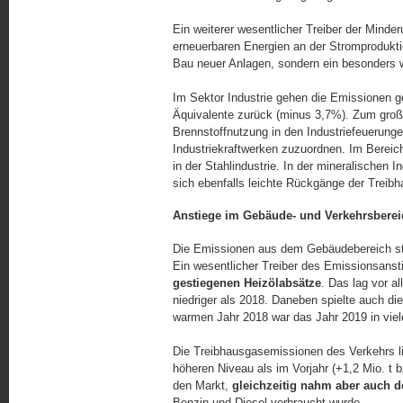
Ein weiterer wesentlicher Treiber der Minder
erneuerbaren Energien an der Stromproduktion
Bau neuer Anlagen, sondern ein besonders 
Im Sektor Industrie gehen die Emissionen 
Äquivalente zurück (minus 3,7%). Zum große
Brennstoffnutzung in den Industriefeuerung
Industriekraftwerken zuzuordnen. Im Bereic
in der Stahlindustrie. In der mineralischen 
sich ebenfalls leichte Rück­gänge der Trei
Anstiege im Gebäude- und Verkehrsberei
Die Emissionen aus dem Gebäudebereich sti
Ein wesentlicher Treiber des Emissionsanst
gestiegenen Heizölabsätze
. Das lag vor a
niedriger als 2018. Daneben spielte auch d
warmen Jahr 2018 war das Jahr 2019 in viel
Die Treibhausgasemissionen des Verkehrs l
höheren Niveau als im Vorjahr (+1,2 Mio. t
den Markt,
gleichzeitig nahm aber auch d
Benzin und Diesel verbraucht wurde.