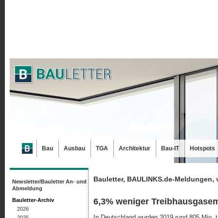
Bau
Ausbau
TGA
Architektur
Bau-IT
Hotspots
Bauletter, BAULINKS.de-Meldungen, 
Newsletter/Bauletter An- und
Abmeldung
6,3% weniger Treibhausgasem
Bauletter-Archiv
2026
In Deutschland wurden 2019 rund 805 Mio. t 
2025