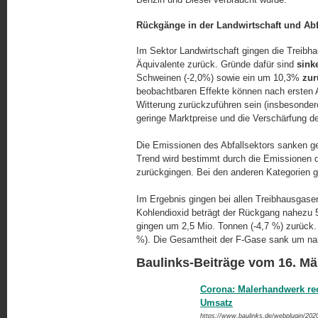
Rückgänge in der Landwirtschaft und Abf
Im Sektor Landwirtschaft gingen die Treib
Äquivalente zurück. Gründe dafür sind
sink
Schweinen (-2,0%) sowie ein um 10,3%
zurü
beobachtbaren Effekte können nach ersten 
Witterung zurückzuführen sein (insbeson­dere
geringe Marktpreise und die Ver­schär­fung 
Die Emissionen des Abfallsektors sanken g
Trend wird bestimmt durch die Emissionen d
zurückgingen. Bei den anderen Kategorien gi
Im Ergebnis gingen bei allen Treibhausgas
Kohlendioxid beträgt der Rückgang nahezu 
gingen um 2,5 Mio. Tonnen (-4,7 %) zurück.
%). Die Gesamtheit der F-Gase sank um na
Baulinks-Beiträge vom 16. Mä
Corona: Malerhandwerk re
Umsatz
https://www.baulinks.de/webplugin/202