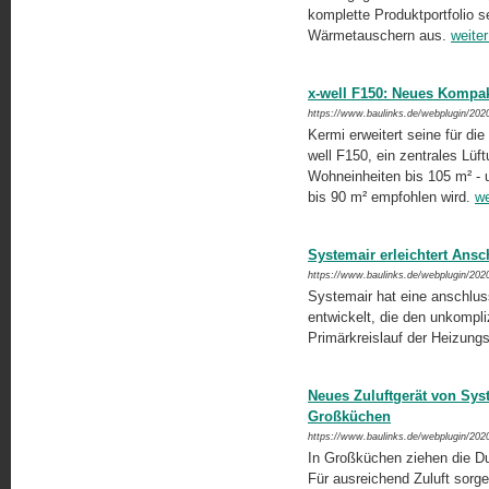
komplette Produktportfolio se
Wärmetauschern aus.
weiter
x-well F150: Neues Kompak
https://www.baulinks.de/webplugin/202
Kermi erweitert seine für di
well F150, ein zentrales Lüft
Wohneinheiten bis 105 m² - 
bis 90 m² empfohlen wird.
we
Systemair erleichtert Ans
https://www.baulinks.de/webplugin/202
Systemair hat eine anschluss
entwickelt, die den unkompliz
Primärkreislauf der Heizung
Neues Zuluftgerät von Sys
Großküchen
https://www.baulinks.de/webplugin/202
In Großküchen ziehen die D
Für ausreichend Zuluft sorge