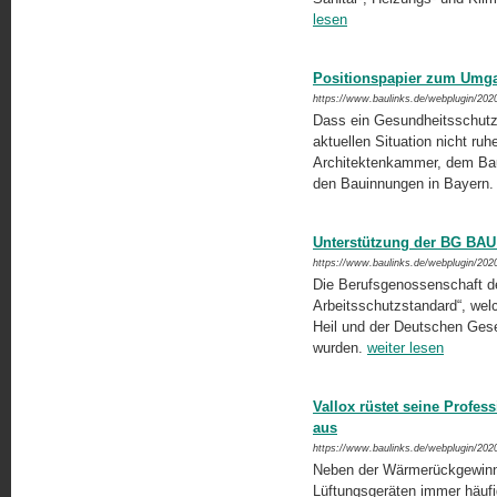
lesen
Positionspapier zum Umgan
https://www.baulinks.de/webplugin/202
Dass ein Gesundheitsschutz Vo
aktuellen Situation nicht ruh
Architektenkammer, dem Bau
den Bauinnungen in Bayern
Unterstützung der BG BAU 
https://www.baulinks.de/webplugin/202
Die Berufsgenossenschaft d
Arbeitsschutzstandard“, welc
Heil und der Deutschen Geset
wurden.
weiter lesen
Vallox rüstet seine Profes
aus
https://www.baulinks.de/webplugin/202
Neben der Wärmerückgewinnun
Lüftungsgeräten immer häufi