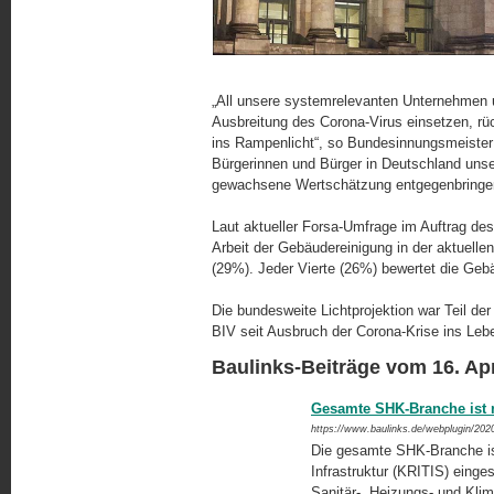
„All unsere systemrelevanten Unternehmen und
Ausbreitung des Corona-Virus einsetzen, r
ins Rampenlicht“, so Bundesinnungsmeister 
Bürgerinnen und Bürger in Deutschland uns
gewachsene Wertschätzung entgegenbringe
Laut aktueller Forsa-Umfrage im Auftrag de
Arbeit der Gebäudereinigung in der aktuellen
(29%). Jeder Vierte (26%) bewertet die Gebä
Die bundesweite Lichtprojektion war Teil de
BIV seit Ausbruch der Corona-Krise ins Lebe
Baulinks-Beiträge vom 16. Apr
Gesamte SHK-Branche ist nu
https://www.baulinks.de/webplugin/202
Die gesamte SHK-Branche ist 
Infrastruktur (KRITIS) einge
Sanitär-, Heizungs- und Klim