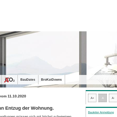
BauDates
BroKatDowns
vom 11.10.2020
A+
A
A-
ann Entzug der Wohnung.
Bauletter Anmeldung
altungen müssen sich mit höchst schwie­rigen