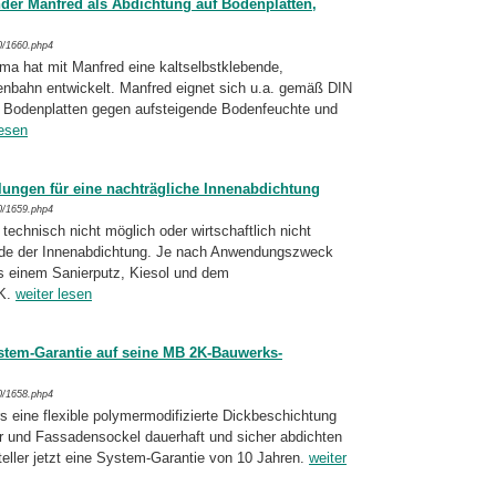
der Manfred als Abdichtung auf Bodenplatten,
0/1660.php4
 hat mit Manfred eine kalt­selbst­kle­ben­de,
nbahn entwickelt. Manfred eignet sich u.a. gemäß DIN
f Bodenplatten gegen auf­stei­gende Bodenfeuchte und
lesen
ngen für eine nachträgliche Innenabdichtung
0/1659.php4
echnisch nicht möglich oder wirtschaftlich nicht
unde der Innenabdichtung. Je nach An­wen­dungszweck
s einem Sanierputz, Kiesol und dem
2K.
weiter lesen
stem-Garantie auf seine MB 2K-Bauwerks­
0/1658.php4
ine flexible polymermodifizierte Dick­be­schich­tung
r und Fassadensockel dauerhaft und sicher abdichten
teller jetzt eine Sys­tem-Garantie von 10 Jahren.
weiter