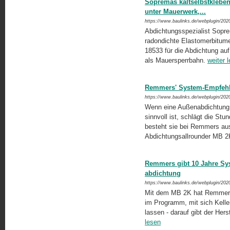
Sopremas kaltselbstkleben
unter Mauerwerk,...
https://www.baulinks.de/webplugin/202
Abdichtungsspezialist Soprema
radondichte Elastomerbitume
18533 für die Abdichtung au
als Mauersperrbahn.
weiter 
Remmers' System-Empfehlu
https://www.baulinks.de/webplugin/202
Wenn eine Außenabdichtung t
sinnvoll ist, schlägt die St
besteht sie bei Remmers au
Abdichtungsallrounder MB 
Remmers gibt 10 Jahre Sy
abdichtung
https://www.baulinks.de/webplugin/202
Mit dem MB 2K hat Remmers e
im Programm, mit sich Kelle
lassen - darauf gibt der Hers
lesen