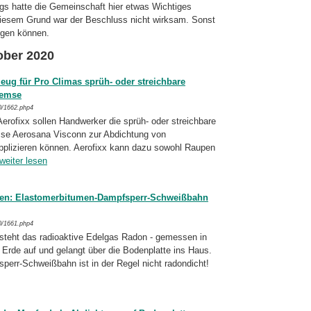
gs hatte die Gemeinschaft hier etwas Wichtiges
iesem Grund war der Beschluss nicht wirksam. Sonst
ngen können.
ober 2020
eug für Pro Climas sprüh- oder streichbare
remse
0/1662.php4
erofixx sollen Handwerker die sprüh- oder streichbare
e Aerosana Visconn zur Ab­dich­tung von
applizieren können. Aerofixx kann dazu sowohl Raupen
weiter lesen
ten: Elastomerbitumen-Dampfsperr-Schweißbahn
0/1661.php4
steht das radioaktive Edelgas Radon - ge­mes­sen in
 Erde auf und gelangt über die Bodenplatte ins Haus.
perr-Schweißbahn ist in der Regel nicht radondicht!