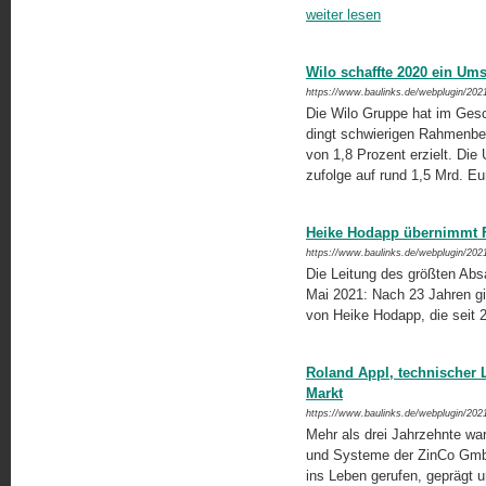
weiter lesen
Wilo schaffte 2020 ein Um
https://www.baulinks.de/webplugin/202
Die Wilo Gruppe hat im Gesch
dingt schwierigen Rahmenb
von 1,8 Prozent erzielt. Di
zufolge auf rund 1,5 Mrd. E
Heike Hodapp übernimmt F
https://www.baulinks.de/webplugin/202
Die Leitung des größten Abs
Mai 2021: Nach 23 Jahren gi
von Heike Hodapp, die seit 2
Roland Appl, technischer 
Markt
https://www.baulinks.de/webplugin/202
Mehr als drei Jahrzehnte war 
und Systeme der ZinCo GmbH
ins Leben gerufen, geprägt un