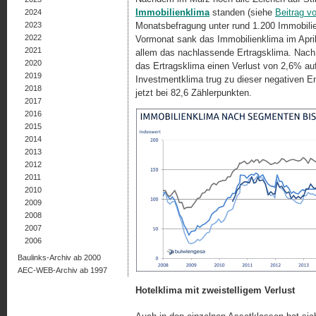
Immobilienklima
standen (siehe
Beitrag v
2024
2023
Monatsbefragung unter rund 1.200 Immobili
2022
Vormonat sank das Immobilienklima im April
2021
allem das nachlassende Ertragsklima. Nach 
2020
das Ertragsklima einen Verlust von 2,6% a
2019
Investmentklima trug zu dieser negativen 
2018
jetzt bei 82,6 Zählerpunkten.
2017
2016
2015
2014
2013
2012
2011
2010
2009
2008
2007
2006
Baulinks-Archiv ab 2000
AEC-WEB-Archiv ab 1997
Hotelklima mit zweistelligem Verlust