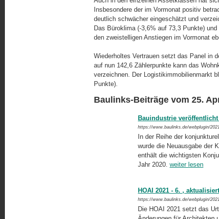
Auch in den einzelnen Assetklassen hat sic
Insbesondere der im Vormonat positiv betra
deutlich schwächer eingeschätzt und verze
Das Büroklima (-3,6% auf 73,3 Punkte) und
den zweistelligen Anstiegen im Vormonat eb
Wiederholtes Vertrauen setzt das Panel in
auf nun 142,6 Zählerpunkte kann das Wohnk
verzeichnen. Der Logistikimmobilienmarkt bl
Punkte).
Baulinks-Beiträge vom 25. Apr
Bauindustrie veröffentlich
https://www.baulinks.de/webplugin/202
In der Reihe der konjunkture
wurde die Neuausgabe der Ka
enthält die wichtigsten Kon
Jahr 2020.
weiter lesen
HOAI 2021 - 6. , aktualisier
https://www.baulinks.de/webplugin/202
Die HOAI 2021 setzt das Urt
Änderungen für Architekten un