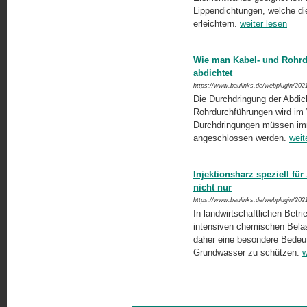
Lippendichtungen, welche di
erleichtern.
weiter lesen
Wie man Kabel- und Rohrd
abdichtet
https://www.baulinks.de/webplugin/202
Die Durchdringung der Abdic
Rohrdurchführungen wird im 
Durchdringungen müssen imme
angeschlossen werden.
weit
Injektionsharz speziell fü
nicht nur
https://www.baulinks.de/webplugin/202
In landwirtschaftlichen Betri
intensiven chemischen Belas
daher eine besondere Bedeu
Grundwasser zu schützen.
w