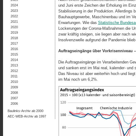
und Juni erste Zeichen der Erholung im Ei
2024
2023
Stabilisierung in der Produktion. Allerdings
2022
Bauhauptgewerbe, Maschinenbau und im Ver
2021
Erwartungen. Wie das
Statistische Bundes
2020
Lockerungen der Corona-Maßnahmen die Ums
2019
zwar kräftig steigen, sie liegen aber nach w
2018
Insolvenzwelle aufgrund der Pandemie blieb
2017
2016
Auftragseingänge über Vorkrisenniveau 
2015
2014
Die Auftragseingänge im Verarbeitenden Gewe
2013
und sanken erst im Mai real, kalender- un
2012
Das Niveau ist aber weiterhin hoch und lieg
2011
im Mai noch um 6,2%.
2010
2009
2008
2007
2006
Baulinks-Archiv ab 2000
AEC-WEB-Archiv ab 1997