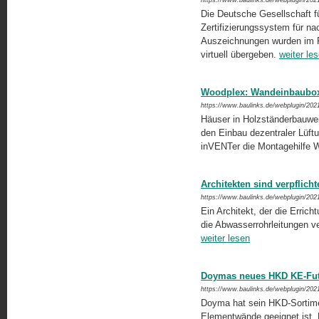
https://www.baulinks.de/webplugin/202
Die Deutsche Gesellschaft 
Zertifizierungssystem für na
Auszeichnungen wurden im R
virtuell übergeben.
weiter le
Woodplex: Wandeinbaubox 
https://www.baulinks.de/webplugin/202
Häuser in Holzständerbauweis
den Einbau dezentraler Lüftu
inVENTer die Montagehilfe W
Architekten sind verpflic
https://www.baulinks.de/webplugin/202
Ein Architekt, der die Erric
die Abwasserrohrleitungen ver
weiter lesen
Doymas neues HKD KE-Fut
https://www.baulinks.de/webplugin/202
Doyma hat sein HKD-Sortimen
Elementwände geeignet ist. 