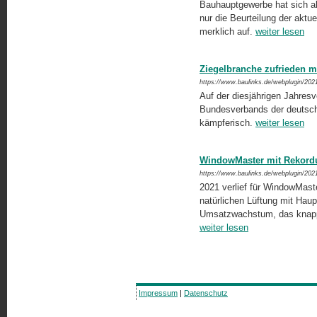
Bauhauptgewerbe hat sich al
nur die Beurteilung der aktu
merklich auf.
weiter lesen
Ziegelbranche zufrieden m
https://www.baulinks.de/webplugin/202
Auf der diesjährigen Jahres
Bundesverbands der deutsche
kämpferisch.
weiter lesen
WindowMaster mit Rekordu
https://www.baulinks.de/webplugin/202
2021 verlief für WindowMaste
natürlichen Lüftung mit Haupt
Umsatzwachstum, das knapp 
weiter lesen
Impressum
|
Datenschutz