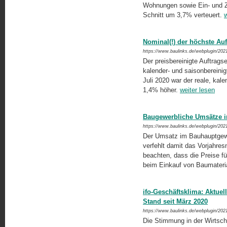
Wohnungen sowie Ein- und Z
Schnitt um 3,7% verteuert.
w
Nominal(!) der höchste Au
https://www.baulinks.de/webplugin/202
Der preisbereinigte Auftrag
kalender- und saisonbereinig
Juli 2020 war der reale, kale
1,4% höher.
weiter lesen
Baugewerbliche Umsätze im
https://www.baulinks.de/webplugin/202
Der Umsatz im Bauhauptgewer
verfehlt damit das Vorjahres
beachten, dass die Preise fü
beim Einkauf von Baumateri
ifo-Geschäftsklima: Aktue
Stand seit März 2020
https://www.baulinks.de/webplugin/202
Die Stimmung in der Wirtsch