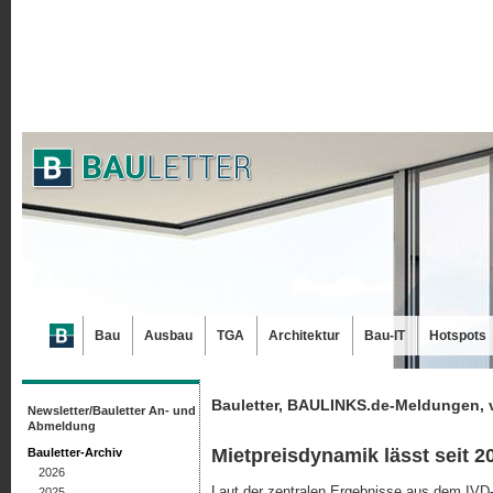
Bau
Ausbau
TGA
Architektur
Bau-IT
Hotspots
Bauletter, BAULINKS.de-Meldungen, 
Newsletter/Bauletter An- und
Abmeldung
Mietpreisdynamik lässt seit 2
Bauletter-Archiv
2026
Laut der zentralen Ergebnisse aus dem IVD
2025