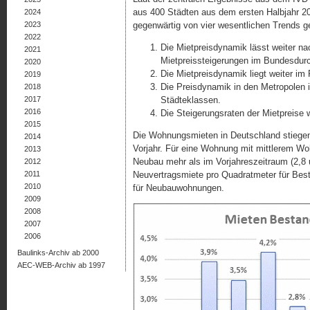
aus 400 Städten aus dem ersten Halbjahr 2
2024
2023
gegenwärtig von vier wesentlichen Trends g
2022
Die Mietpreisdynamik lässt weiter nach
2021
Mietpreissteigerungen im Bundesdurch
2020
Die Mietpreisdynamik liegt weiter im 
2019
Die Preisdynamik in den Metropolen i
2018
2017
Städteklassen.
2016
Die Steigerungsraten der Mietpreise 
2015
Die Wohnungsmieten in Deutschland stiegen 
2014
Vorjahr. Für eine Wohnung mit mittlerem W
2013
Neubau mehr als im Vorjahreszeitraum (2,8 
2012
2011
Neuvertragsmiete pro Quadratmeter für Bes
2010
für Neubauwohnungen.
2009
2008
2007
2006
Baulinks-Archiv ab 2000
AEC-WEB-Archiv ab 1997