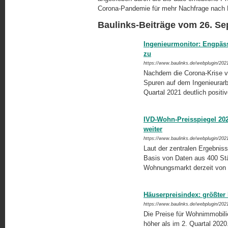
Corona-Pandemie für mehr Nachfrage nach M
Baulinks-Beiträge vom 26. S
Ingenieurmonitor: Engpäs
zu
https://www.baulinks.de/webplugin/202
Nachdem die Corona-Krise vo
Spuren auf dem Ingenieurarbe
Quartal 2021 deutlich positi
IVD-Wohn-Preisspiegel 20
weiter
https://www.baulinks.de/webplugin/202
Laut der zentralen Ergebni
Basis von Daten aus 400 Stä
Wohnungsmarkt derzeit von 
Häuserpreisindex: größter 
https://www.baulinks.de/webplugin/202
Die Preise für Wohnimmobilie
höher als im 2. Quartal 2020.