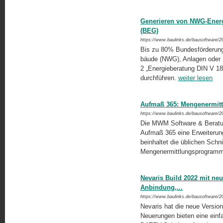
Generieren von NWG-Energ
(BEG)
https://www.baulinks.de/bausoftware/2
Bis zu 80% Bundesförderung e
bäude (NWG), Anlagen oder 
2 „Energieberatung DIN V 185
durchführen.
weiter lesen
Aufmaß 365: Mengenermitt
https://www.baulinks.de/bausoftware/2
Die MWM Software & Beratu
Aufmaß 365 eine Erweiterun
beinhaltet die üblichen Schni
Mengenermittlungsprogram
Nevaris Build 2022 mit ne
Anbindung,...
https://www.baulinks.de/bausoftware/2
Nevaris hat die neue Version 
Neuerungen bieten eine ein