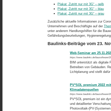
Plakat „Zutritt nur mit 3G“ – gelb
Plakat „Zutritt nur mit 3G“ – blau
Plakat „Zutritt nur mit 3G“ – grau
Zusätzliche aktuelle Informationen zur Cor
Unternehmen und Beschäftigte auf der
Them
unter anderem Handlungshilfen für die Bauwi
Gefährdungsbeurteilungen, Hygieneregelung
Baulinks-Beiträge vom 23. N
Web-Seminar am 25.11.202
https://www.baulinks.de/bausoftware/2
BIM unterstützt als digital
Betreiben von Gebäuden. Reg
Lichtplanung und stellt dafü
PV*SOL premium 2022 mit 
Klimadatenquellen
https://www.baulinks.de/bausoftware/2
PV*SOL premium ist ein dyn
und detaillierter Verschattu
Photovoltaik-(PV-)Systemen