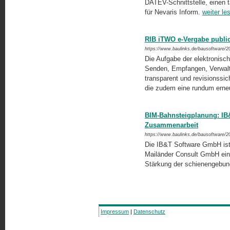
DATEV-Schnittstelle, einen t
für Nevaris Inform.
weiter le
RIB iTWO e-Vergabe public
https://www.baulinks.de/bausoftware/2
Die Aufgabe der elektronisc
Senden, Empfangen, Verwalt
transparent und revisionssic
die zudem eine rundum erneu
BIM-Bahnsteigplanung: IB&
Zusammenarbeit
https://www.baulinks.de/bausoftware/2
Die IB&T Software GmbH ist 
Mailänder Consult GmbH eing
Stärkung der schienengebunden
Impressum
|
Datenschutz