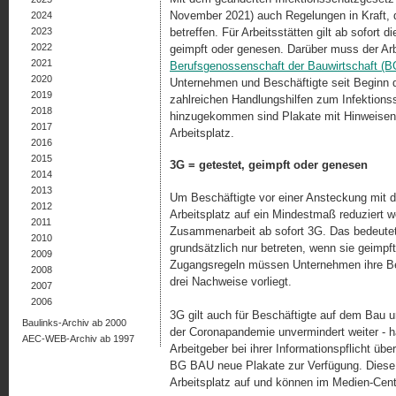
November 2021) auch Regelungen in Kraft, d
2024
2023
betreffen. Für Arbeitsstätten gilt ab sofort d
2022
geimpft oder genesen. Darüber muss der Arb
2021
Berufsgenossenschaft der Bauwirtschaft (
2020
Unternehmen und Beschäftigte seit Beginn 
2019
zahlreichen Handlungshilfen zum Infektions
2018
hinzugekommen sind Plakate mit Hinweisen 
2017
Arbeitsplatz.
2016
2015
3G = getestet, geimpft oder genesen
2014
2013
Um Beschäftigte vor einer Ansteckung mit 
2012
Arbeitsplatz auf ein Mindestmaß reduziert we
2011
Zusammenarbeit ab sofort 3G. Das bedeutet:
2010
grundsätzlich nur betreten, wenn sie geimpf
2009
Zugangsregeln müssen Unternehmen ihre Besc
2008
drei Nachweise vorliegt.
2007
2006
3G gilt auch für Beschäftigte auf dem Bau u
Baulinks-Archiv ab 2000
der Coronapandemie unvermindert weiter - 
AEC-WEB-Archiv ab 1997
Arbeitgeber bei ihrer Informationspflicht übe
BG BAU neue Plakate zur Verfügung. Diese
Arbeitsplatz auf und können im Medien-Cen