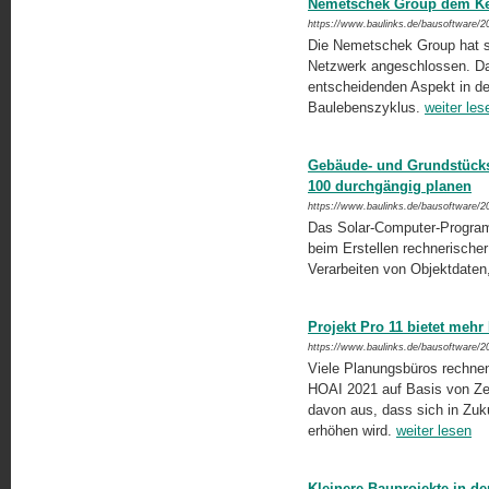
Nemetschek Group dem Ken
https://www.baulinks.de/bausoftware/2
Die Nemetschek Group hat 
Netzwerk angeschlossen. Da
entscheidenden Aspekt in de
Baulebenszyklus.
weiter les
Gebäude- und Grundstücks
100 durchgängig planen
https://www.baulinks.de/bausoftware/2
Das Solar-Computer-Programm
beim Erstellen rechnerische
Verarbeiten von Objektdaten,
Projekt Pro 11 bietet mehr
https://www.baulinks.de/bausoftware/2
Viele Planungsbüros rechnen 
HOAI 2021 auf Basis von Ze
davon aus, dass sich in Zukun
erhöhen wird.
weiter lesen
Kleinere Bauprojekte in d