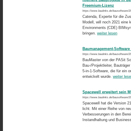
Freemium-Lizenz
https://www.baulinks.de/bausoftware/2
Catenda, Experte für die Zu
Modell, will noch 2021 eine 
Environments (CDE) BIMsync
bringen.
weiter lesen
Baumanagement-Software B
https://www.baulinks.de/bausoftware/2
BauMaster von der PASit Soft
Bau-/Projektleiter, Bauträg
5-in-1-Software, die für ein o
entwickelt wurde.
weiter les
Spacewell erweitert sein
https://www.baulinks.de/bausoftware/2
Spacewell hat die Version 2
licht. Mit einer Reihe von n
Verbesserungen in den Bereic
Instandhaltung und Business