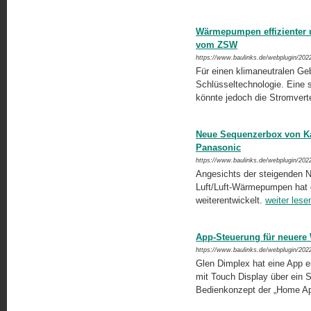
Wärmepumpen effizienter u
vom ZSW
https://www.baulinks.de/webplugin/202
Für einen klimaneutralen G
Schlüsseltechnologie. Eine 
könnte jedoch die Stromverte
Neue Sequenzerbox von Ka
Panasonic
https://www.baulinks.de/webplugin/202
Angesichts der steigenden N
Luft/Luft-Wärmepumpen hat d
weiterentwickelt.
weiter lese
App-Steuerung für neuer
https://www.baulinks.de/webplugin/202
Glen Dimplex hat eine App en
mit Touch Display über ein 
Bedienkonzept der „Home A