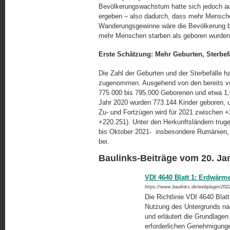
Bevölkerungswachstum hatte sich jedoch a
ergeben – also dadurch, dass mehr Mensch
Wanderungsgewinne wäre die Bevölkerung ber
mehr Menschen starben als geboren wurden
Erste Schätzung: Mehr Geburten, Sterbe
Die Zahl der Geburten und der Sterbefälle 
zugenommen. Ausgehend von den bereits vo
775.000 bis 795.000 Geborenen und etwa 1,
Jahr 2020 wurden 773.144 Kinder geboren, 
Zu- und Fortzügen wird für 2021 zwischen 
+220.251). Unter den Herkunftsländern tru
bis Oktober 2021- insbesondere Rumänien,
bei.
Baulinks-Beiträge vom 20. Ja
VDI 4640 Blatt 1: Erdwärm
https://www.baulinks.de/webplugin/202
Die Richtlinie VDI 4640 Blat
Nutzung des Untergrunds nac
und erläutert die Grundlage
erforderlichen Genehmigung