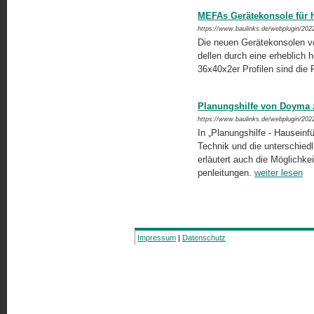
MEFAs Gerätekonsole für h
https://www.baulinks.de/webplugin/202
Die neuen Gerätekonsolen v
del­len durch eine erheblich
36x40x2er Profilen sind die
Planungshilfe von Doyma
https://www.baulinks.de/webplugin/202
In „Planungshilfe - Hausein
Technik und die unterschiedl
erläutert auch die Möglichke
pen­lei­tun­gen.
weiter lesen
Impressum
|
Datenschutz