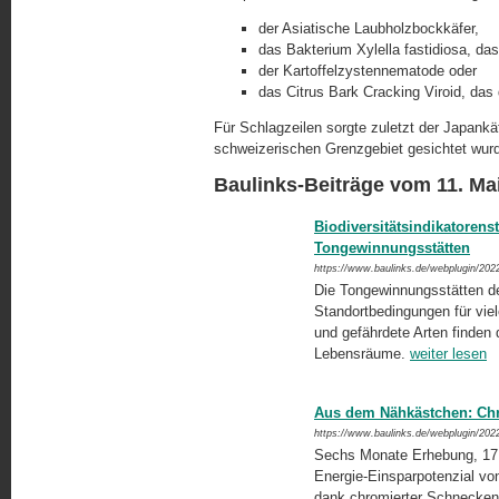
der Asiatische Laubholzbockkäfer,
das Bakterium Xylella fastidiosa, da
der Kartoffelzystennematode oder
das Citrus Bark Cracking Viroid, da
Für Schlagzeilen sorgte zuletzt der Japankä
schweizerischen Grenzgebiet gesichtet wur
Baulinks-Beiträge vom 11. Ma
Biodiversitätsindikatorens
Tongewinnungsstätten
https://www.baulinks.de/webplugin/202
Die Tongewinnungsstätten de
Standortbedingungen für viele 
und gefährdete Arten finden 
Lebensräume.
weiter lesen
Aus dem Nähkästchen: Chr
https://www.baulinks.de/webplugin/202
Sechs Monate Erhebung, 17.
Energie-Einsparpotenzial vo
dank chromierter Schnecken-B