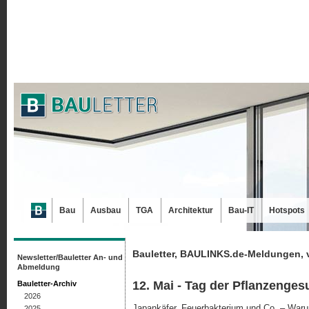
Bau
Ausbau
TGA
Architektur
Bau-IT
Hotspots
Bauletter, BAULINKS.de-Meldungen, 
Newsletter/Bauletter An- und
Abmeldung
12. Mai - Tag der Pflanzenges
Bauletter-Archiv
2026
Japankäfer, Feuerbakterium und Co. – Waru
2025