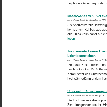
Leipfinger-Bader gegründet.
Massivwände von FCN aus
https://www.baulinks.de/webplugin/202
Als Alternative zur Holzfer
komplettem Rohbau aus gesc
aus Fulda kann dabei auf ei
lesen
Jasto erweitert seine Ther
Leichtbetonsteinen
https://www.baulinks.de/webplugin/202
Die Jasto Baustoffwerke hab
Leichtbetonstein für Außenw
Kombi setzt das Unternehme
hochwärmedämmendem Har
Untersucht: Auswirkungen
https://www.baulinks.de/webplugin/202
Die Hochwasserkatastrophe 
Zerstörungen verursacht. Hin