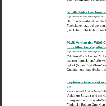
Schallschutz-Broschüre vo
https://www.baulinks.de/webplugin/202
Der Bundesverband der Deutsc
Fachplaner jetzt bei der ba
„Baulicher Schallschutz nac
PLUS-Version des WS09 Cor
monolithischer Ziegelbau
https://www.baulinks.de/webplugin/202
Mit dem WS09 Coriso PLUS h
„weltweit stabilsten Außenwan
tigkeit (fk) von 5,9 MN/m² ka
Quadratmeter standhalten.
w
Leipfinger-Bader steigt in
ein
https://www.baulinks.de/webplugin/202
Verkürzte Bauzeit und ein h
Energieeffizienz: Ziegel-Wan
Fertigteile Bayern GmbH an