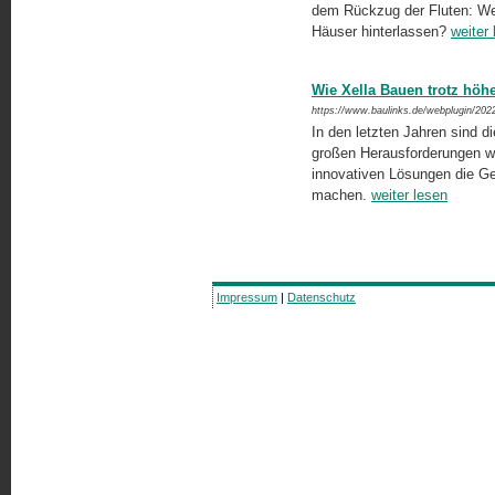
dem Rückzug der Fluten: W
Häuser hinterlassen?
weiter
Wie Xella Bauen trotz höh
https://www.baulinks.de/webplugin/202
In den letzten Jahren sind d
großen Herausforderungen wi
innovativen Lösungen die G
machen.
weiter lesen
Impressum
|
Datenschutz