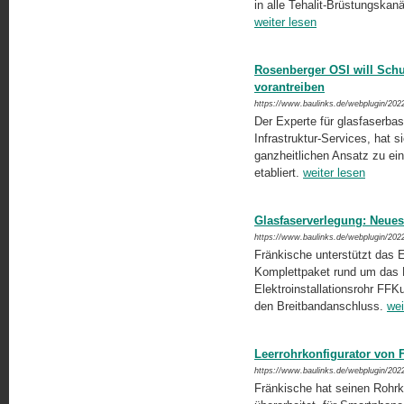
in alle Tehalit-Brüstungskanä
weiter lesen
Rosenberger OSI will Schu
vorantreiben
https://www.baulinks.de/webplugin/202
Der Experte für glasfaserbas
Infrastruktur-Services, hat 
ganzheitlichen Ansatz zu ein
etabliert.
weiter lesen
Glasfaserverlegung: Neues
https://www.baulinks.de/webplugin/202
Fränkische unterstützt das 
Komplettpaket rund um das 
Elektroinstallationsrohr FFK
den Breitbandanschluss.
wei
Leerrohrkonfigurator von F
https://www.baulinks.de/webplugin/202
Fränkische hat seinen Rohrkon