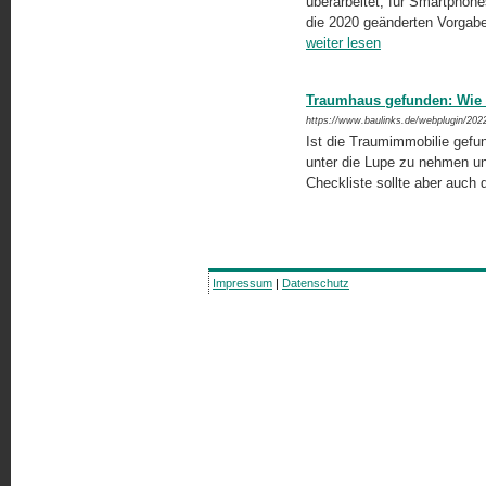
überarbeitet, für Smartphones
die 2020 geänderten Vorgaben
weiter lesen
Traumhaus gefunden: Wie si
https://www.baulinks.de/webplugin/202
Ist die Traumimmobilie gefun
unter die Lupe zu nehmen un
Checkliste sollte aber auch d
Impressum
|
Datenschutz