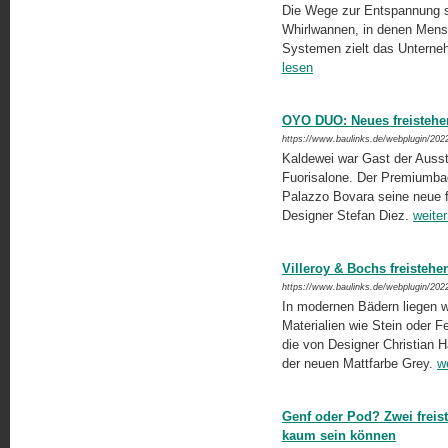
Die Wege zur Entspannung sin
Whirlwannen, in denen Mensc
Systemen zielt das Unterne
lesen
OYO DUO: Neues freistehe
https://www.baulinks.de/webplugin/202
Kaldewei war Gast der Ausste
Fuorisalone. Der Premiumbad
Palazzo Bovara seine neue
Designer Stefan Diez.
weiter
Villeroy & Bochs freiste
https://www.baulinks.de/webplugin/202
In modernen Bädern liegen w
Materialien wie Stein oder Fel
die von Designer Christian H
der neuen Mattfarbe Grey.
w
Genf oder Pod? Zwei freis
kaum sein können