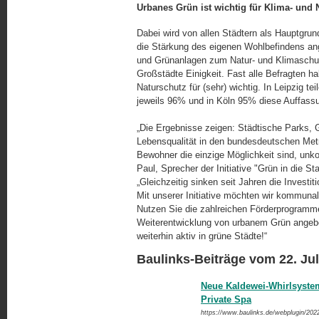
Urbanes Grün ist wichtig für Klima- und 
Dabei wird von allen Städtern als Hauptgr
die Stärkung des eigenen Wohlbefindens an
und Grünanlagen zum Natur- und Klimaschut
Großstädte Einigkeit. Fast alle Befragten h
Naturschutz für (sehr) wichtig. In Leipzig 
jeweils 96% und in Köln 95% diese Auffass
„Die Ergebnisse zeigen: Städtische Parks, G
Lebensqualität in den bundesdeutschen Metr
Bewohner die einzige Möglichkeit sind, unk
Paul, Sprecher der Initiative "Grün in die S
„Gleichzeitig sinken seit Jahren die Invest
Mit unserer Initiative möchten wir kommuna
Nutzen Sie die zahlreichen Förderprogramme
Weiterentwicklung von urbanem Grün angebot
weiterhin aktiv in grüne Städte!“
Baulinks-Beiträge vom 22. Jul
Neue Kaldewei-Whirlsystem
Private Spa
https://www.baulinks.de/webplugin/202