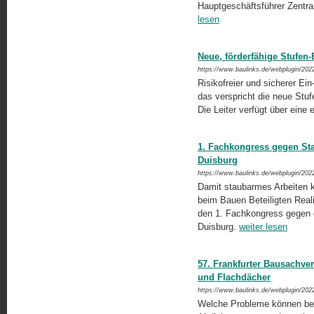
Hauptgeschäftsführer Zentr
lesen
Neue, förderfähige Stufen
https://www.baulinks.de/webplugin/202
Risikofreier und sicherer Ein
das verspricht die neue Stu
Die Leiter verfügt über eine 
1. Fachkongress gegen Sta
Duisburg
https://www.baulinks.de/webplugin/202
Damit staubarmes Arbeiten kei
beim Bauen Beteiligten Reali
den 1. Fachkongress gegen 
Duisburg.
weiter lesen
57. Frankfurter Bausachve
und Flachdächer
https://www.baulinks.de/webplugin/202
Welche Probleme können bei 