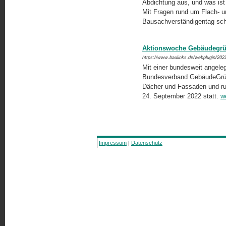
Abdichtung aus, und was ist
Mit Fragen rund um Flach- un
Bausachverständigentag s
Aktionswoche Gebäudegrün
https://www.baulinks.de/webplugin/202
Mit einer bundesweit angele
Bundesverband GebäudeGrün 
Dächer und Fassaden und ruf
24. September 2022 statt.
w
Impressum
|
Datenschutz