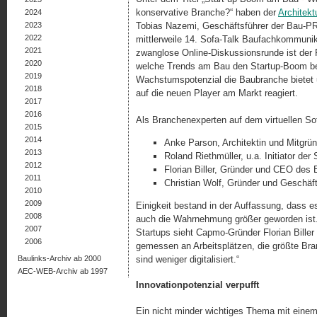
konservative Branche?“ haben der
Architekt
2024
2023
Tobias Nazemi, Geschäftsführer der Bau-PR
2022
mittlerweile 14. Sofa-Talk Baufachkommunika
2021
zwanglose Online-Dis­kus­sions­run­de ist de
2020
welche Trends am Bau den Startup-Boom be
2019
Wachstumspotenzial die Baubranche bietet 
2018
auf die neuen Player am Markt reagiert.
2017
2016
Als Branchenexperten auf dem virtuellen So
2015
2014
Anke Parson, Architektin und Mitgrü
2013
Roland Riethmüller, u.a. Initiator de
2012
Florian Biller, Gründer und CEO de
2011
Christian Wolf, Gründer und Geschäft
2010
2009
Einigkeit bestand in der Auffassung, dass e
2008
auch die Wahrnehmung größer geworden ist. 
2007
Startups sieht Capmo-Gründer Florian Bill
2006
gemessen an Arbeitsplätzen, die größte Bra
Baulinks-Archiv ab 2000
sind weniger digitalisiert.“
AEC-WEB-Archiv ab 1997
Innovationpotenzial verpufft
Ein nicht minder wichtiges Thema mit einem