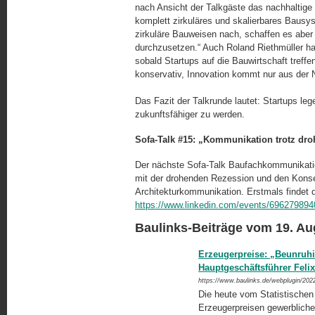
nach Ansicht der Talkgäste das nachhaltige
komplett zirkuläres und skalierbares Bausys
zirkuläre Bauweisen nach, schaffen es aber
durchzusetzen.“ Auch Roland Riethmüller hat 
sobald Startups auf die Bauwirtschaft treffe
konservativ, Innovation kommt nur aus der N
Das Fazit der Talkrunde lautet: Startups le
zukunftsfähiger zu werden.
Sofa-Talk #15: „Kommunikation trotz droh
Der nächste Sofa-Talk Baufachkommunikation
mit der drohenden Rezession und den Konse
Architekturkommunikation. Erstmals findet d
https://www.linkedin.com/events/6962798
Baulinks-Beiträge vom 19. Au
Erzeugerpreise: „Beunruh
Hauptgeschäftsführer Feli
https://www.baulinks.de/webplugin/202
Die heute vom Statistischen
Erzeugerpreisen gewerbliche