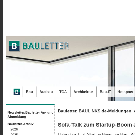
Bau
Ausbau
TGA
Architektur
Bau-IT
Hotspots
Bauletter, BAULINKS.de-Meldungen, 
Newsletter/Bauletter An- und
Abmeldung
Sofa-Talk zum Startup-Boom
Bauletter-Archiv
2026
Unter dem Titel „Start-up-Boom am Bau - Wa
2025