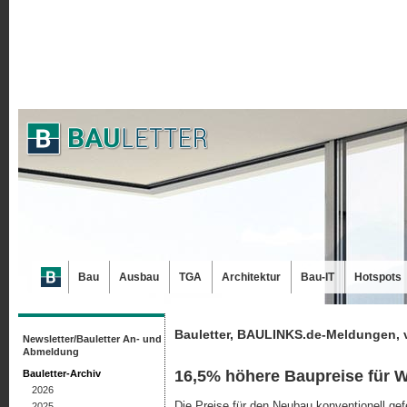
Bau
Ausbau
TGA
Architektur
Bau-IT
Hotspots
Bauletter, BAULINKS.de-Meldungen, 
Newsletter/Bauletter An- und
Abmeldung
16,5% höhere Baupreise für 
Bauletter-Archiv
2026
Die Preise für den Neubau konventionell ge
2025