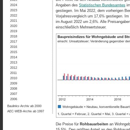
Angaben des
Statistischen Bundesamtes
im
2024
2023
gestiegen. Im Mai 2022, dem vorherigen Beri
2022
Vorjahresvergleich um 17,6% gestiegen. Im 
2021
im August 2022 um 2,6%. Alle Preisangabe
2020
einschließlich Mehrwertsteuer.
2019
2018
2017
2016
2015
2014
2013
2012
2011
2010
2009
2008
2007
2006
Baulinks-Archiv ab 2000
AEC-WEB-Archiv ab 1997
Die Preise für
Rohbauarbeiten
an Wohngebä
15,5%. Den größten Anteil an den Rohbaua