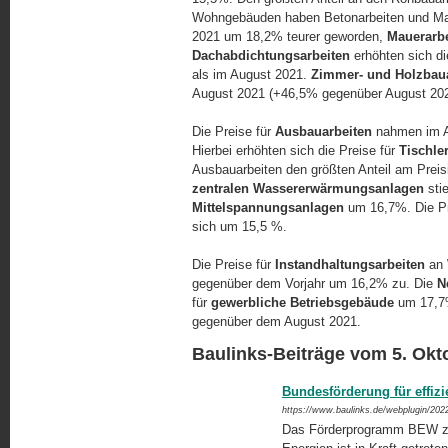
Wohngebäuden haben Betonarbeiten und Ma
2021 um 18,2% teurer geworden,
Mauerarbe
Dachabdichtungsarbeiten
erhöhten sich d
als im August 2021.
Zimmer- und Holzbau
August 2021 (+46,5% gegenüber August 2020
Die Preise für
Ausbauarbeiten
nahmen im A
Hierbei erhöhten sich die Preise für
Tischle
Ausbauarbeiten den größten Anteil am Prei
zentralen Wassererwärmungsanlagen
sti
Mittelspannungsanlagen
um 16,7%. Die Pr
sich um 15,5 %.
Die Preise für
Instandhaltungsarbeiten
an 
gegenüber dem Vorjahr um 16,2% zu. Die
N
für
gewerbliche Betriebsgebäude
um 17,7
gegenüber dem August 2021.
Baulinks-Beiträge vom 5. Okt
Bundesförderung für effiz
https://www.baulinks.de/webplugin/202
Das Förderprogramm BEW zur