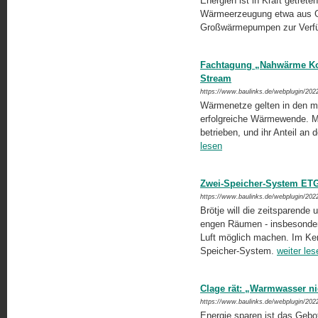
Energien ist in Kraft getrete
Wärmeerzeugung etwa aus G
Großwärmepumpen zur Verf
Fachtagung „Nahwärme Kom
Stream
https://www.baulinks.de/webplugin/202
Wärmenetze gelten in den m
erfolgreiche Wärmewende. Me
betrieben, und ihr Anteil an 
lesen
Zwei-Speicher-System ETG 
https://www.baulinks.de/webplugin/202
Brötje will die zeitsparende
engen Räumen - insbesonder
Luft möglich machen. Im Ker
Speicher-System.
weiter les
Clage rät: „Warmwasser ni
https://www.baulinks.de/webplugin/202
Energie sparen ist das Gebo