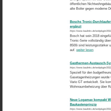
öffentlichen Nichtwohngebäu
alte Boiler gegen moderne Du
Boschs Tronic-Durchlauferh
ergänzt
https://www.baulinks.de/webplugin/202
Bosch hat sein 2018 eingefü
Tronic-Serie vollständig übe
8500i sind leistungsstärker 
auf.
weiter lesen
Gasthermen-Austausch-Sy
https://www.baulinks.de/webplugin/202
Speziell für den budgetfreun
Gasetagenheizungen wurde 
Vario GT entwickelt. Sie kombi
Wohnraumbeheizung über Ra
Neue Logamax kompakt WS
Baukastenprinzip
https://www.baulinks.de/webplugin/202