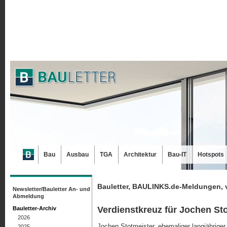
Bau
Ausbau
TGA
Architektur
Bau-IT
Hotspots
Bauletter, BAULINKS.de-Meldungen, 
Newsletter/Bauletter An- und
Abmeldung
Verdienstkreuz für Jochen St
Bauletter-Archiv
2026
Jochen Stotmeister, ehemaliger langjährige
2025