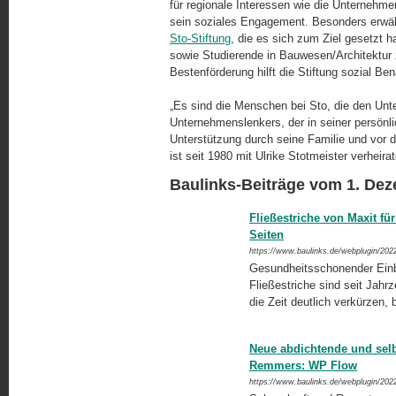
für regionale Interessen wie die Unternehme
sein soziales Engagement. Besonders erwäh
Sto-Stiftung
, die es sich zum Ziel gesetzt
sowie Studierende in Bauwesen/Architektur 
Bestenförderung hilft die Stiftung sozial Be
„Es sind die Menschen bei Sto, die den Unt
Unternehmenslenkers, der in seiner persönl
Unterstützung durch seine Familie und vor der
ist seit 1980 mit Ulrike Stotmeister verheir
Baulinks-Beiträge vom 1. De
Fließestriche von Maxit fü
Seiten
https://www.baulinks.de/webplugin/202
Gesundheitsschonender Einbau
Fließestriche sind seit Jahrze
die Zeit deutlich verkürzen, 
Neue abdichtende und sel
Remmers: WP Flow
https://www.baulinks.de/webplugin/202