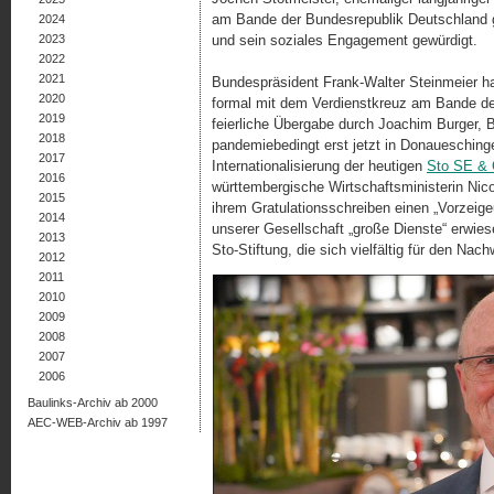
am Bande der Bundesrepublik Deutschland g
2024
2023
und sein soziales Engagement gewürdigt.
2022
2021
Bundespräsident Frank-Walter Steinmeier h
2020
formal mit dem Verdienstkreuz am Bande de
2019
feierliche Übergabe durch Joachim Burger, B
2018
pandemiebedingt erst jetzt in Donauesching
2017
Internationalisierung der heutigen
Sto SE &
2016
württembergische Wirtschaftsministerin Nico
2015
ihrem Gratulationsschreiben einen „Vorzeige
2014
unserer Gesellschaft „große Dienste“ erwie
2013
Sto-Stiftung, die sich vielfältig für den Na
2012
2011
2010
2009
2008
2007
2006
Baulinks-Archiv ab 2000
AEC-WEB-Archiv ab 1997