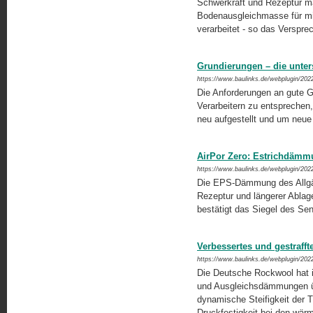
Schwerkraft und Rezeptur mac
Bodenausgleichmasse für mi
verarbeitet - so das Versp
Grundierungen – die unter
https://www.baulinks.de/webplugin/202
Die Anforderungen an gute G
Verarbeitern zu entsprechen, 
neu aufgestellt und um neue 
AirPor Zero: Estrichdäm
https://www.baulinks.de/webplugin/202
Die EPS-Dämmung des Allgäu
Rezeptur und längerer Ablager
bestätigt das Siegel des Sen
Verbessertes und gestrafft
https://www.baulinks.de/webplugin/202
Die Deutsche Rockwool hat ih
und Ausgleichsdämmungen über
dynamische Steifigkeit der Tr
Druckfestigkeit bei den wä