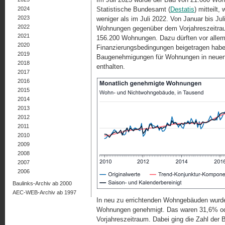
2024
Statistische Bundesamt (
Destatis
) mitteil
2023
weniger als im Juli 2022. Von Januar bis J
2022
Wohnungen gegenüber dem Vorjahreszeitrau
2021
156.200 Wohnungen. Dazu dürften vor alle
2020
Finanzierungsbedingungen beigetragen habe
2019
Baugenehmigungen für Wohnungen in neuen
2018
enthalten.
2017
2016
2015
2014
2013
2012
2011
2010
2009
2008
2007
2006
Baulinks-Archiv ab 2000
AEC-WEB-Archiv ab 1997
In neu zu errichtenden Wohngebäuden wurde
Wohnungen genehmigt. Das waren 31,6% od
Vorjahreszeitraum. Dabei ging die Zahl der