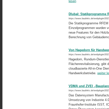
lesen
Dlubal: Statikprogramme 
https://www.baulinks.de/webplugin/202
Die Statikprogramme RFEM 
Einzelprogrammen wurden von
neue Features für den Holzba
Berechnung von Gebäudemo
Von Hagedorn für Handwerk
https://www.baulinks.de/webplugin/202
Hagedorn, Rundum-Dienstleis
Flächenrevitalisierung, gibt 
cloudbasierte All-in-One Dien
Handwerksbetriebe.
weiter l
VDMA und ZVEI „Bauplans
https://www.baulinks.de/webplugin/202
Das Datensystem Manufacturin
Umsetzung von Industrie 4.
Fraunhofer-Institute ISST, I