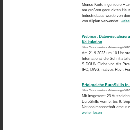
Mense-Korte ingenieure + ar
am größten gedruckten Haus
Industriebaus wurde von den
von Allplan verwendet.
weite
Webinar: Datenvisualisier
Kalkulation
https://www.baulinks.de/webplugin/202
Am 21.9.2023 um 10 Uhr stel
International die Schnitts
SIDOUN Globe vor. Als Prota
IFC, DWG, natives Revit-Fo
Erfolgreiche EuroSkills i
https://www.baulinks.de/webplugin/202
Mit insgesamt 23 Auszeichn
EuroSkills vom 5. bis 9. Se
Nationalmannschaft erneut z
weiter lesen