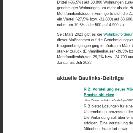
Drittel (-36,5%) auf 30.800 Wohnungen zurü
genehmigter Wohnungen um mehr als die Häl
Mehrfamilienhäusern, verringerte sich die 
ein Viertel (-27,5% bzw. -31.800) auf 83.6
nahm um 10,6% oder 500 auf 4.900 zu.
Seit März 2023 gibt es die
Wohnbauförderung
dieser Maßnahmen auf die Genehmigungszahl
Baugenehmigungen ging im Zeitraum März bi
stärker zurück (Einfamilienhäuser -39,5% b
Mehrfamilienhäuser -29,2% bzw. -24.700 un
Januar bis Juli 2023.
aktuelle Baulinks-Beiträge
RIB: Vorstellung neuer Mög
Praxiseinblicken
https://www.baulinks.de/webplugin/202
RIB bietet Lösungen für ein
Unternehmensprozessen der B
Die Verbindung soll über ei
erfolgen. Eine Vorstellung 
München, Frankfurt sowie L