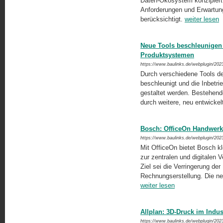
Daten-Ökosystem konzipiert 
Anforderungen und Erwartun
berücksichtigt.
weiter lesen
Neue Tools beschleunigen
Produktsystemen
https://www.baulinks.de/webplugin/202
Durch verschiedene Tools d
beschleunigt und die Inbet
gestaltet werden. Bestehen
durch weitere, neu entwick
Bosch: OfficeOn Handwerke
https://www.baulinks.de/webplugin/202
Mit OfficeOn bietet Bosch k
zur zentralen und digitalen
Ziel sei die Verringerung de
Rechnungserstellung. Die ne
weiter lesen
Allplan: 3D-Druck im Indus
https://www.baulinks.de/webplugin/202