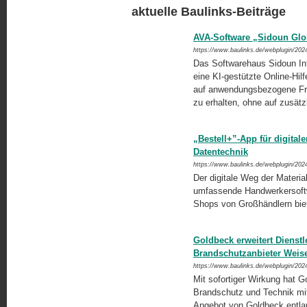
aktuelle Baulinks-Beiträge
AVA-Software „Sidoun Glob
https://www.baulinks.de/webplugin/202
Das Softwarehaus Sidoun Int
eine KI-gestützte Online-Hil
auf anwendungsbezogene Fra
zu erhalten, ohne auf zusät
„Bestell+”-App für digital
Datentechnik
https://www.baulinks.de/webplugin/202
Der digitale Weg der Materi
umfassende Handwerkersoftwar
Shops von Großhändlern bie
Goldbeck erweitert Dienstl
Brandschutzanbieter Weis
https://www.baulinks.de/webplugin/202
Mit sofortiger Wirkung hat 
Brandschutz und Technik mi
Angebot von Goldbeck entl