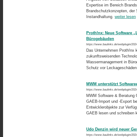
Expertise im Bereich Brandsc
Brandschutzkonzepten, der 
Instandhaltung.
weiter lesen
Proth!nx: Neue Software 
Bürogebäuden
https://www.baulinks.de/webplugin/202
Das Unternehmen Proth!nx k
zukunftsweisenden Technolo
Wassermanagement in Büroge
Schutz vor Leckageschäden
MWM unterstützt Softwaree
https://www.baulinks.de/webplugin/202
MWM Software & Beratung Gm
GAEB-Import und -Export be
Entwicklerobjekte zur Verfü
GAEB lesen und schreiben 
Udo Denzin wird neuer Ge
https://www.baulinks.de/webplugin/202