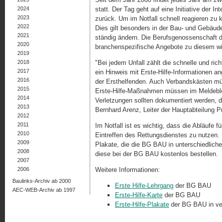
2024
statt. Der Tag geht auf eine Initiative der
2023
zurück. Um im Notfall schnell reagieren zu kö
2022
Dies gilt besonders in der Bau- und Gebäu
2021
ständig ändern. Die Berufsgenossenschaft d
2020
branchenspezifische Angebote zu diesem w
2019
2018
"Bei jedem Unfall zählt die schnelle und richt
2017
ein Hinweis mit Erste-Hilfe-Informationen 
2016
der Ersthelfenden. Auch Verbandskästen müss
2015
Erste-Hilfe-Maßnahmen müssen im Meldebloc
2014
Verletzungen sollten dokumentiert werden, d
2013
Bernhard Arenz, Leiter der Hauptabteilung
2012
2011
Im Notfall ist es wichtig, dass die Abläufe f
2010
Eintreffen des Rettungsdienstes zu nutzen. H
2009
Plakate, die die BG BAU in unterschiedlich
2008
diese bei der BG BAU kostenlos bestellen.
2007
2006
Weitere Informationen:
Baulinks-Archiv ab 2000
Erste Hilfe-Lehrgang
der BG BAU
AEC-WEB-Archiv ab 1997
Erste-Hilfe-Karte
der BG BAU
Erste-Hilfe-Plakate
der BG BAU in v