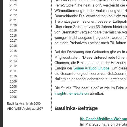
2024
Fern-Studie "The heat is on", vergleicht di
2023
Wärmedämmung mit der Verbrennung von Hol
2022
Deutschlands: Die Verwendung von Holz zu
2021
Treibhausgasemissionen, besserer Luftqualit
2020
Über einen Zeitraum von 35 Jahren bietet
2019
von Brennstoff vergleichbare thermische Vor
2018
weniger Treibhausgase freigesetzt werden. 
2017
heutigen Preisniveau selbst nach 70 Jahren
2016
2015
Bei der Dämmung von Gebäuden gibt es in 
2014
Mitgliedstaaten. "Diese Unterschiede führe
2013
Chancen, die Emissionen aus der Holznutzu
2012
Europa der
Sonae Arauco Gruppe
. Um diese
2011
die Gesamtenergieeffizienz von Gebäuden (E
2010
Nullemissionsgebäudebestand zu erreichen.
2009
2008
Die Studie "The heat is on" wurde im Februar
2007
insight/the-heat-is-on
abrufbar.
2006
Baulinks-Archiv ab 2000
Baulinks-Beiträge
AEC-WEB-Archiv ab 1997
ifo Geschäftsklima Wohnu
Im Mai 2025 hat sich die St