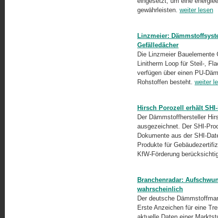
eingesetzt, um eine energiee
gewährleisten.
weiter lesen
Linzmeier: Dämmstoffsyste
Gefälledächer
Die Linzmeier Bauelemente 
Linitherm Loop für Steil-, 
verfügen über einen PU-Däm
Rohstoffen besteht.
weiter l
Hirsch Porozell erhält SH
Der Dämmstoffhersteller Hi
ausgezeichnet. Der SHI-Prod
Dokumente aus der SHI-Dat
Produkte für Gebäudezerti
KfW-Förderung berücksichti
Branchenradar: Aufschwu
wahrscheinlich
Der deutsche Dämmstoffmark
Erste Anzeichen für eine Tr
aktuelle Daten einer Markts