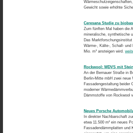
Wärmeschutzeigenschaften, h
Gewicht sowie erhöhte Siche
Ceresana Studie zu bioba
Zum fünften Mal haben die 
mineralische, synthetische 
Das Marktforschungsinstitut 
Wärme-, Kälte-, Schall- und
Mio. m³ ansteigen wird.
weit
Rockwool: WDVS mit Stein
An der Bernauer Straße in 
Berlin-Mitte mbH zwei neue 
Fassadengestaltung beider G
moderner Wärmedämmverbund
Dämmstoffe von Rockwool v
Neues Porsche Automobilz
In direkter Nachbarschaft z
etwa 11.500 m² ein neues P
Fassadendämmplatten und 