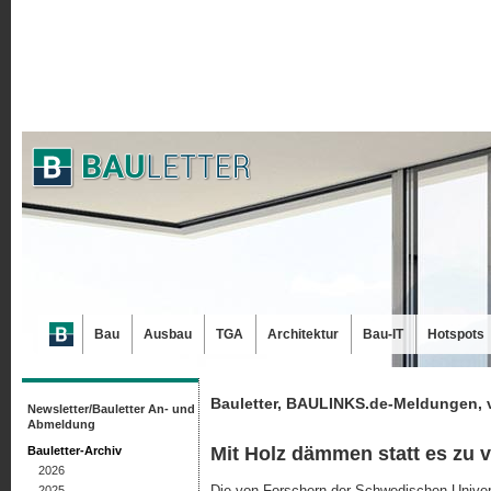
Bau
Ausbau
TGA
Architektur
Bau-IT
Hotspots
Bauletter, BAULINKS.de-Meldungen, 
Newsletter/Bauletter An- und
Abmeldung
Mit Holz dämmen statt es zu 
Bauletter-Archiv
2026
Die von Forschern der Schwedischen Univers
2025