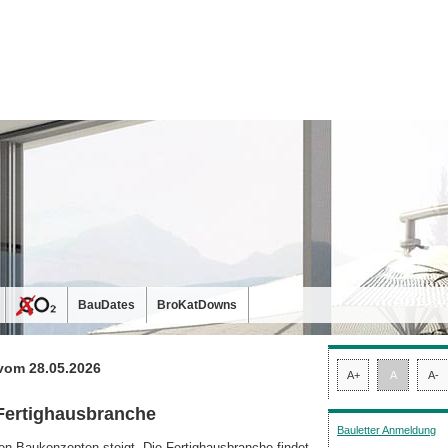
BauDates
BroKatDowns
vom 28.05.2026
A+
A
A-
 Fertighausbranche
Bauletter Anmeldung
en Baukonzepten steigt. Die Fertighausbranche findet