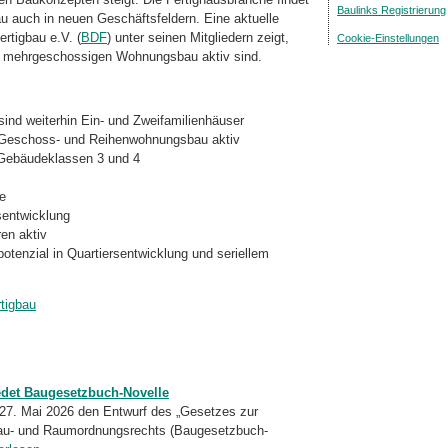
Baulinks Registrierung
 auch in neuen Geschäftsfeldern. Eine aktuelle
tigbau e.V. (
BDF
) unter seinen Mitgliedern zeigt,
Cookie-Einstellungen
m mehrgeschossigen Wohnungsbau aktiv sind.
ind weiterhin Ein- und Zweifamilienhäuser
Geschoss- und Reihenwohnungsbau aktiv
 Gebäudeklassen 3 und 4
e
sentwicklung
ren aktiv
enzial in Quartiersentwicklung und seriellem
tigbau
edet Baugesetzbuch-Novelle
27. Mai 2026 den Entwurf des „Gesetzes zur
au- und Raumordnungsrechts (Baugesetzbuch-