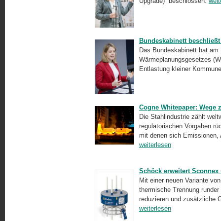
Upgrade)” beschlossen.
weit
Bundeskabinett beschließ
Das Bundeskabinett hat am 
Wärmeplanungsgesetzes (WPG
Entlastung kleiner Kommune
Cogne Whitepaper: Wege z
Die Stahlindustrie zählt we
regulatorischen Vorgaben 
mit denen sich Emissionen, 
weiterlesen
Schöck erweitert Sconnex
Mit einer neuen Variante vo
thermische Trennung runder
reduzieren und zusätzliche 
weiterlesen