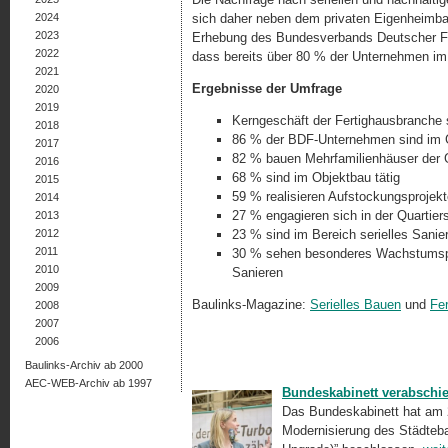
2024
sich daher neben dem privaten Eigenheimbau
2023
Erhebung des Bundesverbands Deutscher Fer
2022
dass bereits über 80 % der Unternehmen i
2021
Ergebnisse der Umfrage
2020
2019
Kerngeschäft der Fertighausbranche s
2018
86 % der BDF-Unternehmen sind im 
2017
82 % bauen Mehrfamilienhäuser der
2016
68 % sind im Objektbau tätig
2015
59 % realisieren Aufstockungsprojekt
2014
27 % engagieren sich in der Quartier
2013
2012
23 % sind im Bereich serielles Sanie
2011
30 % sehen besonderes Wachstumspot
2010
Sanieren
2009
Baulinks-Magazine:
Serielles Bauen
und
Fer
2008
2007
2006
Baulinks-Archiv ab 2000
AEC-WEB-Archiv ab 1997
Bundeskabinett verabschi
Das Bundeskabinett hat am 
Modernisierung des Städteb